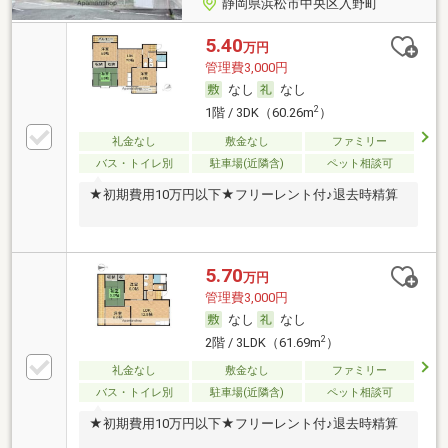
静岡県浜松市中央区入野町
5.40
万円
管理費3,000円
なし
なし
2
1階 / 3DK（60.26m
）
礼金なし
敷金なし
ファミリー
バス・トイレ別
駐車場(近隣含)
ペット相談可
★初期費用10万円以下★フリーレント付♪退去時精算
5.70
万円
管理費3,000円
なし
なし
2
2階 / 3LDK（61.69m
）
礼金なし
敷金なし
ファミリー
バス・トイレ別
駐車場(近隣含)
ペット相談可
★初期費用10万円以下★フリーレント付♪退去時精算