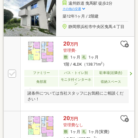
遠州鉄道 曳馬駅 徒歩2分
その他の交通
築12年1ヶ月 / 2階建
静岡県浜松市中央区曳馬４丁目
20
万円
管理費-
1ヶ月
1ヶ月
2
1階 / 4LDK（138.71m
）
ファミリー
バス・トイレ別
駐車場(近隣含)
モニタ付インターホ
角部屋
収納スペース
ン
諸条件については当社スタッフにお気軽にご相談くだ
さい！
20
万円
管理費なし
1ヶ月
1ヶ月(実費)
2