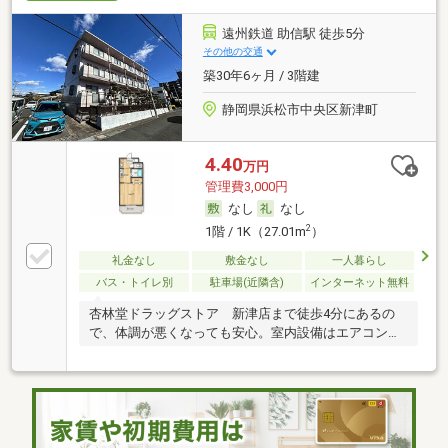
遠州鉄道 助信駅 徒歩5分
その他の交通
築30年6ヶ月 / 3階建
静岡県浜松市中央区新津町
4.40
万円
管理費3,000円
なし
なし
2
1階 / 1K（27.01m
）
礼金なし
敷金なし
一人暮らし
バス・トイレ別
駐車場(近隣含)
インターネット無料
杏林堂ドラッグストア 新津店まで徒歩4分にあるの
で、体調が悪くなっても安心。室内設備はエアコン・
ネッ