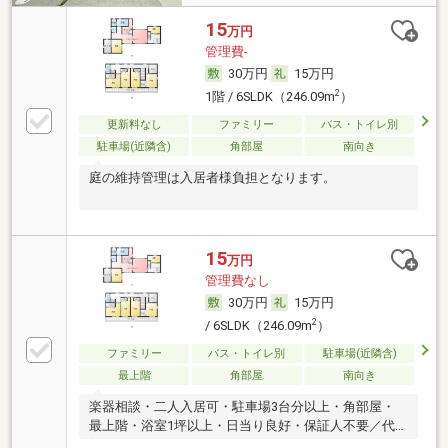
15
万円
管理費-
30万円
15万円
2
1階 / 6SLDK（246.09m
）
更新料なし
ファミリー
バス・トイレ別
駐車場(近隣含)
角部屋
南向き
庭の維持管理は入居者様負担となります。
15
万円
管理費なし
30万円
15万円
2
/ 6SLDK（246.09m
）
ファミリー
バス・トイレ別
駐車場(近隣含)
最上階
角部屋
南向き
楽器相談・二人入居可・駐車場3台分以上・角部屋・
最上階・浴室1坪以上・日当り良好・保証人不要／代
行