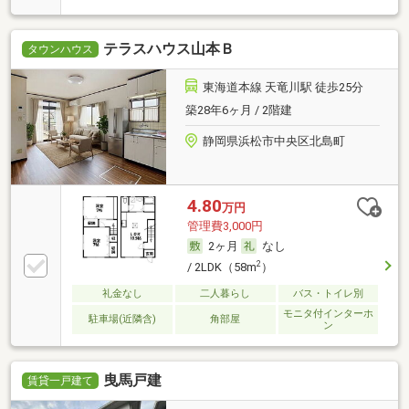
テラスハウス山本Ｂ
タウンハウス
東海道本線 天竜川駅 徒歩25分
築28年6ヶ月 / 2階建
静岡県浜松市中央区北島町
4.80
万円
管理費3,000円
2ヶ月
なし
2
/ 2LDK（58m
）
礼金なし
二人暮らし
バス・トイレ別
モニタ付インターホ
駐車場(近隣含)
角部屋
ン
曳馬戸建
賃貸一戸建て