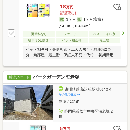
18
万円
管理費なし
3ヶ月
1ヶ月(実費)
2
/ 4LDK（104.34m
）
更新料なし
ファミリー
バス・トイレ別
駐車場(近隣含)
ペット相談可
最上階
ペット相談可・楽器相談・二人入居可・駐車場2台
分・角部屋・最上階・保証人不要／代行 ・初期費用カ
ード決済可
パークガーデン海老塚
賃貸アパート
遠州鉄道 新浜松駅 徒歩10分
その他の交通
新築 / 2階建
静岡県浜松市中央区海老塚２丁
目
5
万円