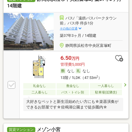
14階建
バス/「遠鉄バスパークタウン
前」バス停 停歩1分
その他の交通
築37年3ヶ月 / 14階建
静岡県浜松市中央区富塚町
6.50
万円
管理費5,000円
なし
なし
2
13階 / 1LDK（47.53m
）
礼金なし
敷金なし
一人暮らし
二人暮らし
バス・トイレ別
駐車場(近隣含)
大好きなペットと新生活始めたい方にも☆楽器演奏が
できるお部屋です☆佐鳴湖公園まで徒歩圏内☆
メゾン小宮
賃貸マンション