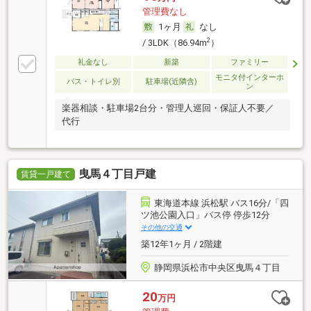
管理費なし
1ヶ月
なし
2
/ 3LDK（86.94m
）
礼金なし
新築
ファミリー
モニタ付インターホ
バス・トイレ別
駐車場(近隣含)
ン
楽器相談・駐車場2台分・管理人巡回・保証人不要／
代行
曳馬４丁目戸建
賃貸一戸建て
東海道本線 浜松駅 バス16分/「四
ツ池公園入口」バス停 停歩12分
その他の交通
築12年1ヶ月 / 2階建
静岡県浜松市中央区曳馬４丁目
20
万円