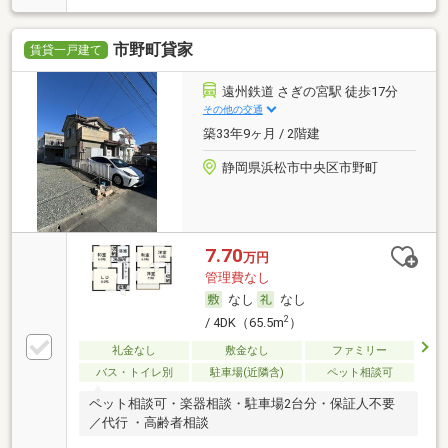
市野町貸家
賃貸一戸建て
遠州鉄道 さぎの宮駅 徒歩17分
その他の交通
築33年9ヶ月 / 2階建
静岡県浜松市中央区市野町
7.70
万円
管理費なし
なし
なし
2
/ 4DK（65.5m
）
礼金なし
敷金なし
ファミリー
バス・トイレ別
駐車場(近隣含)
ペット相談可
ペット相談可・楽器相談・駐車場2台分・保証人不要
／代行 ・高齢者相談