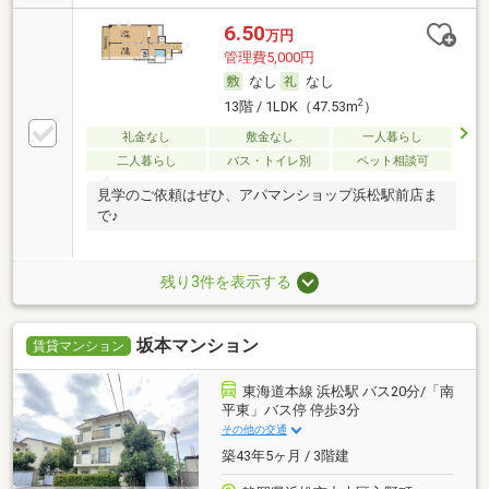
6.50
万円
管理費5,000円
なし
なし
2
13階 / 1LDK（47.53m
）
礼金なし
敷金なし
一人暮らし
二人暮らし
バス・トイレ別
ペット相談可
見学のご依頼はぜひ、アパマンショップ浜松駅前店ま
で♪
残り3件を表示する
坂本マンション
賃貸マンション
東海道本線 浜松駅 バス20分/「南
平東」バス停 停歩3分
その他の交通
築43年5ヶ月 / 3階建