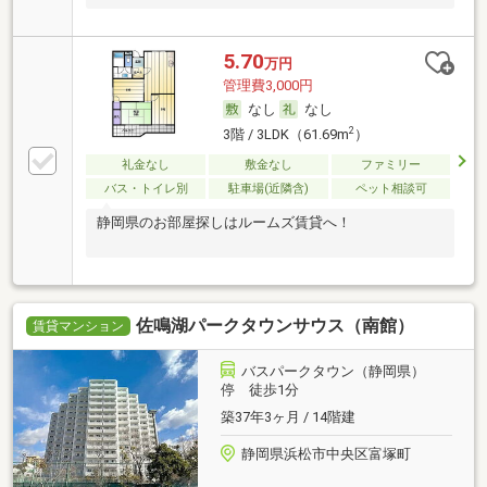
5.70
万円
管理費3,000円
なし
なし
2
3階 / 3LDK（61.69m
）
礼金なし
敷金なし
ファミリー
バス・トイレ別
駐車場(近隣含)
ペット相談可
静岡県のお部屋探しはルームズ賃貸へ！
佐鳴湖パークタウンサウス（南館）
賃貸マンション
バスパークタウン（静岡県）
停 徒歩1分
築37年3ヶ月 / 14階建
静岡県浜松市中央区富塚町