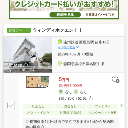
ウィンディホクエンＩＩ
賃貸アパート
遠州鉄道 西鹿島駅 徒歩13分
その他の交通
築29年10ヶ月 / 3階建
静岡県浜松市浜名区中瀬
5
万円
管理費3,000円
なし
なし
2
3階 / 3DK（52.92m
）
礼金なし
敷金なし
ファミリー
バス・トイレ別
駐車場(近隣含)
インターネット無料
◇初期費用5万円以内で契約できます※1日から契約開
始の場合◇