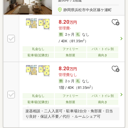
築30年 / 2階建
静岡県浜松市中央区篠ケ瀬町
8.20
万円
管理費-
2ヶ月
なし
2
/ 4DK（81.35m
）
礼金なし
ファミリー
バス・トイレ別
駐車場(近隣含)
角部屋
南向き
8.20
万円
管理費なし
2ヶ月
なし
2
1階 / 4DK（81.35m
）
礼金なし
ファミリー
バス・トイレ別
駐車場(近隣含)
角部屋
南向き
楽器相談・二人入居可・駐車場2台分・角部屋・日当
り良好・保証人不要／代行 ・ルームシェア可