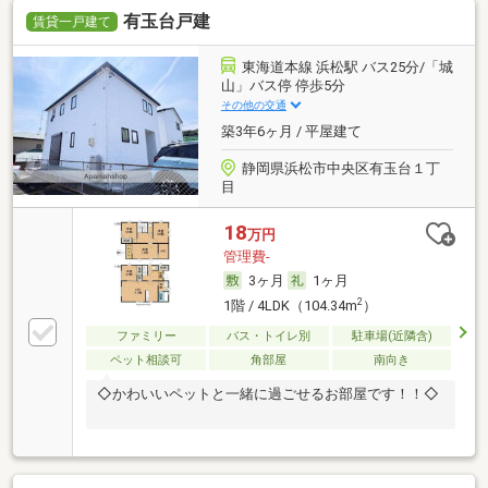
有玉台戸建
賃貸一戸建て
東海道本線 浜松駅 バス25分/「城
山」バス停 停歩5分
その他の交通
築3年6ヶ月 / 平屋建て
静岡県浜松市中央区有玉台１丁
目
18
万円
管理費-
3ヶ月
1ヶ月
2
1階 / 4LDK（104.34m
）
ファミリー
バス・トイレ別
駐車場(近隣含)
ペット相談可
角部屋
南向き
◇かわいいペットと一緒に過ごせるお部屋です！！◇