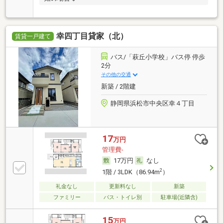
幸四丁目貸家（北）
賃貸一戸建て
バス/「萩丘小学校」バス停 停歩
2分
その他の交通
新築 / 2階建
静岡県浜松市中央区幸４丁目
17
万円
管理費-
17万円
なし
2
1階 / 3LDK（86.94m
）
礼金なし
更新料なし
新築
ファミリー
バス・トイレ別
駐車場(近隣含)
15
万円