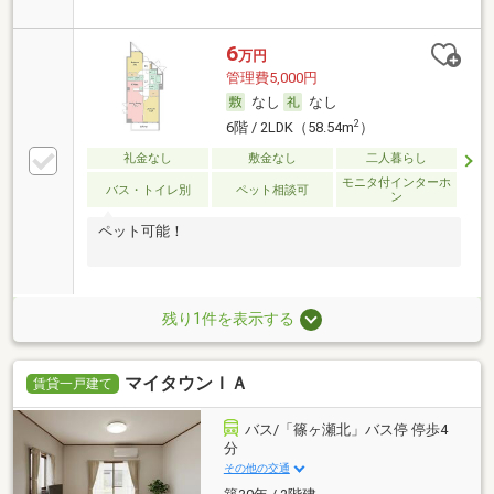
6
万円
管理費5,000円
なし
なし
2
6階 / 2LDK（58.54m
）
礼金なし
敷金なし
二人暮らし
モニタ付インターホ
バス・トイレ別
ペット相談可
ン
ペット可能！
残り1件を表示する
マイタウンＩＡ
賃貸一戸建て
バス/「篠ヶ瀬北」バス停 停歩4
分
その他の交通