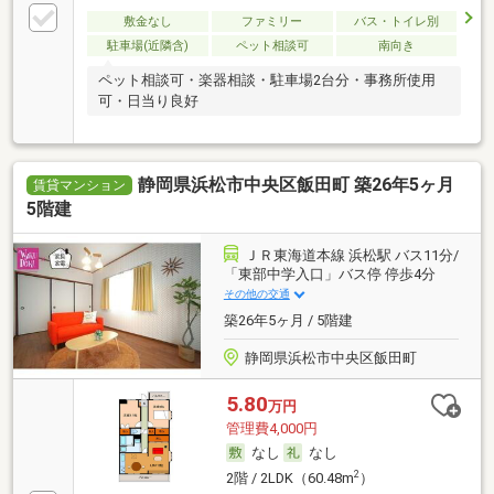
敷金なし
ファミリー
バス・トイレ別
駐車場(近隣含)
ペット相談可
南向き
ペット相談可・楽器相談・駐車場2台分・事務所使用
可・日当り良好
静岡県浜松市中央区飯田町 築26年5ヶ月
賃貸マンション
5階建
ＪＲ東海道本線 浜松駅 バス11分/
「東部中学入口」バス停 停歩4分
その他の交通
築26年5ヶ月 / 5階建
静岡県浜松市中央区飯田町
5.80
万円
管理費4,000円
なし
なし
2
2階 / 2LDK（60.48m
）