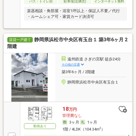
バス・トイレ別
駐車場(近隣含)
インターネット無料
楽器相談・角部屋・浴室1坪以上・保証人不要／代行
・ルームシェア可・家賃カード決済可
静岡県浜松市中央区有玉台１ 築3年6ヶ月 2
賃貸一戸建て
階建
遠州鉄道 さぎの宮駅 徒歩24分
その他の交通
築3年6ヶ月 / 2階建
静岡県浜松市中央区有玉台１
18
万円
管理費なし
3ヶ月
1ヶ月
動画あり
2
1階 / 4LDK（104.34m
）