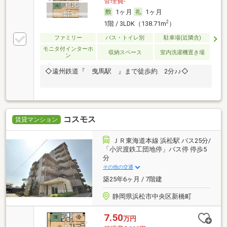
管理費-
1ヶ月
1ヶ月
2
1階 / 3LDK（138.71m
）
ファミリー
バス・トイレ別
駐車場(近隣含)
モニタ付インターホ
収納スペース
室内洗濯機置き場
ン
◇遠州鉄道『 曳馬駅 』まで徒歩約 2分♪♪◇
コスモス
賃貸マンション
ＪＲ東海道本線 浜松駅 バス25分/
「小沢渡鉄工団地停」バス停 停歩5
分
その他の交通
築25年6ヶ月 / 7階建
静岡県浜松市中央区新橋町
7.50
万円