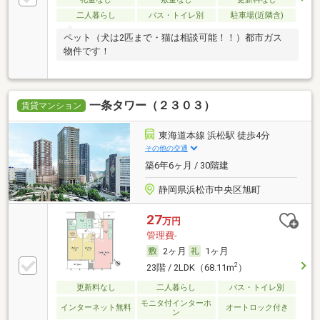
二人暮らし
バス・トイレ別
駐車場(近隣含)
ペット（犬は2匹まで・猫は相談可能！！）都市ガス
物件です！
一条タワー（２３０３）
賃貸マンション
東海道本線 浜松駅 徒歩4分
その他の交通
築6年6ヶ月 / 30階建
静岡県浜松市中央区旭町
27
万円
管理費-
2ヶ月
1ヶ月
2
23階 / 2LDK（68.11m
）
更新料なし
二人暮らし
バス・トイレ別
モニタ付インターホ
インターネット無料
オートロック付き
ン