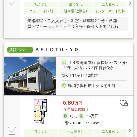
礼金なし
敷金なし
二人暮らし
バス・トイレ別
駐車場(近隣含)
インターネット無料
楽器相談・二人入居可・出窓・駐車場2台分・角部
屋・フリーレント・日当り良好・保証人不要／代行
ＡＳＩＯＴＯ・ＹＯ
賃貸アパート
ＪＲ東海道本線 浜松駅 バス23分/
「初生大橋」バス停 停歩9分
築6年11ヶ月 / 2階建
静岡県浜松市中央区初生町
6.80
万円
管理費2,900円
なし
7.8万円
2
1階 / 1LDK（44.18m
）
敷金なし
一人暮らし
二人暮らし