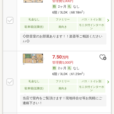
管理費5,000円
2ヶ月
なし
2
6階 / 3LDK（68.18m
）
礼金なし
ファミリー
バス・トイレ別
モニタ付インターホ
駐車場(近隣含)
南向き
ン
◇防音室のお部屋あります！！楽器等ご相談ください
♪♪◇
7.50
万円
管理費5,000円
2ヶ月
なし
2
6階 / 3LDK（61.25m
）
礼金なし
ファミリー
バス・トイレ別
モニタ付インターホ
駐車場(近隣含)
南向き
ン
当店で室内をご覧頂けます！現地待合せ等お気軽にご
連絡下さい！