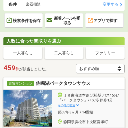
条件
変更する
楽器相談
新着メールを受
検索条件を保存
アプリで探す
取る
人数に合った間取りを選ぶ
一人暮らし
二人暮らし
ファミリー
459
件
が該当しました。
佐鳴湖パークタウンサウス
賃貸マンション
ＪＲ東海道本線 浜松駅 バス15分/
「パークタウン」バス停 停歩1分
その他の交通
築37年3ヶ月 / 14階建
静岡県浜松市中央区富塚町