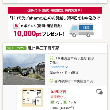
遠州浜三丁目平家
賃貸一戸建て
ＪＲ東海道本線 浜松駅 徒歩
7.9km
その他の交通
築54年4ヶ月 / 1階建
静岡県浜松市中央区遠州浜３
5.90
万円
管理費なし
なし
1ヶ月
2
/ 3DK（60.45m
）