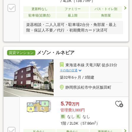
/ 4LDK（138.71m
）
更新料なし
ファミリー
バス・トイレ別
駐車場(近隣含)
最上階
角部屋
楽器相談・二人入居可・駐車場2台分・角部屋・最上
階・保証人不要／代行 ・初期費用カード決済可
メゾン・ルネピア
賃貸マンション
東海道本線 天竜川駅 徒歩23分
その他の交通
築32年6ヶ月 / 3階建
静岡県浜松市中央区飯田町
5.70
万円
管理費3,000円
なし
なし
2
1階 / 2LDK（57.86m
）
礼金なし
敷金なし
更新料なし