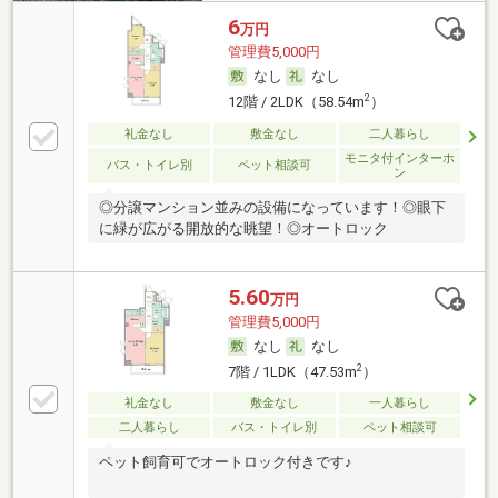
6
万円
管理費5,000円
なし
なし
2
12階 / 2LDK（58.54m
）
礼金なし
敷金なし
二人暮らし
モニタ付インターホ
バス・トイレ別
ペット相談可
ン
◎分譲マンション並みの設備になっています！◎眼下
に緑が広がる開放的な眺望！◎オートロック
5.60
万円
管理費5,000円
なし
なし
2
7階 / 1LDK（47.53m
）
礼金なし
敷金なし
一人暮らし
二人暮らし
バス・トイレ別
ペット相談可
ペット飼育可でオートロック付きです♪