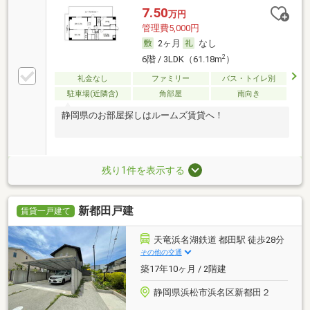
7.50
万円
管理費5,000円
2ヶ月
なし
2
6階 / 3LDK（61.18m
）
礼金なし
ファミリー
バス・トイレ別
駐車場(近隣含)
角部屋
南向き
静岡県のお部屋探しはルームズ賃貸へ！
残り1件を表示する
新都田戸建
賃貸一戸建て
天竜浜名湖鉄道 都田駅 徒歩28分
その他の交通
築17年10ヶ月 / 2階建
静岡県浜松市浜名区新都田２