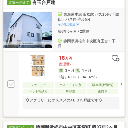
有玉台戸建
賃貸一戸建て
東海道本線 浜松駅 バス25分/「城
山」バス停 停歩6分
その他の交通
築3年6ヶ月 / 2階建
静岡県浜松市中央区有玉台１丁
目
18
万円
管理費-
3ヶ月
1ヶ月
2
1階 / 4LDK（104.34m
）
ファミリー
バス・トイレ別
駐車場(近隣含)
ペット相談可
角部屋
南向き
◇ファミリーにオススメの4ＬＤＫ戸建です◇
静岡県浜松市中央区富塚町 築37年3ヶ月
賃貸マンション