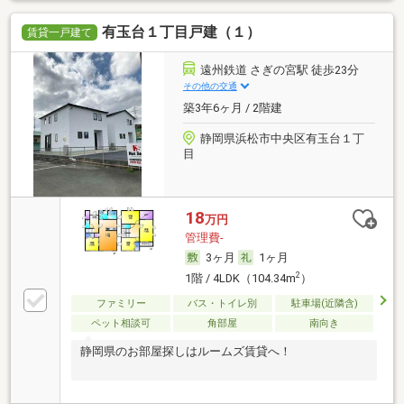
有玉台１丁目戸建（１）
賃貸一戸建て
遠州鉄道 さぎの宮駅 徒歩23分
その他の交通
築3年6ヶ月 / 2階建
静岡県浜松市中央区有玉台１丁
目
18
万円
管理費-
3ヶ月
1ヶ月
2
1階 / 4LDK（104.34m
）
ファミリー
バス・トイレ別
駐車場(近隣含)
ペット相談可
角部屋
南向き
静岡県のお部屋探しはルームズ賃貸へ！