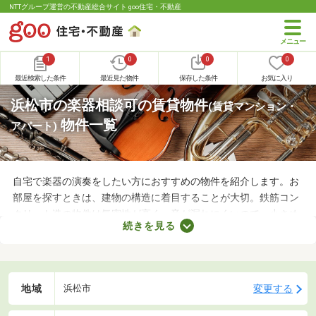
NTTグループ運営の不動産総合サイト goo住宅・不動産
1
0
0
0
最近検索した条件
最近見た物件
保存した条件
お気に入り
浜松市の楽器相談可の賃貸物件
(賃貸マンション・
物件一覧
アパート)
自宅で楽器の演奏をしたい方におすすめの物件を紹介します。お
部屋を探すときは、建物の構造に着目することが大切。鉄筋コン
クリート造の物件は気密性が高く、音が漏れにくいので、小さめ
続きを見る
の音で演奏すればトラブルになりにくいでしょう。物件によって
演奏していい楽器のルールも異なるため、大家さんに確認してお
くことがおすすめです。
地域
変更する
浜松市