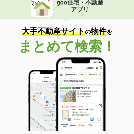
goo住宅・不動産
価 格
4.50万円
アプリ
住 所
福島県いわき市錦町中迎２丁目
専有面積
40.56m²
間取り
1LDK
大手不動産サイト
物件
の
を
福島県郡山市西ノ内１丁目
まとめて検索！
価 格
6.50万円
住 所
福島県郡山市西ノ内１丁目
専有面積
37.38m²
間取り
1LDK
福島県二本松市藤之前
価 格
4.25万円
住 所
福島県二本松市藤之前
専有面積
45.72m²
間取り
1LDK
福島県福島市宮代字屋敷畑