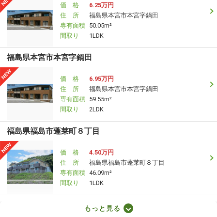
価 格
6.25万円
住 所
福島県本宮市本宮字鍋田
専有面積
50.05m²
間取り
1LDK
福島県本宮市本宮字鍋田
価 格
6.95万円
住 所
福島県本宮市本宮字鍋田
専有面積
59.55m²
間取り
2LDK
福島県福島市蓬莱町８丁目
価 格
4.50万円
住 所
福島県福島市蓬莱町８丁目
専有面積
46.09m²
間取り
1LDK
福島県伊達市保原町字赤橋
もっと見る