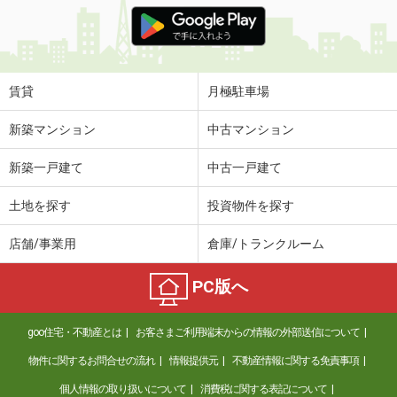
価 格
6.70万円
住 所
福島県福島市宮代字屋敷畑
専有面積
59.5m²
間取り
2LDK
賃貸
月極駐車場
福島県二本松市根崎２丁目
新築マンション
中古マンション
価 格
3.50万円
新築一戸建て
中古一戸建て
住 所
福島県二本松市根崎２丁目
専有面積
42.2m²
土地を探す
投資物件を探す
間取り
2DK
店舗/事業用
倉庫/トランクルーム
福島県郡山市富久山町久保田字古町
PC版へ
価 格
5.20万円
住 所
福島県郡山市富久山町久保田字古町
goo住宅・不動産とは
お客さまご利用端末からの情報の外部送信について
専有面積
34.49m²
間取り
ワンルーム
物件に関するお問合せの流れ
情報提供元
不動産情報に関する免責事項
個人情報の取り扱いについて
消費税に関する表記について
福島県福島市南矢野目字谷地