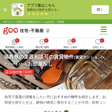
アプリ版はこちら
開く
複数社の物件を探せる！
NTTグループ運営の不動産総合サイト goo住宅・不動産
0
0
0
0
最近検索した条件
最近見た物件
保存した条件
お気に入り
福島県の楽器相談可の賃貸物件
(賃貸マンション・
お部屋探し
アパート)
から
該当物件数103件
自宅で楽器の演奏をしたい方におすすめの物件を紹介します。お
部屋を探すときは、建物の構造に着目することが大切。鉄筋コン
クリート造の物件は気密性が高く、音が漏れにくいので、小さめ