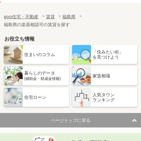
価 格
3.60万円
住 所
福島県伊達市保原町字赤橋
goo住宅・不動産
賃貸
福島県
専有面積
31.48m²
福島県の楽器相談可の賃貸を探す
間取り
ワンルーム
お役立ち情報
福島県福島市飯坂町字銀杏
「住みたい街」
価 格
4.10万円
住まいのコラム
を見つけよう
住 所
福島県福島市飯坂町字銀杏
専有面積
32.43m²
暮らしのデータ
間取り
ワンルーム
家賃相場
(補助金・助成金情報)
福島県郡山市安積町長久保１丁目
人気タウン
住宅ローン
ランキング
価 格
5.90万円
住 所
福島県郡山市安積町長久保１丁目
専有面積
42.37m²
ページトップに戻る
間取り
1LDK
福島県いわき市錦町中迎２丁目