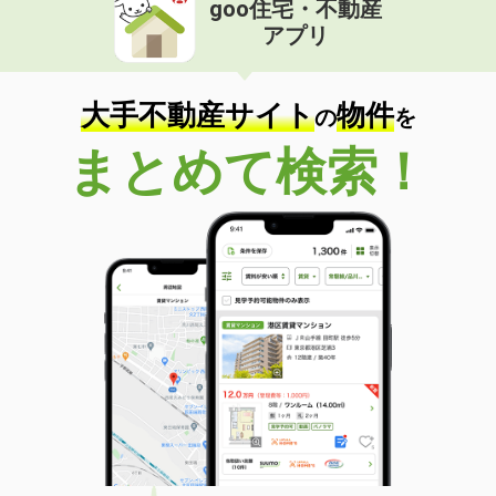
goo住宅・不動産
価 格
7.50万円
アプリ
住 所
香川県高松市観光通２丁目
専有面積
40.97m²
間取り
1LDK
大手不動産サイト
物件
の
を
香川県善通寺市大麻町
まとめて検索！
価 格
4万円
住 所
香川県善通寺市大麻町
専有面積
63.3m²
間取り
2LDK
香川県高松市三条町
価 格
4.50万円
住 所
香川県高松市三条町
専有面積
44.55m²
間取り
1LDK
香川県高松市室町