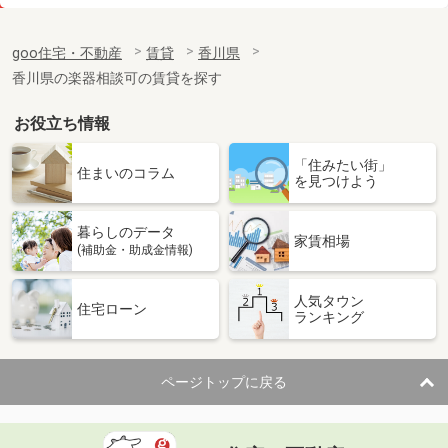
価 格
4万円
住 所
香川県高松市上林町
goo住宅・不動産
賃貸
香川県
専有面積
28.02m²
香川県の楽器相談可の賃貸を探す
間取り
1K
お役立ち情報
香川県丸亀市柞原町
「住みたい街」
価 格
5.70万円
住まいのコラム
を見つけよう
住 所
香川県丸亀市柞原町
専有面積
31.05m²
暮らしのデータ
間取り
1K
家賃相場
(補助金・助成金情報)
香川県高松市上林町
人気タウン
住宅ローン
ランキング
価 格
5.20万円
住 所
香川県高松市上林町
専有面積
52.38m²
ページトップに戻る
間取り
1LDK
香川県高松市観光通２丁目