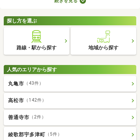
続きを見る
の音で演奏すればトラブルになりにくいでしょう。物件によって
演奏していい楽器のルールも異なるため、大家さんに確認してお
くことがおすすめです。
探し方を選ぶ
路線・駅から探す
地域から探す
人気のエリアから探す
丸亀市
（43件）
高松市
（142件）
善通寺市
（2件）
綾歌郡宇多津町
（5件）