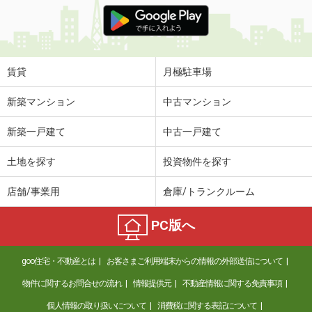
価 格
6万円
住 所
香川県高松市室町
専有面積
40.28m²
間取り
1LDK
賃貸
月極駐車場
香川県高松市牟礼町牟礼
新築マンション
中古マンション
価 格
4.20万円
新築一戸建て
中古一戸建て
住 所
香川県高松市牟礼町牟礼
専有面積
44.75m²
土地を探す
投資物件を探す
間取り
2DK
店舗/事業用
倉庫/トランクルーム
香川県高松市寺井町
PC版へ
価 格
6.10万円
住 所
香川県高松市寺井町
goo住宅・不動産とは
お客さまご利用端末からの情報の外部送信について
専有面積
50.01m²
間取り
1LDK
物件に関するお問合せの流れ
情報提供元
不動産情報に関する免責事項
個人情報の取り扱いについて
消費税に関する表記について
香川県坂出市旭町３丁目