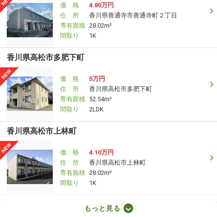
価 格
4.80万円
住 所
香川県善通寺市善通寺町２丁目
専有面積
28.02m²
間取り
1K
香川県高松市多肥下町
価 格
5万円
住 所
香川県高松市多肥下町
専有面積
52.54m²
間取り
2LDK
香川県高松市上林町
価 格
4.10万円
住 所
香川県高松市上林町
専有面積
28.02m²
間取り
1K
香川県高松市上林町
もっと見る