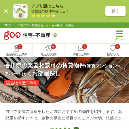
アプリ版はこちら
開く
複数社の物件を探せる！
NTTグループ運営の不動産総合サイト goo住宅・不動産
0
0
0
0
最近検索した条件
最近見た物件
保存した条件
お気に入り
香川県の楽器相談可の賃貸物件
(賃貸マンション・
お部屋探し
アパート)
から
該当物件数206件
自宅で楽器の演奏をしたい方におすすめの物件を紹介します。お
部屋を探すときは、建物の構造に着目することが大切。鉄筋コン
クリート造の物件は気密性が高く、音が漏れにくいので、小さめ