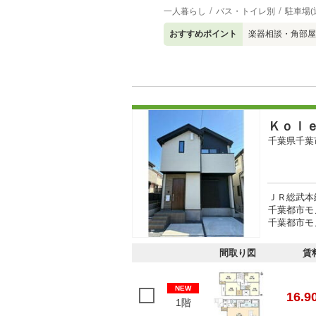
一人暮らし
バス・トイレ別
駐車場(
おすすめポイント
楽器相談・角部屋
Ｋｏｌ
千葉県千葉
ＪＲ総武本線
千葉都市モ
千葉都市モ
間取り図
賃
NEW
16.9
1階