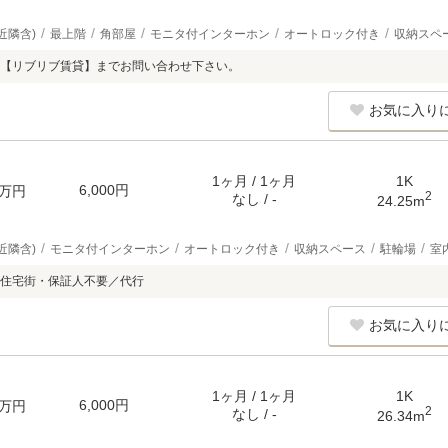
近隣含)
最上階
角部屋
モニタ付インターホン
オートロック付き
収納スペ
【リブリブ賃貸】までお問い合わせ下さい。
お気に入り
1ヶ月 / 1ヶ月
1K
6,000円
万円
2
なし / -
24.25m
近隣含)
モニタ付インターホン
オートロック付き
収納スペース
駐輪場
室
住宅街・保証人不要／代行
お気に入り
1ヶ月 / 1ヶ月
1K
6,000円
万円
2
なし / -
26.34m