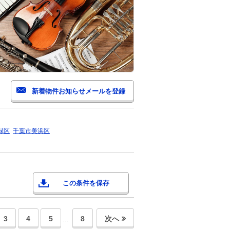
緑区
千葉市美浜区
この条件を保存
3
4
5
8
次へ
…