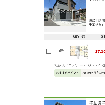
総武本線 都
千葉都市モ
間取り図
賃
1階
17.1
礼金なし
ファミリー
バス・トイレ
おすすめポイント
2025年4月完
千葉県千