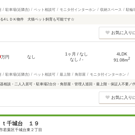
別
駐車場(近隣含)
ペット相談可
モニタ付インターホン
収納スペース
駐輪
る4ＬＤＫ物件 犬猫ペット飼育も可能です☆
お気に入り
1ヶ月 / なし
4LDK
0
なし
万円
2
なし / -
91.08m
別
駐車場(近隣含)
ペット相談可
最上階
角部屋
モニタ付インターホン
器相談・二人入居可・駐車場2台分・角部屋・管理人巡回・最上階・保証人不要／代
お気に入り
ｅｔ千城台 １９
市若葉区千城台東２丁目