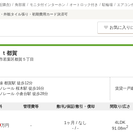
近隣含)
角部屋
モニタ付インターホン
オートロック付き
駐輪場
エアコン
・外観タイル張り・初期費用カード決済可
お気に入り
ｅｔ都賀
市若葉区都賀５丁目
 都賀駅 徒歩12分
ノレール 桜木駅 徒歩16分
賃貸一戸
ノレール 小倉台駅 徒歩28分
料
管理費等
敷/礼/保証/敷引・償却
間取り/広さ
4LDK
1ヶ月 / なし
0
万円
-
2
- / -
91.08m