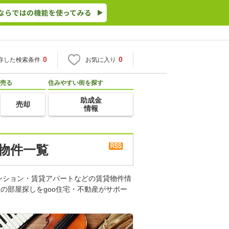
0
0
存した検索条件
お気に入り
売る
住みやすい街を探す
助成金
売却
情報
 物件一覧
ンション・賃貸アパートなどの賃貸物件情
の部屋探しをgoo住宅・不動産がサポー