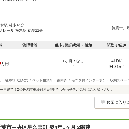
賀駅 徒歩14分
賃貸一戸
ノレール 桜木駅 徒歩11分
料
管理費等
敷/礼/保証/敷引・償却
間取り/広さ
4LDK
1ヶ月 / なし
0
万円
-
2
- / -
94.31m
別
駐車場(近隣含)
ペット相談可
南向き
モニタ付インターホン
収納スペー
成の一戸建て！2台分の駐車場付き♪現地待ち合わせ等お気軽にご相談下さい。
お気に入り
葉市中央区星久喜町 築4年1ヶ月 2階建