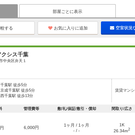
部屋ごとに表示
お気に入りに追加
空室状況
アクシス千葉
市中央区弁天１
千葉駅 徒歩5分
 京成千葉駅 徒歩5分
賃貸マンシ
西千葉駅 徒歩13分
料
管理費等
敷/礼/保証/敷引・償却
間取り/広さ
1K
1ヶ月 / 1ヶ月
6,000円
円
2
- / -
26.34m