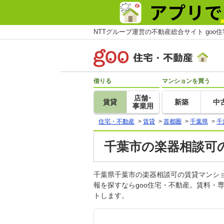
NTTグループ運営の不動産総合サイト goo
借りる
マンションを買う
店舗･
賃貸
新築
中
事業用
住宅・不動産
>
賃貸
>
首都圏
>
千葉県
>
千
千葉市の楽器相談可の
千葉県千葉市の楽器相談可の賃貸マンシ
報を探すならgoo住宅・不動産。賃料・
トします。