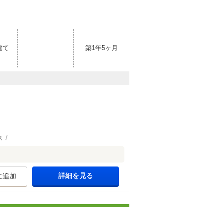
建て
築1年5ヶ月
ス
詳細を見る
に追加