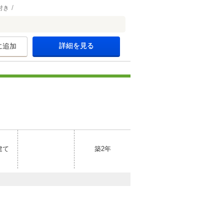
付き
詳細を見る
に追加
建て
築2年