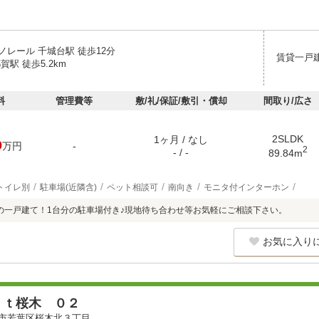
ノレール 千城台駅 徒歩12分
賃貸一戸
賀駅 徒歩5.2km
料
管理費等
敷/礼/保証/敷引・償却
間取り/広さ
2SLDK
1ヶ月 / なし
0
万円
-
2
- / -
89.84m
トイレ別
駐車場(近隣含)
ペット相談可
南向き
モニタ付インターホン
完成の一戸建て！1台分の駐車場付き♪現地待ち合わせ等お気軽にご相談下さい。
お気に入り
ｅｔ桜木 ０２
市若葉区桜木北３丁目