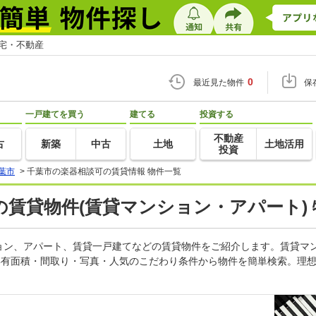
住宅・不動産
0
最近見た物件
保
一戸建てを買う
建てる
投資する
不動産
古
新築
中古
土地
土地活用
投資
葉市
>
千葉市の楽器相談可の賃貸情報 物件一覧
賃貸物件(賃貸マンション・アパート)
ョン、アパート、賃貸一戸建てなどの賃貸物件をご紹介します。賃貸マ
専有面積・間取り・写真・人気のこだわり条件から物件を簡単検索。理想