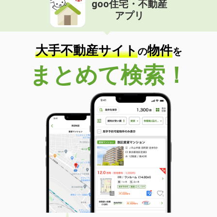
goo住宅・不動産
価 格
6.40万円
アプリ
住 所
千葉県野田市尾崎
専有面積
31.05m²
間取り
1K
大手不動産サイト
物件
の
を
千葉県鎌ケ谷市くぬぎ山５丁目
まとめて検索！
価 格
7.60万円
住 所
千葉県鎌ケ谷市くぬぎ山５丁目
専有面積
29.81m²
間取り
1K
千葉県船橋市西船５丁目
価 格
6.40万円
住 所
千葉県船橋市西船５丁目
専有面積
19.87m²
間取り
1K
千葉県市川市鬼高３丁目