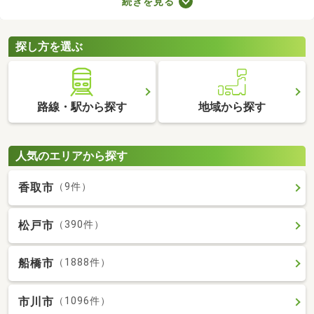
続きを見る
の音で演奏すればトラブルになりにくいでしょう。物件によって
演奏していい楽器のルールも異なるため、大家さんに確認してお
くことがおすすめです。
探し方を選ぶ
路線・駅から探す
地域から探す
人気のエリアから探す
香取市
（9件）
松戸市
（390件）
船橋市
（1888件）
市川市
（1096件）