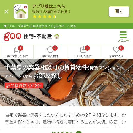
アプリ版はこちら
開く
複数社の物件を探せる！
NTTグループ運営の不動産総合サイト goo住宅・不動産
0
0
0
0
最近検索した条件
最近見た物件
保存した条件
お気に入り
千葉県の楽器相談可の賃貸物件
(賃貸マンション・
お部屋探し
アパート)
から
該当物件数7,212件
自宅で楽器の演奏をしたい方におすすめの物件を紹介します。お
部屋を探すときは、建物の構造に着目することが大切。鉄筋コン
クリート造の物件は気密性が高く、音が漏れにくいので、小さめ