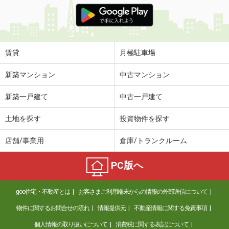
価 格
6.20万円
住 所
千葉県市川市鬼高３丁目
専有面積
18.02m²
間取り
ワンルーム
賃貸
月極駐車場
千葉県流山市南流山１
新築マンション
中古マンション
価 格
15.70万円
新築一戸建て
中古一戸建て
住 所
千葉県流山市南流山１
専有面積
45.67m²
土地を探す
投資物件を探す
間取り
1LDK
店舗/事業用
倉庫/トランクルーム
千葉県八千代市高津
PC版へ
価 格
6.40万円
住 所
千葉県八千代市高津
goo住宅・不動産とは
お客さまご利用端末からの情報の外部送信について
専有面積
19.87m²
間取り
1K
物件に関するお問合せの流れ
情報提供元
不動産情報に関する免責事項
個人情報の取り扱いについて
消費税に関する表記について
千葉県柏市大室