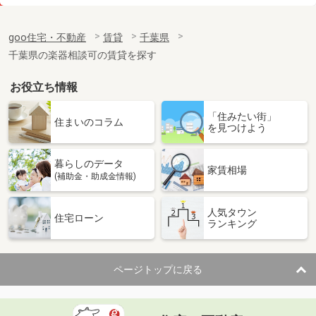
価 格
7.20万円
住 所
千葉県野田市中根
goo住宅・不動産
賃貸
千葉県
専有面積
28.02m²
千葉県の楽器相談可の賃貸を探す
間取り
1K
お役立ち情報
千葉県船橋市本郷町
「住みたい街」
価 格
17.40万円
住まいのコラム
を見つけよう
住 所
千葉県船橋市本郷町
専有面積
48.85m²
暮らしのデータ
間取り
1DK
家賃相場
(補助金・助成金情報)
千葉県佐倉市鏑木仲田町
人気タウン
住宅ローン
ランキング
価 格
4.90万円
住 所
千葉県佐倉市鏑木仲田町
専有面積
24.18m²
ページトップに戻る
間取り
1K
千葉県野田市尾崎