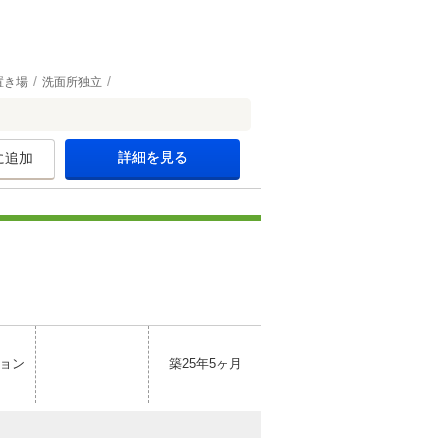
置き場
洗面所独立
詳細を見る
に追加
ョン
築25年5ヶ月