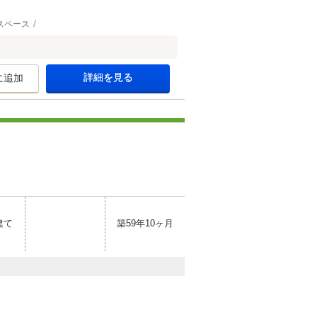
スペース
詳細を見る
に追加
建て
築59年10ヶ月