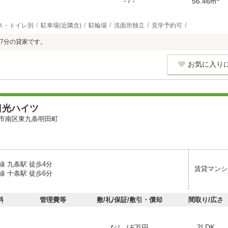
- / -
56.46m
ス・トイレ別
駐車場(近隣含)
駐輪場
洗面所独立
見学予約可
7分の貸家です。
お気に入り
日光ハイツ
市南区東九条明田町
線 九条駅 徒歩4分
賃貸マンシ
線 十条駅 徒歩6分
料
管理費等
敷/礼/保証/敷引・償却
間取り/広さ
2LDK
なし / 6万円