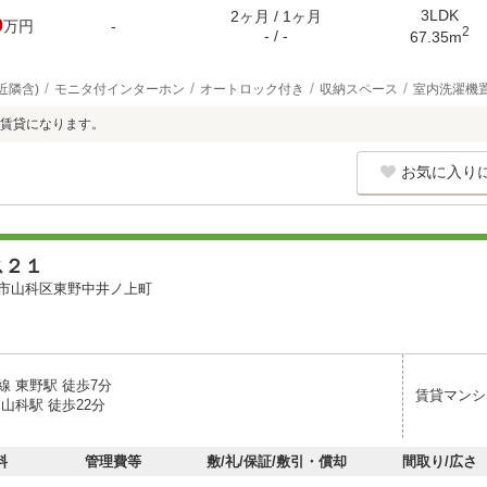
3LDK
2ヶ月 / 1ヶ月
0
万円
-
2
- / -
67.35m
近隣含)
モニタ付インターホン
オートロック付き
収納スペース
室内洗濯機
賃貸になります。
お気に入り
ス２１
市山科区東野中井ノ上町
線 東野駅 徒歩7分
賃貸マンシ
山科駅 徒歩22分
料
管理費等
敷/礼/保証/敷引・償却
間取り/広さ