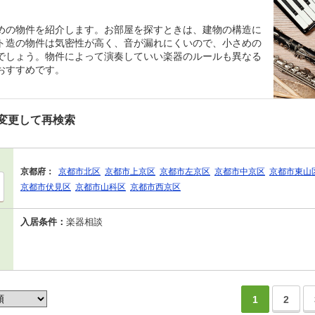
めの物件を紹介します。お部屋を探すときは、建物の構造に
ト造の物件は気密性が高く、音が漏れにくいので、小さめの
でしょう。物件によって演奏していい楽器のルールも異なる
おすすめです。
変更して再検索
京都府：
京都市北区
京都市上京区
京都市左京区
京都市中京区
京都市東山
京都市伏見区
京都市山科区
京都市西京区
入居条件：
楽器相談
1
2