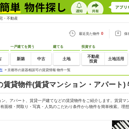
住宅・不動産
0
最近見た物件
保
一戸建てを買う
建てる
投資する
不動産
古
新築
中古
土地
土地活用
投資
市
>
京都市の楽器相談可の賃貸情報 物件一覧
賃貸物件(賃貸マンション・アパート)
ョン、アパート、賃貸一戸建てなどの賃貸物件をご紹介します。賃貸マ
専有面積・間取り・写真・人気のこだわり条件から物件を簡単検索。理想