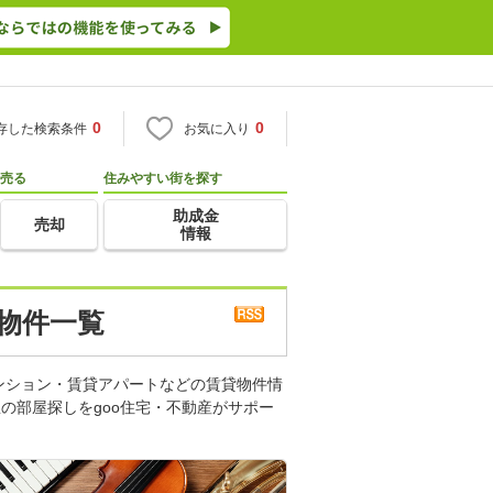
0
0
存した検索条件
お気に入り
売る
住みやすい街を探す
助成金
売却
情報
 物件一覧
ンション・賃貸アパートなどの賃貸物件情
の部屋探しをgoo住宅・不動産がサポー