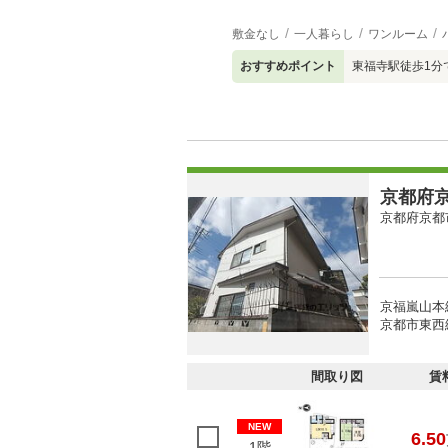
敷金なし
一人暮らし
ワンルーム
おすすめポイント
東福寺駅徒歩1分で
京都府京
京都府京都
京福嵐山本
京都市東西
間取り図
賃
NEW
6.50
1階