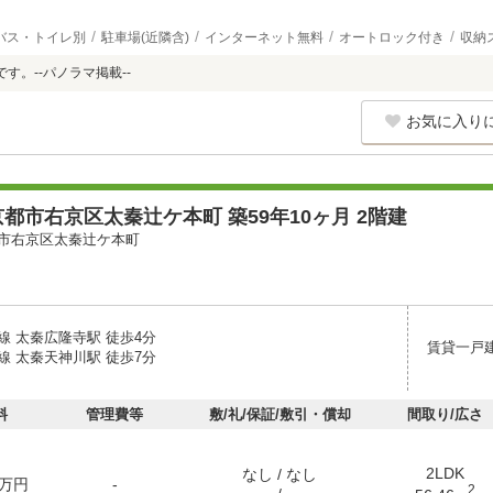
バス・トイレ別
駐車場(近隣含)
インターネット無料
オートロック付き
収納
す。--パノラマ掲載--
お気に入り
都市右京区太秦辻ケ本町 築59年10ヶ月 2階建
市右京区太秦辻ケ本町
線 太秦広隆寺駅 徒歩4分
賃貸一戸
線 太秦天神川駅 徒歩7分
料
管理費等
敷/礼/保証/敷引・償却
間取り/広さ
2LDK
なし / なし
万円
-
2