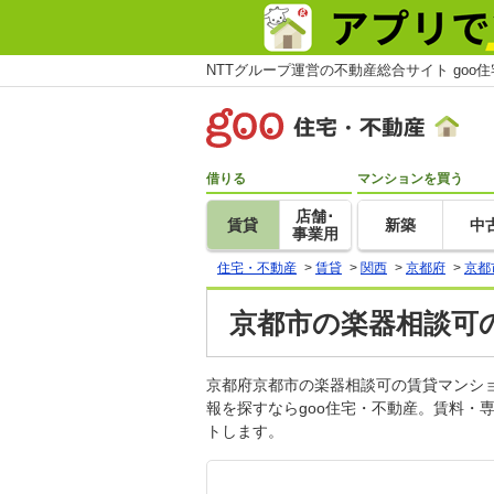
NTTグループ運営の不動産総合サイト goo
借りる
マンションを買う
店舗･
賃貸
新築
中
事業用
住宅・不動産
>
賃貸
>
関西
>
京都府
>
京都
京都市の楽器相談可の
京都府京都市の楽器相談可の賃貸マンシ
報を探すならgoo住宅・不動産。賃料・
トします。