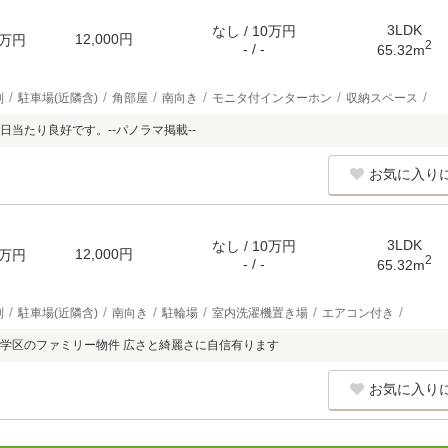
3LDK
なし / 10万円
12,000円
万円
2
- / -
65.32m
別
駐車場(近隣含)
角部屋
南向き
モニタ付インターホン
収納スペース
日当たり良好です。--パノラマ掲載--
お気に入り
3LDK
なし / 10万円
12,000円
万円
2
- / -
65.32m
別
駐車場(近隣含)
南向き
駐輪場
室内洗濯機置き場
エアコン付き
学区のファミリー物件 広さと綺麗さに自信有ります
お気に入り