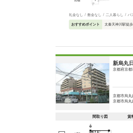
礼金なし
敷金なし
二人暮らし
バ
おすすめポイント
太秦天神川駅徒歩
新烏丸
京都府京都
京都市烏丸
京都市烏丸
間取り図
賃