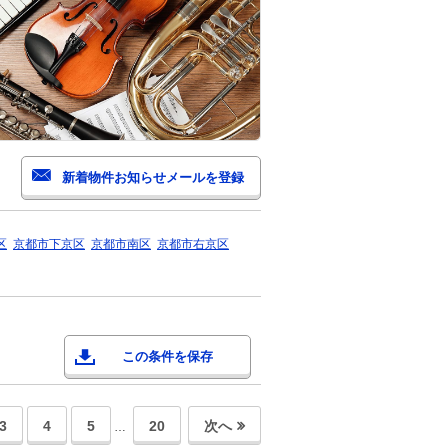
区
京都市下京区
京都市南区
京都市右京区
この条件を保存
3
4
5
20
次へ
…