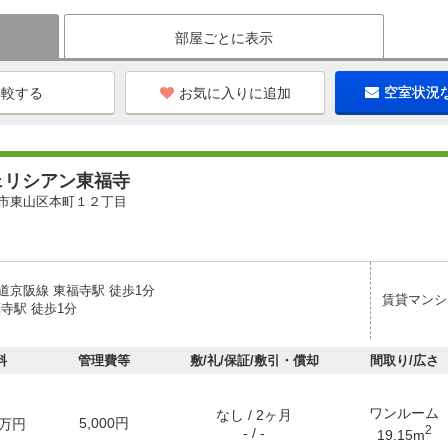
部屋ごとに表示
お気に入りに追加
空室状況
ェリシアン東福寺
市東山区本町１２丁目
道京阪線 東福寺駅 徒歩1分
賃貸マンシ
寺駅 徒歩1分
料
管理費等
敷/礼/保証/敷引・償却
間取り/広さ
ワンルーム
なし / 2ヶ月
5,000円
万円
2
- / -
19.15m