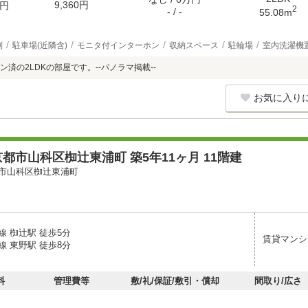
9,360円
円
2
- / -
55.08m
別
駐車場(近隣含)
モニタ付インターホン
収納スペース
駐輪場
室内洗濯機
済の2LDKの部屋です。--パノラマ掲載--
お気に入り
都市山科区椥辻東浦町 築5年11ヶ月 11階建
市山科区椥辻東浦町
線 椥辻駅 徒歩5分
賃貸マンシ
線 東野駅 徒歩8分
料
管理費等
敷/礼/保証/敷引・償却
間取り/広さ