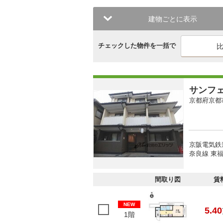
建物ごとに表示
チェックした物件を一括で
サンフ
京都府京都
京阪電気鉄
奈良線 東福
間取り図
賃
NEW
5.40
1階