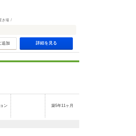
置き場
詳細を見る
に追加
ョン
築5年11ヶ月