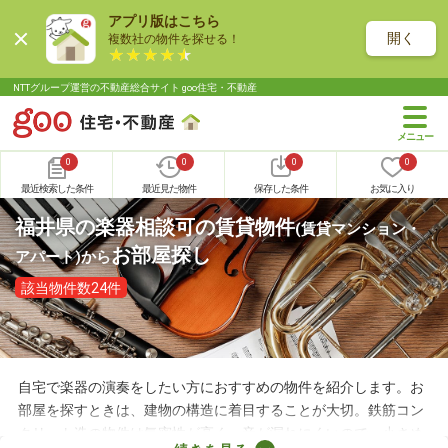
アプリ版はこちら
開く
複数社の物件を探せる！
NTTグループ運営の不動産総合サイト goo住宅・不動産
0
0
0
0
最近検索した条件
最近見た物件
保存した条件
お気に入り
福井県の楽器相談可の賃貸物件
(賃貸マンション・
お部屋探し
アパート)
から
該当物件数24件
自宅で楽器の演奏をしたい方におすすめの物件を紹介します。お
部屋を探すときは、建物の構造に着目することが大切。鉄筋コン
クリート造の物件は気密性が高く、音が漏れにくいので、小さめ