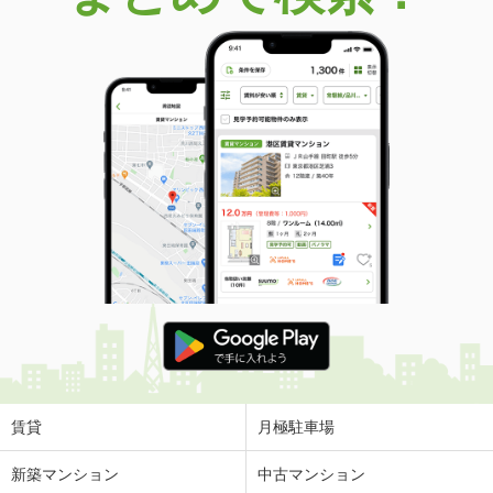
価 格
5.50万円
住 所
福井県鯖江市二丁掛町
専有面積
50.29m²
間取り
1LDK
福井県鯖江市舟津町４丁目
価 格
7.50万円
住 所
福井県鯖江市舟津町４丁目
専有面積
57.78m²
間取り
2LDK
福井県福井市文京５丁目
価 格
4.80万円
住 所
福井県福井市文京５丁目
専有面積
24.5m²
間取り
1K
賃貸
月極駐車場
福井県福井市志比口２丁目
新築マンション
中古マンション