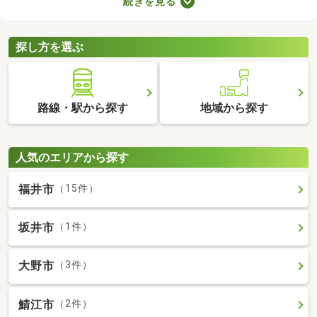
続きを見る
の音で演奏すればトラブルになりにくいでしょう。物件によって
演奏していい楽器のルールも異なるため、大家さんに確認してお
くことがおすすめです。
探し方を選ぶ
路線・駅から探す
地域から探す
人気のエリアから探す
福井市
（15件）
坂井市
（1件）
大野市
（3件）
鯖江市
（2件）