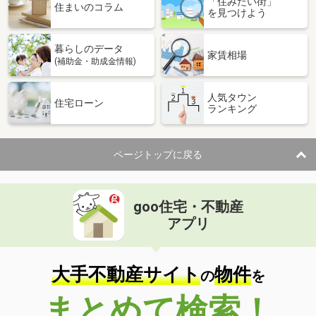
「住みたい街」
価 格
5.60万円
住まいのコラム
を見つけよう
住 所
福井県鯖江市五郎丸町
専有面積
56.2m²
暮らしのデータ
間取り
2DK
家賃相場
(補助金・助成金情報)
福井県福井市光陽２丁目
人気タウン
住宅ローン
ランキング
価 格
7.90万円
住 所
福井県福井市光陽２丁目
専有面積
69.66m²
ページトップに戻る
間取り
2LDK
福井県福井市高木中央１丁目
goo住宅・不動産
価 格
7.20万円
アプリ
住 所
福井県福井市高木中央１丁目
専有面積
33.27m²
間取り
1LDK
大手不動産サイト
物件
の
を
福井県鯖江市二丁掛町
まとめて検索！