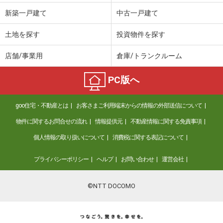
価 格
6万円
新築一戸建て
中古一戸建て
住 所
福井県福井市志比口２丁目
専有面積
70.79m²
土地を探す
投資物件を探す
間取り
3DK
店舗/事業用
倉庫/トランクルーム
福井県敦賀市中央町１
PC版へ
価 格
5.10万円
住 所
福井県敦賀市中央町１
goo住宅・不動産とは
お客さまご利用端末からの情報の外部送信について
専有面積
30.49m²
間取り
1K
物件に関するお問合せの流れ
情報提供元
不動産情報に関する免責事項
個人情報の取り扱いについて
消費税に関する表記について
福井県福井市二の宮２丁目
プライバシーポリシー
ヘルプ
お問い合わせ
運営会社
価 格
8.40万円
住 所
福井県福井市二の宮２丁目
専有面積
45.04m²
©NTT DOCOMO
間取り
1LDK
福井県坂井市春江町定重