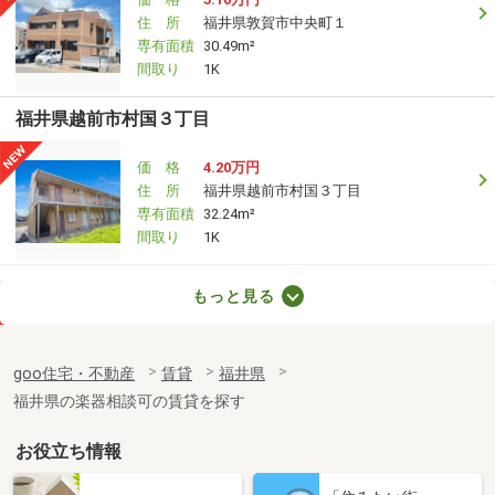
住 所
福井県敦賀市中央町１
専有面積
30.49m²
間取り
1K
福井県越前市村国３丁目
価 格
4.20万円
住 所
福井県越前市村国３丁目
専有面積
32.24m²
間取り
1K
福井県福井市春日３丁目
もっと見る
価 格
5.40万円
住 所
福井県福井市春日３丁目
goo住宅・不動産
賃貸
福井県
専有面積
50.38m²
福井県の楽器相談可の賃貸を探す
間取り
2LDK
お役立ち情報
福井県鯖江市五郎丸町