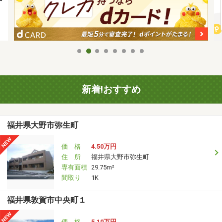
新着!おすすめ
福井県大野市弥生町
価 格
4.50万円
住 所
福井県大野市弥生町
専有面積
29.75m²
間取り
1K
福井県敦賀市中央町１
価 格
5.10万円