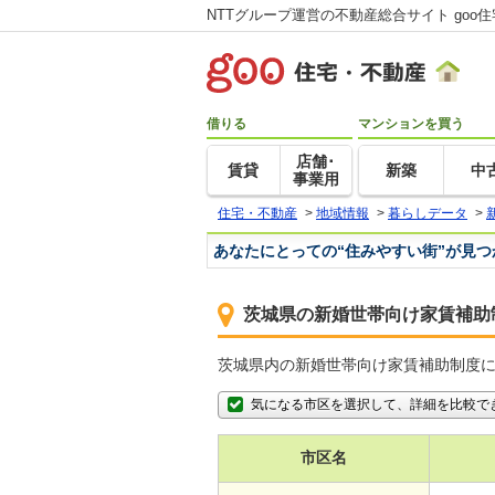
NTTグループ運営の不動産総合サイト goo
借りる
マンションを買う
店舗･
賃貸
新築
中
事業用
住宅・不動産
>
地域情報
>
暮らしデータ
>
あなたにとっての“住みやすい街”が見
茨城県の新婚世帯向け家賃補助
茨城県内の新婚世帯向け家賃補助制度
気になる市区を選択して、詳細を比較で
市区名