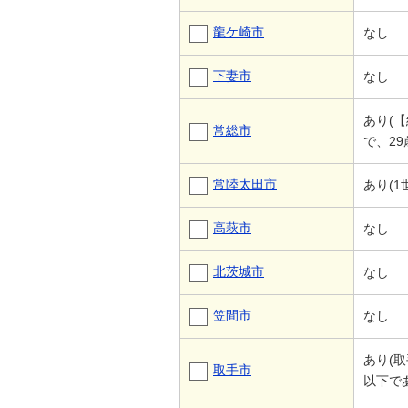
龍ケ崎市
なし
下妻市
なし
あり(
常総市
で、2
常陸太田市
あり(1
高萩市
なし
北茨城市
なし
笠間市
なし
あり(
取手市
以下で