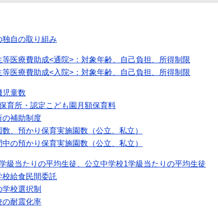
の独自の取り組み
生等医療費助成<通院>：対象年齢、自己負担、所得制限
生等医療費助成<入院>：対象年齢、自己負担、所得制限
機児童数
可保育所・認定こども園月額保育料
所の補助制度
園数、預かり保育実施園数（公立、私立）
間中の預かり保育実施園数（公立、私立）
1学級当たりの平均生徒、公立中学校1学級当たりの平均生徒
学校給食民間委託
の学校選択制
校の耐震化率