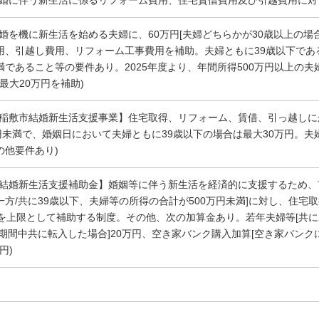
結婚に伴う新生活に係るリフォーム費用、住宅賃借費用及び引越費用に対し
結婚を機に新生活を始める夫婦に、60万円[夫婦どちらかが30歳以上の場
用、引越し費用、リフォーム工事費用を補助。夫婦ともに39歳以下であ
満であること等の要件あり。2025年度より、年間所得500万円以上の夫
、最大20万円を補助)
【稲敷市結婚新生活支援事業】住宅取得、リフォーム、賃借、引っ越し
万円未満で、婚姻日において夫婦ともに39歳以下の場合は最大30万円。夫
の他要件あり)
【結婚新生活支援補助金】婚姻等に伴う新生活を経済的に支援するため、
一方/共に39歳以下、夫婦等の所得の合計が500万円未満]に対し、住
円を上限として補助する制度。その他、次の加算金あり。若年夫婦等[共に2
[期間中共に転入した場合]20万円、空き家バンク購入加算[空き家バン
円)