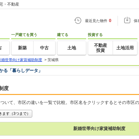
住宅・不動産
0
最近見た物件
保
一戸建てを買う
建てる
投資する
不動産
古
新築
中古
土地
土地活用
投資
新婚世帯向け家賃補助制度
>
茨城県
つかる「暮らしデータ」
制度
について、市区の違いを一覧で比較。市区名をクリックするとその市区
きます（3つまで）
新婚世帯向け家賃補助制度