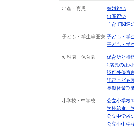
出産・育児
結婚祝い
出産祝い
子育て関連
子ども・学生等医療
子ども・学
子ども・学
幼稚園・保育園
保育所と待
0歳児の認
認可外保育
認定こども
長期休業期
小学校・中学校
公立小学校
学校給食、
公立中学校
公立小中学