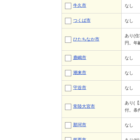
牛久市
なし
つくば市
なし
あり(
ひたちなか市
円。年
鹿嶋市
なし
潮来市
なし
守谷市
なし
あり(
常陸大宮市
付。条
那珂市
なし
筑西市