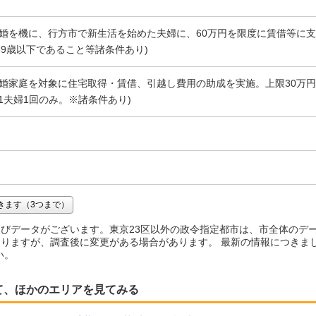
結婚を機に、行方市で新生活を始めた夫婦に、60万円を限度に賃借等に
39歳以下であること等諸条件あり)
新婚家庭を対象に住宅取得・賃借、引越し費用の助成を実施。上限30万円[
。1夫婦1回のみ。※諸条件あり)
きます（3つまで）
びデータがございます。東京23区以外の政令指定都市は、市全体のデ
りますが、調査後に変更がある場合があります。 最新の情報につきま
い。
て、ほかのエリアを見てみる