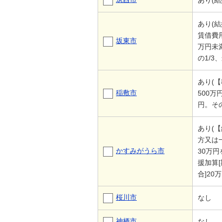
あり(
あり(
賃借費
坂東市
万円未
の1/3
あり(
稲敷市
500
円。そ
あり(
方又は
かすみがうら市
30万
援加算
合]20万
桜川市
なし
神栖市
なし