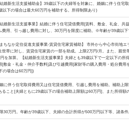
【結婚新生活支援補助金】39歳以下の夫婦等を対象に、婚姻に伴う住宅取
9歳以下の場合は最大60万円を補助する。所得制限あり)
【結婚新生活支援事業】結婚に伴う住宅貸借費用[賃料、敷金、礼金、共
ム費用、引っ越し費用に対し、30万円を限度に補助。※年齢が39歳以下
【まちなか定住促進支援事業-賃貸住宅家賃補助】 市外から中心市街地
生世帯に対し、賃貸住宅家賃の一部を助成。上限2万円/月。また、親世
万円を加算。【結婚新生活支援事業】夫婦とも39歳以下で一定以下の所
用[敷金・礼金・仲介手数料]及び引越費用[家財等の購入費用・処分費用を
下の場合は60万円])
婚姻に伴う住宅取得費用又は住宅賃借費用、引越し費用を補助。補助上限額
あること[夫婦ともに29歳以下の場合補助上限額は60万円]、また所得額
上限30万円。年齢が39歳以下、夫婦の合計所得が500万円以下等、諸条件