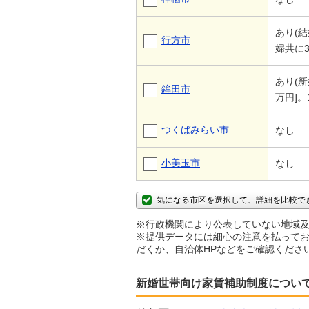
あり(
行方市
婦共に
あり(
鉾田市
万円]
つくばみらい市
なし
小美玉市
なし
気になる市区を選択して、詳細を比較で
※行政機関により公表していない地域及
※提供データには細心の注意を払ってお
だくか、自治体HPなどをご確認くださ
新婚世帯向け家賃補助制度につい