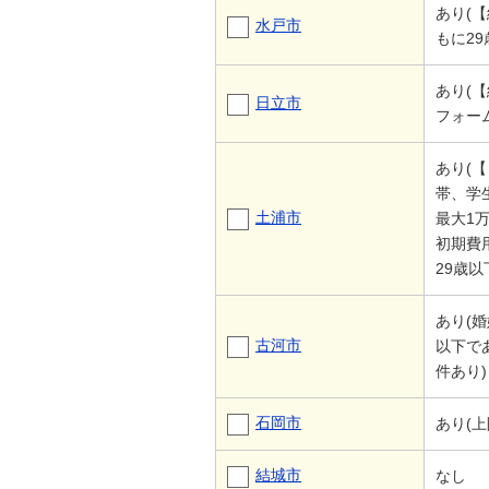
あり(
水戸市
もに2
あり(
日立市
フォー
あり(
帯、学
土浦市
最大1
初期費
29歳以
あり(
古河市
以下で
件あり)
石岡市
あり(
結城市
なし