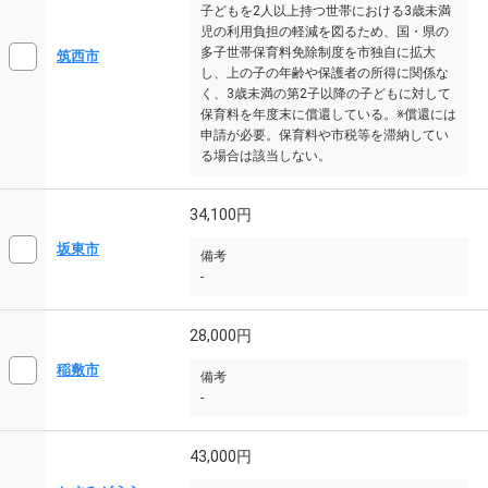
子どもを2人以上持つ世帯における3歳未満
児の利用負担の軽減を図るため、国・県の
多子世帯保育料免除制度を市独自に拡大
筑西市
し、上の子の年齢や保護者の所得に関係な
く、3歳未満の第2子以降の子どもに対して
保育料を年度末に償還している。※償還には
申請が必要。保育料や市税等を滞納してい
る場合は該当しない。
34,100円
坂東市
備考
-
28,000円
稲敷市
備考
-
43,000円