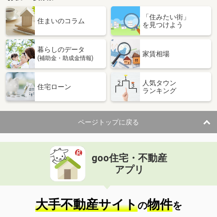
「住みたい街」
住まいのコラム
を見つけよう
暮らしのデータ
家賃相場
(補助金・助成金情報)
人気タウン
住宅ローン
ランキング
ページトップに戻る
goo住宅・不動産
アプリ
大手不動産サイト
物件
の
を