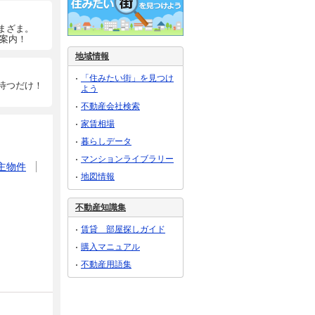
まざま。
ご案内！
地域情報
「住みたい街」を見つけ
待つだけ！
よう
不動産会社検索
家賃相場
暮らしデータ
マンションライブラリー
主物件
地図情報
不動産知識集
賃貸 部屋探しガイド
購入マニュアル
不動産用語集