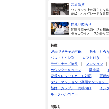
高級賃貸
ワンランク上の暮らしを送
高級・ハイグレードな賃貸
間取り図あり
間取り図から新生活を想像
暮らしのイメージが膨らむ
特徴
Webで見学予約可能
敷金・礼金
バス・トイレ別
ロフト付き
デザイナーズ物件
マンション
カウンターキッチン
駐車場
家賃クレジットカード対応
更新
タワーマンション（高層マンション）
新婚・カップル・同棲向け
イン
ルーフバルコニー
間取り