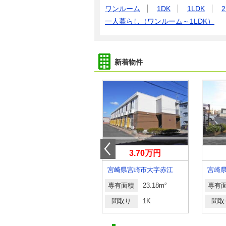
ワンルーム
1DK
1LDK
2
一人暮らし（ワンルーム～1LDK）
新着物件
4.60万円
3.70万円
宮崎県宮崎市祇園４
宮崎県宮崎市大字赤江
専有面積
23.18m²
専有面積
23.18m²
専有
間取り
1K
間取り
1K
間取