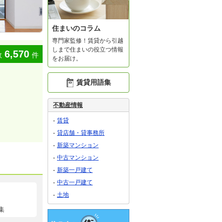
住まいのコラム
専門家監修！賃貸から引越
しまで住まいの役立つ情報
6,570
数
件
をお届け。
賃貸用語集
不動産情報
賃貸
貸店舗・貸事務所
新築マンション
中古マンション
新築一戸建て
中古一戸建て
土地
集