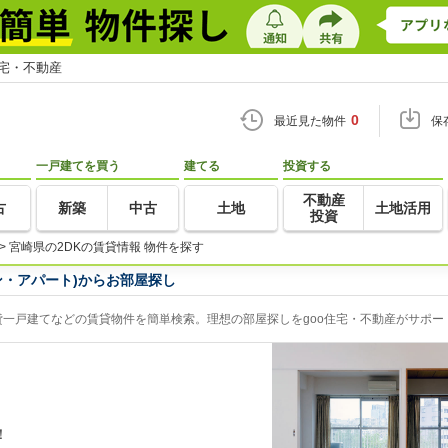
住宅・不動産
0
最近見た物件
保
一戸建てを買う
建てる
投資する
不動産
古
新築
中古
土地
土地活用
投資
>
宮崎県の2DKの賃貸情報 物件を探す
ン・アパート)からお部屋探し
貸一戸建てなどの賃貸物件を簡単検索。理想の部屋探しをgoo住宅・不動産がサポー
！