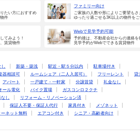
ファミリー向け
りたい方におすすめ
ご家族の人数や形によりご要望もさ
物件
ゆったり過ごせる3K以上の物件を
Webで見学予約可能
してみよう！
予約後は、不動産会社からの連絡を
、賃貸物件
見学予約がWebでできる賃貸物件
なし
新築・築浅
駅近・駅５分以内
駐車場付き
楽器相談可
ルームシェア（二人入居可）
フリーレント
貸
アパート
一戸建て・一軒家
分譲賃貸
礼金なし
オール電化
バイク置場
ガスコンロ２クチ
料なし
リフォーム・リノベーション済
保証人不要・保証人代行
家具付き
メゾネット
ターネット無料
エアコン付き
シニア・高齢者向け