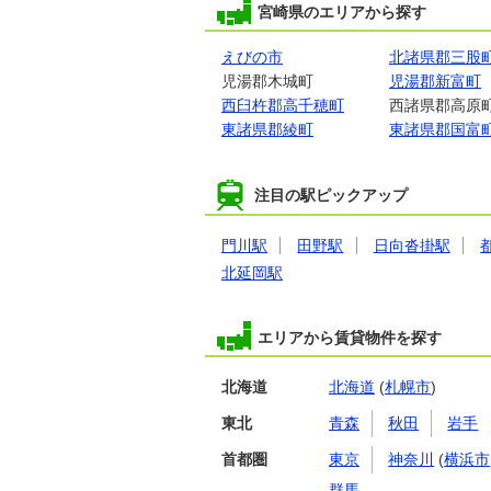
宮崎県のエリアから探す
えびの市
北諸県郡三股
児湯郡木城町
児湯郡新富町
西臼杵郡高千穂町
西諸県郡高原
東諸県郡綾町
東諸県郡国富
注目の駅ピックアップ
門川駅
田野駅
日向沓掛駅
北延岡駅
エリアから賃貸物件を探す
北海道
北海道
(
札幌市
)
東北
青森
秋田
岩手
首都圏
東京
神奈川
(
横浜市
群馬