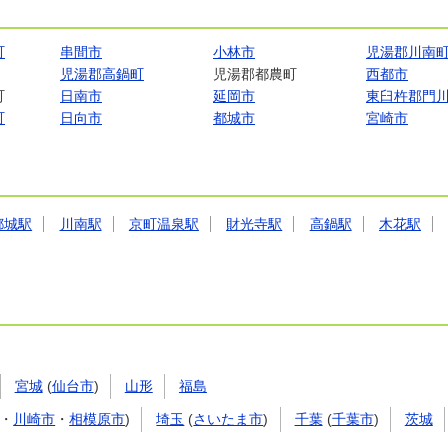
町
串間市
小林市
児湯郡川南
児湯郡高鍋町
児湯郡都農町
西都市
町
日南市
延岡市
東臼杵郡門
町
日向市
都城市
宮崎市
都城駅
川南駅
京町温泉駅
財光寺駅
高鍋駅
木花駅
宮城
(
仙台市
)
山形
福島
・
川崎市
・
相模原市
)
埼玉
(
さいたま市
)
千葉
(
千葉市
)
茨城