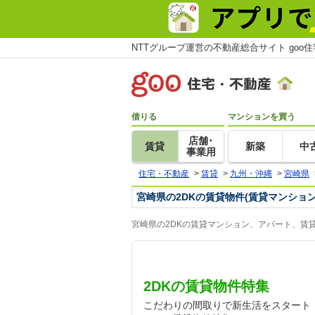
NTTグループ運営の不動産総合サイト goo
借りる
マンションを買う
店舗･
賃貸
新築
中
事業用
住宅・不動産
>
賃貸
>
九州・沖縄
>
宮崎県
宮崎県の2DKの賃貸物件(賃貸マンショ
宮崎県の2DKの賃貸マンション、アパート、賃
2DKの賃貸物件特集
こだわりの間取りで新生活をスタート