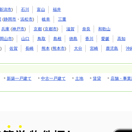
新潟市
)
石川
富山
福井
岡
(
静岡市
・
浜松市
)
岐阜
三重
兵庫
(
神戸市
)
京都
(
京都市
)
滋賀
奈良
和歌山
岡山市
)
山口
鳥取
島根
徳島
香川
愛媛
高知
市
)
佐賀
長崎
熊本
(
熊本市
)
大分
宮崎
鹿児島
沖
新築一戸建て
中古一戸建て
土地
賃貸
店舗・事業