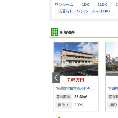
ワンルーム
1DK
1LDK
2
一人暮らし（ワンルーム～1LDK）
新着物件
4.50万円
7.05万円
宮崎県宮崎市大字赤江
宮崎県宮崎市吉村町今村前
専有面積
23.18m²
専有面積
53.48m²
専有
間取り
1K
間取り
2LDK
間取