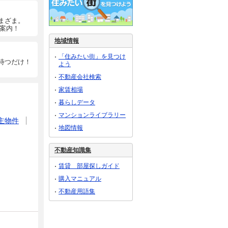
まざま。
ご案内！
地域情報
「住みたい街」を見つけ
待つだけ！
よう
不動産会社検索
家賃相場
暮らしデータ
マンションライブラリー
主物件
地図情報
不動産知識集
賃貸 部屋探しガイド
購入マニュアル
不動産用語集