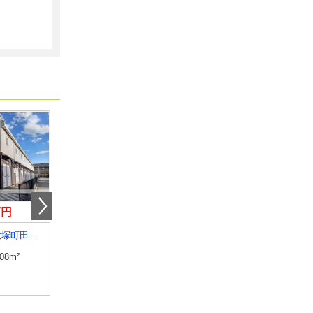
万円
6.70万円
4.50万円
宮崎県宮崎市大塚町田淵ケ原
宮崎県延岡市日の出町１
宮崎県宮崎市吉村町引
.08m²
専有面積
26.5m²
専有面積
26.08m²
間取り
ワンルーム
間取り
1K