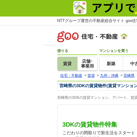
NTTグループ運営の不動産総合サイト goo
借りる
マンションを買う
店舗･
賃貸
新築
中
事業用
住宅・不動産
>
賃貸
>
九州・沖縄
>
宮崎県
宮崎県の3DKの賃貸物件(賃貸マンショ
宮崎県の3DKの賃貸マンション、アパート、賃
3DKの賃貸物件特集
こだわりの間取りで新生活をスタート