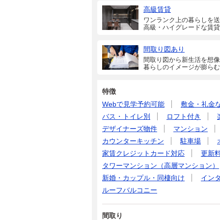
高級賃貸
ワンランク上の暮らしを送
高級・ハイグレードな賃貸
間取り図あり
間取り図から新生活を想像
暮らしのイメージが膨らむ
特徴
Webで見学予約可能
敷金・礼金
バス・トイレ別
ロフト付き
デザイナーズ物件
マンション
カウンターキッチン
駐車場
家賃クレジットカード対応
更新
タワーマンション（高層マンション）
新婚・カップル・同棲向け
イン
ルーフバルコニー
間取り