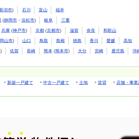
新潟市
)
石川
富山
福井
岡
(
静岡市
・
浜松市
)
岐阜
三重
兵庫
(
神戸市
)
京都
(
京都市
)
滋賀
奈良
和歌山
岡山市
)
山口
鳥取
島根
徳島
香川
愛媛
高知
市
)
佐賀
長崎
熊本
(
熊本市
)
大分
宮崎
鹿児島
沖
新築一戸建て
中古一戸建て
土地
賃貸
店舗・事業