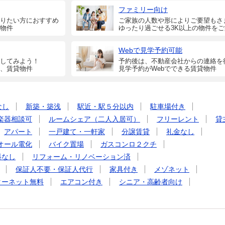
ファミリー向け
りたい方におすすめ
ご家族の人数や形によりご要望もさ
物件
ゆったり過ごせる3K以上の物件を
Webで見学予約可能
してみよう！
予約後は、不動産会社からの連絡を
、賃貸物件
見学予約がWebでできる賃貸物件
なし
新築・築浅
駅近・駅５分以内
駐車場付き
楽器相談可
ルームシェア（二人入居可）
フリーレント
貸
アパート
一戸建て・一軒家
分譲賃貸
礼金なし
オール電化
バイク置場
ガスコンロ２クチ
料なし
リフォーム・リノベーション済
保証人不要・保証人代行
家具付き
メゾネット
ターネット無料
エアコン付き
シニア・高齢者向け