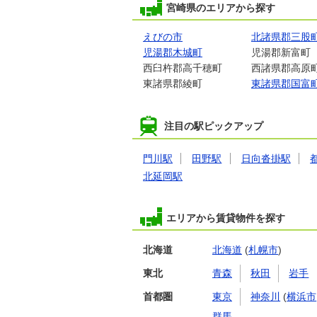
宮崎県のエリアから探す
えびの市
北諸県郡三股
児湯郡木城町
児湯郡新富町
西臼杵郡高千穂町
西諸県郡高原
東諸県郡綾町
東諸県郡国富
注目の駅ピックアップ
門川駅
田野駅
日向沓掛駅
北延岡駅
エリアから賃貸物件を探す
北海道
北海道
(
札幌市
)
東北
青森
秋田
岩手
首都圏
東京
神奈川
(
横浜市
群馬