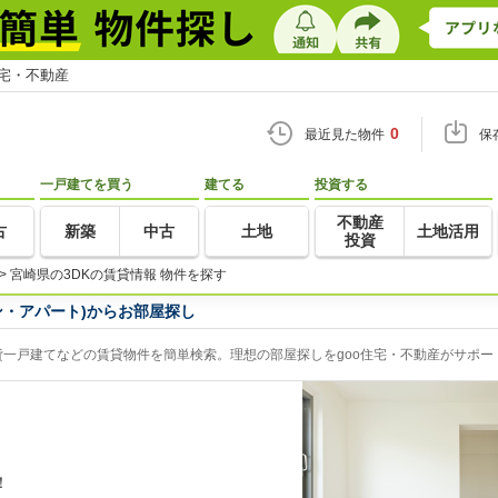
住宅・不動産
0
最近見た物件
保
一戸建てを買う
建てる
投資する
不動産
古
新築
中古
土地
土地活用
投資
>
宮崎県の3DKの賃貸情報 物件を探す
ン・アパート)からお部屋探し
貸一戸建てなどの賃貸物件を簡単検索。理想の部屋探しをgoo住宅・不動産がサポー
！