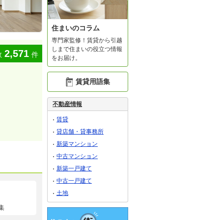
住まいのコラム
専門家監修！賃貸から引越
しまで住まいの役立つ情報
2,571
数
件
をお届け。
賃貸用語集
不動産情報
賃貸
貸店舗・貸事務所
新築マンション
中古マンション
新築一戸建て
中古一戸建て
土地
集