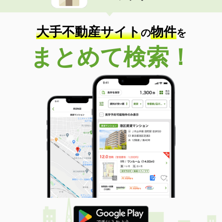
住 所
宮崎県宮崎市学園木花台桜１
専有面積
28.02m²
間取り
1K
大手不動産サイト
物件
の
を
宮崎県宮崎市祇園４
まとめて検索！
価 格
4.60万円
住 所
宮崎県宮崎市祇園４
専有面積
23.18m²
間取り
1K
宮崎県宮崎市学園木花台桜１
価 格
3.80万円
住 所
宮崎県宮崎市学園木花台桜１
専有面積
28.02m²
間取り
1K
宮崎県宮崎市阿波岐原町火切塚
価 格
5.20万円