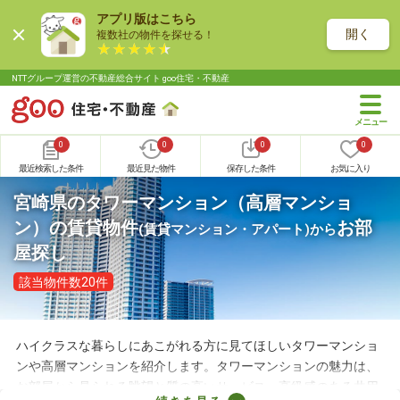
アプリ版はこちら
開く
複数社の物件を探せる！
NTTグループ運営の不動産総合サイト goo住宅・不動産
0
0
0
0
最近検索した条件
最近見た物件
保存した条件
お気に入り
宮崎県のタワーマンション（高層マンショ
ン）の賃貸物件
お部
(賃貸マンション・アパート)
から
屋探し
該当物件数20件
ハイクラスな暮らしにあこがれる方に見てほしいタワーマンショ
ンや高層マンションを紹介します。タワーマンションの魅力は、
お部屋から見られる眺望と質の高いサービス。高級感のある共用