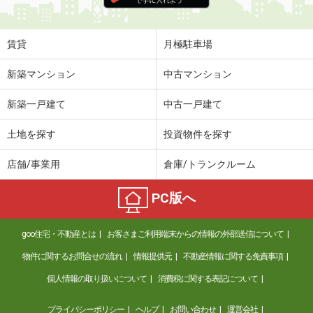
住 所
宮崎県宮崎市阿波岐原町火切塚
専有面積
29.47m²
間取り
1K
賃貸
月極駐車場
宮崎県宮崎市学園木花台桜１
新築マンション
中古マンション
価 格
3.80万円
新築一戸建て
中古一戸建て
住 所
宮崎県宮崎市学園木花台桜１
専有面積
26.32m²
土地を探す
投資物件を探す
間取り
1K
店舗/事業用
倉庫/トランクルーム
宮崎県宮崎市永楽町
PC版へ
価 格
8.70万円
住 所
宮崎県宮崎市永楽町
goo住宅・不動産とは
お客さまご利用端末からの情報の外部送信について
専有面積
65.92m²
間取り
2LDK
物件に関するお問合せの流れ
情報提供元
不動産情報に関する免責事項
個人情報の取り扱いについて
消費税に関する表記について
宮崎県宮崎市学園木花台桜１
プライバシーポリシー
ヘルプ
お問い合わせ
運営会社
価 格
3.80万円