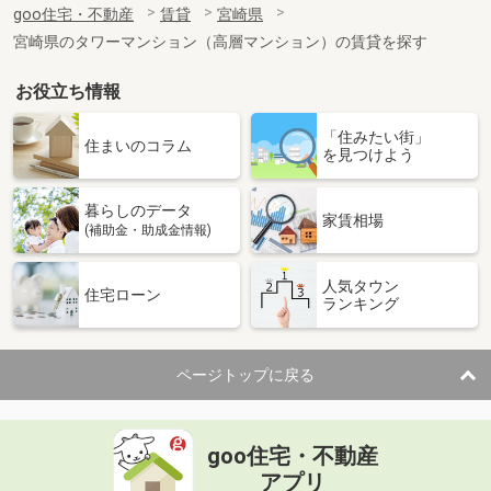
goo住宅・不動産
賃貸
宮崎県
専有面積
26.08m²
宮崎県のタワーマンション（高層マンション）の賃貸を探す
間取り
1K
お役立ち情報
宮崎県宮崎市霧島３丁目
「住みたい街」
価 格
4.70万円
住まいのコラム
を見つけよう
住 所
宮崎県宮崎市霧島３丁目
専有面積
23.71m²
暮らしのデータ
間取り
1K
家賃相場
(補助金・助成金情報)
宮崎県宮崎市花ケ島町笹原
人気タウン
住宅ローン
ランキング
価 格
4.80万円
住 所
宮崎県宮崎市花ケ島町笹原
専有面積
28.15m²
ページトップに戻る
間取り
1K
宮崎県宮崎市学園木花台桜１
goo住宅・不動産
価 格
3.80万円
アプリ