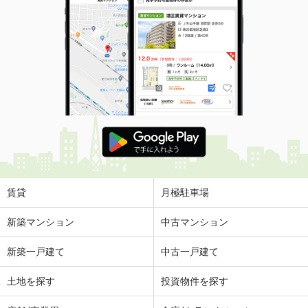
宮崎県宮崎市高岡町飯田 ３丁目
価 格
5.20万円
住 所
宮崎県宮崎市高岡町飯田 ３丁目
専有面積
50.03m²
間取り
1LDK
宮崎県宮崎市権現町
価 格
4.70万円
住 所
宮崎県宮崎市権現町
専有面積
20.28m²
間取り
1K
賃貸
月極駐車場
宮崎県宮崎市清水１丁目
新築マンション
中古マンション
価 格
4.70万円
新築一戸建て
中古一戸建て
住 所
宮崎県宮崎市清水１丁目
専有面積
19.87m²
土地を探す
投資物件を探す
間取り
1K