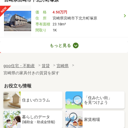
価 格
4.50万円
住 所
宮崎県宮崎市下北方町塚原
専有面積
23.18m²
間取り
1K
宮崎県宮崎市鶴島３
もっと見る
価 格
4.50万円
住 所
宮崎県宮崎市鶴島３
goo住宅・不動産
賃貸
宮崎県
専有面積
19.87m²
宮崎県の家具付きの賃貸を探す
間取り
1K
お役立ち情報
宮崎県宮崎市下北方町塚原
「住みたい街」
価 格
4.90万円
住まいのコラム
を見つけよう
住 所
宮崎県宮崎市下北方町塚原
専有面積
23.18m²
暮らしのデータ
間取り
1K
家賃相場
(補助金・助成金情報)