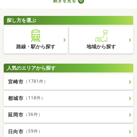
続きを見る
に始められます。ここでは、家電・家具付きの物件を紹介しま
す。物件別に家賃や間取り、設備が異なるので、気になる物件を
見つけたら内見予約をしてみましょう。
探し方を選ぶ
路線・駅から探す
地域から探す
人気のエリアから探す
宮崎市
（1781件）
都城市
（118件）
延岡市
（36件）
日向市
（59件）