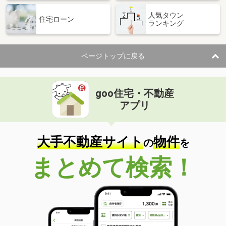
宮崎県宮崎市吉村町
人気タウン
住宅ローン
ランキング
価 格
5.40万円
住 所
宮崎県宮崎市吉村町
専有面積
50.96m²
ページトップに戻る
間取り
1LDK
宮崎県宮崎市中津瀬町
goo住宅・不動産
価 格
4.30万円
アプリ
住 所
宮崎県宮崎市中津瀬町
専有面積
19.87m²
間取り
1K
大手不動産サイト
物件
の
を
宮崎県延岡市野田３
まとめて検索！
価 格
4.70万円
住 所
宮崎県延岡市野田３
専有面積
46.49m²
間取り
2DK