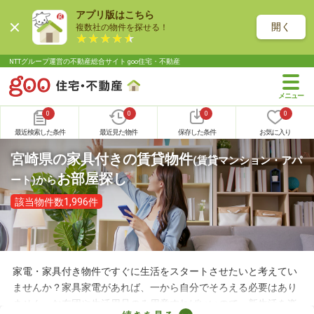
アプリ版はこちら
開く
複数社の物件を探せる！
NTTグループ運営の不動産総合サイト goo住宅・不動産
0
0
0
0
最近検索した条件
最近見た物件
保存した条件
お気に入り
宮崎県の家具付きの賃貸物件
(賃貸マンション・アパ
お部屋探し
ート)
から
該当物件数1,996件
家電・家具付き物件ですぐに生活をスタートさせたいと考えてい
ませんか？家具家電があれば、一から自分でそろえる必要はあり
ません。お布団や生活用品のみ用意すればいいので、新生活を楽