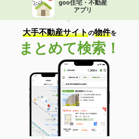
goo住宅・不動産
価 格
3.80万円
アプリ
住 所
宮崎県宮崎市学園木花台桜１
専有面積
28.02m²
間取り
1K
大手不動産サイト
物件
の
を
宮崎県宮崎市祇園４
まとめて検索！
価 格
4.60万円
住 所
宮崎県宮崎市祇園４
専有面積
23.18m²
間取り
1K
宮崎県宮崎市学園木花台桜１
価 格
3.80万円
住 所
宮崎県宮崎市学園木花台桜１
専有面積
28.02m²
間取り
1K
宮崎県宮崎市阿波岐原町火切塚