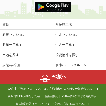
価 格
5.20万円
住 所
宮崎県宮崎市阿波岐原町火切塚
専有面積
29.47m²
間取り
1K
賃貸
月極駐車場
宮崎県宮崎市学園木花台桜１
新築マンション
中古マンション
価 格
3.80万円
新築一戸建て
中古一戸建て
住 所
宮崎県宮崎市学園木花台桜１
専有面積
26.32m²
土地を探す
投資物件を探す
間取り
1K
店舗/事業用
倉庫/トランクルーム
宮崎県宮崎市永楽町
PC版へ
価 格
8.70万円
住 所
宮崎県宮崎市永楽町
goo住宅・不動産とは
お客さまご利用端末からの情報の外部送信について
専有面積
65.92m²
間取り
2LDK
物件に関するお問合せの流れ
情報提供元
不動産情報に関する免責事項
個人情報の取り扱いについて
消費税に関する表記について
宮崎県宮崎市学園木花台桜１