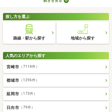
続きを見る
を選ぶときは、間取り・設備・家賃などをチェックすることがお
すすめ。複数の条件を見比べて、希望や好みにぴったりのお部屋
を見つけましょう。
探し方を選ぶ
路線・駅から探す
地域から探す
人気のエリアから探す
宮崎市
（7118件）
都城市
（1296件）
延岡市
（173件）
日向市
（79件）