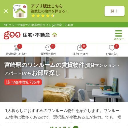
アプリ版はこちら
開く
複数社の物件を探せる！
NTTグループ運営の不動産総合サイト goo住宅・不動産
0
0
0
0
最近検索した条件
最近見た物件
保存した条件
お気に入り
宮崎県のワンルームの賃貸物件
(賃貸マンション・
お部屋探し
アパート)
から
該当物件数8,736件
1人暮らしにおすすめのワンルーム物件を紹介します。ワンルー
ム物件は数多くあるので、選択肢が複数ある点が魅力。でも、候
補が多すぎるとどれを選べばいいか迷ってしまいますよね。物件