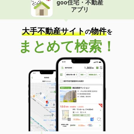
goo住宅・不動産
価 格
4.40万円
アプリ
住 所
宮崎県宮崎市大島町山田ケ窪
専有面積
22.02m²
間取り
1K
大手不動産サイト
物件
の
を
宮崎県宮崎市吉村町引土
まとめて検索！
価 格
4.50万円
住 所
宮崎県宮崎市吉村町引土
専有面積
26.08m²
間取り
1K
宮崎県宮崎市吉村町引土
価 格
4.50万円
住 所
宮崎県宮崎市吉村町引土
専有面積
26.08m²
間取り
1K
宮崎県宮崎市吉村町引土