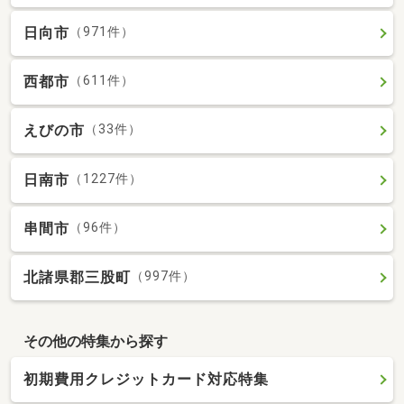
日向市
（971件）
西都市
（611件）
えびの市
（33件）
日南市
（1227件）
串間市
（96件）
北諸県郡三股町
（997件）
その他の特集から探す
初期費用クレジットカード対応特集