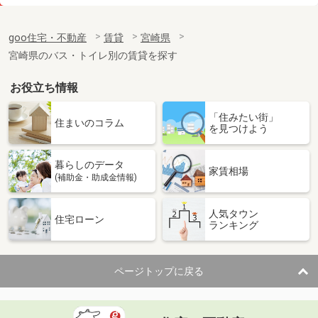
価 格
4.60万円
住 所
宮崎県宮崎市大塚町田淵ケ原
goo住宅・不動産
賃貸
宮崎県
専有面積
26.08m²
宮崎県のバス・トイレ別の賃貸を探す
間取り
1K
お役立ち情報
宮崎県延岡市日の出町１
「住みたい街」
価 格
6.70万円
住まいのコラム
を見つけよう
住 所
宮崎県延岡市日の出町１
専有面積
26.5m²
暮らしのデータ
間取り
ワンルーム
家賃相場
(補助金・助成金情報)
宮崎県宮崎市吉村町引土
人気タウン
住宅ローン
ランキング
価 格
4.50万円
住 所
宮崎県宮崎市吉村町引土
専有面積
26.08m²
ページトップに戻る
間取り
1K
宮崎県宮崎市大島町山田ケ窪