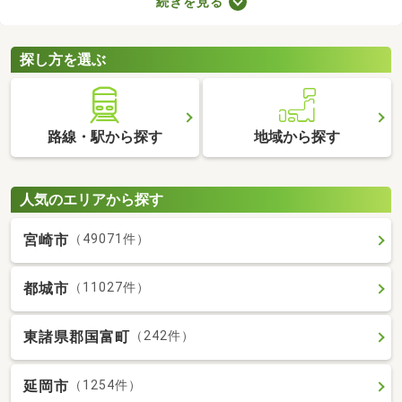
続きを見る
快適に暮らせるバス・トイレ別の物件を紹介します。バス・トイ
レ別の物件は間取りや設備がさまざまなので、理想のお部屋を探
してみてくださいね。
探し方を選ぶ
路線・駅から探す
地域から探す
人気のエリアから探す
宮崎市
（49071件）
都城市
（11027件）
東諸県郡国富町
（242件）
延岡市
（1254件）