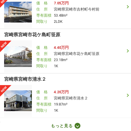
価 格
7.05万円
住 所
宮崎県宮崎市吉村町今村前
専有面積
53.48m²
間取り
2LDK
宮崎県宮崎市花ケ島町笹原
価 格
4.40万円
住 所
宮崎県宮崎市花ケ島町笹原
専有面積
23.18m²
間取り
1K
宮崎県宮崎市清水２
価 格
4.20万円
住 所
宮崎県宮崎市清水２
専有面積
19.87m²
間取り
1K
宮崎県宮崎市大塚町田淵ケ原
もっと見る