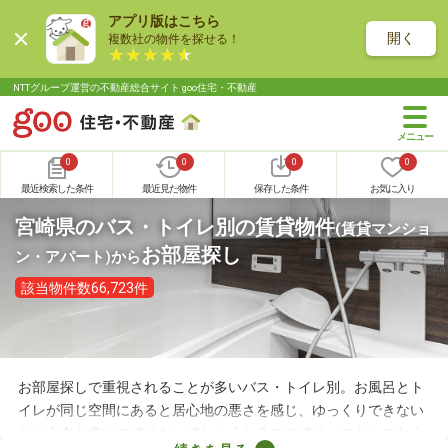
アプリ版はこちら
開く
複数社の物件を探せる！
NTTグループ運営の不動産総合サイト goo住宅・不動産
0
0
0
0
最近検索した条件
最近見た物件
保存した条件
お気に入り
宮崎県のバス・トイレ別の賃貸物件
(賃貸マンショ
お部屋探し
ン・アパート)
から
該当物件数66,723件
お部屋探しで重視されることが多いバス・トイレ別。お風呂とト
イレが同じ空間にあると居心地の悪さを感じ、ゆっくりできない
という方も多いのではないでしょうか？ここでは、ストレスなく