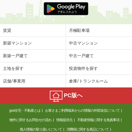
価 格
4.50万円
住 所
宮崎県宮崎市吉村町引土
専有面積
26.08m²
間取り
1K
賃貸
月極駐車場
宮崎県宮崎市吉村町引土
新築マンション
中古マンション
価 格
4.50万円
新築一戸建て
中古一戸建て
住 所
宮崎県宮崎市吉村町引土
専有面積
26.08m²
土地を探す
投資物件を探す
間取り
1K
店舗/事業用
倉庫/トランクルーム
宮崎県宮崎市大島町立野
PC版へ
価 格
4.50万円
住 所
宮崎県宮崎市大島町立野
goo住宅・不動産とは
お客さまご利用端末からの情報の外部送信について
専有面積
22.35m²
間取り
1K
物件に関するお問合せの流れ
情報提供元
不動産情報に関する免責事項
個人情報の取り扱いについて
消費税に関する表記について
宮崎県宮崎市大島町立野