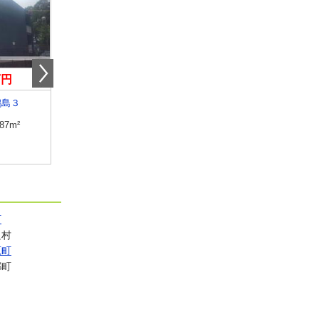
万円
4.90万円
5.40万円
鶴島３
宮崎県宮崎市下北方町塚原
宮崎県宮崎市吉村町
.87m²
専有面積
23.18m²
専有面積
50.96m²
間取り
1K
間取り
1LDK
町
良村
原町
郷町