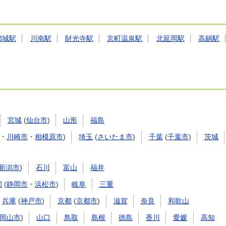
都城駅
川南駅
財光寺駅
京町温泉駅
北延岡駅
高鍋駅
宮城
(
仙台市
)
山形
福島
・
川崎市
・
相模原市
)
埼玉
(
さいたま市
)
千葉
(
千葉市
)
茨城
新潟市
)
石川
富山
福井
岡
(
静岡市
・
浜松市
)
岐阜
三重
兵庫
(
神戸市
)
京都
(
京都市
)
滋賀
奈良
和歌山
岡山市
)
山口
鳥取
島根
徳島
香川
愛媛
高知