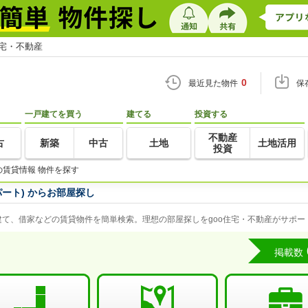
住宅・不動産
0
最近見た物件
保
一戸建てを買う
建てる
投資する
不動産
古
新築
中古
土地
土地活用
投資
の賃貸情報 物件を探す
ート) からお部屋探し
て、借家などの賃貸物件を簡単検索。理想の部屋探しをgoo住宅・不動産がサポー
掲載数