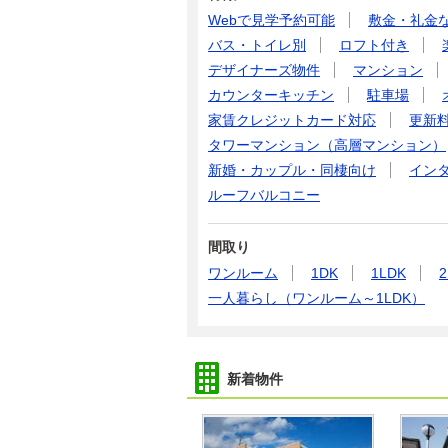
Webで見学予約可能
敷金・礼金
バス・トイレ別
ロフト付き
デザイナーズ物件
マンション
カウンターキッチン
駐車場
家賃クレジットカード対応
更新
タワーマンション（高層マンション）
新婚・カップル・同棲向け
イン
ルーフバルコニー
間取り
ワンルーム
1DK
1LDK
2
一人暮らし（ワンルーム～1LDK）
新着物件