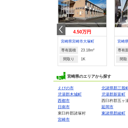
4万円
4.50万円
宮崎県宮崎市大工１
宮崎県宮崎市大塚町
宮崎
専有面積
19.87m²
専有面積
23.18m²
専有
間取り
1K
間取り
1K
間取
宮崎県のエリアから探す
えびの市
北諸県郡三股
児湯郡木城町
児湯郡新富町
西都市
西臼杵郡五ヶ
日南市
延岡市
東臼杵郡諸塚村
東諸県郡綾町
宮崎市