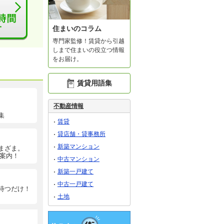
住まいのコラム
専門家監修！賃貸から引越
しまで住まいの役立つ情報
をお届け。
賃貸用語集
不動産情報
集
賃貸
貸店舗・貸事務所
新築マンション
まざま。
ご案内！
中古マンション
新築一戸建て
中古一戸建て
待つだけ！
土地