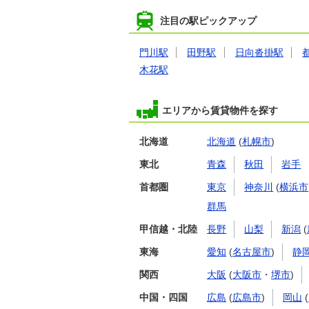
注目の駅ピックアップ
門川駅
田野駅
日向沓掛駅
木花駅
エリアから賃貸物件を探す
北海道
北海道
(
札幌市
)
東北
青森
秋田
岩手
首都圏
東京
神奈川
(
横浜市
群馬
甲信越・北陸
長野
山梨
新潟
(
東海
愛知
(
名古屋市
)
静
関西
大阪
(
大阪市
・
堺市
)
中国・四国
広島
(
広島市
)
岡山
(