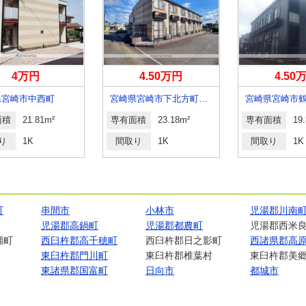
4万円
4.50万円
4.50
県宮崎市中西町
宮崎県宮崎市下北方町塚原
宮崎県宮崎市
面積
21.81m²
専有面積
23.18m²
専有面積
19
り
1K
間取り
1K
間取り
1K
町
串間市
小林市
児湯郡川南
児湯郡高鍋町
児湯郡都農町
児湯郡西米
瀬町
西臼杵郡高千穂町
西臼杵郡日之影町
西諸県郡高
東臼杵郡門川町
東臼杵郡椎葉村
東臼杵郡美
東諸県郡国富町
日向市
都城市