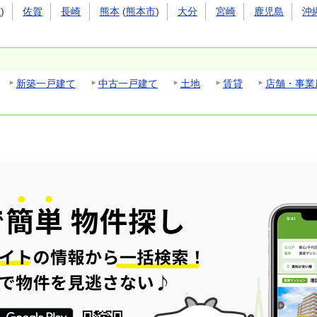
市
)
佐賀
長崎
熊本
(
熊本市
)
大分
宮崎
鹿児島
沖
新築一戸建て
中古一戸建て
土地
賃貸
店舗・事業