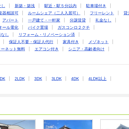
なし
新築・築浅
駅近・駅５分以内
駐車場付き
楽器相談可
ルームシェア（二人入居可）
フリーレント
貸
アパート
一戸建て・一軒家
分譲賃貸
礼金なし
オール電化
バイク置場
ガスコンロ２クチ
料なし
リフォーム・リノベーション済
保証人不要・保証人代行
家具付き
メゾネット
ターネット無料
エアコン付き
シニア・高齢者向け
DK
2LDK
3DK
3LDK
4DK
4LDK以上