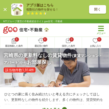
アプリ版はこちら
開く
複数社の物件を探せる！
NTTグループ運営の不動産総合サイト goo住宅・不動産
0
0
0
0
最近検索した条件
最近見た物件
保存した条件
お気に入り
宮崎県の更新料なしの賃貸物件
(賃貸マンション・
お部屋探し
アパート)
から
該当物件数1,914件
ひとつの家に長く住み続けたいと考える方にチェックしてほし
い、更新料なしの物件を紹介します。多くの物件は、賃貸契約を
更新する際に費用が発生します。更新のたびに家賃1～2カ月分を