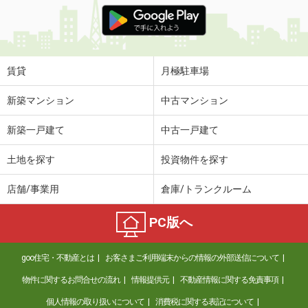
価 格
4.50万円
住 所
宮崎県宮崎市吉村町引土
専有面積
26.08m²
間取り
1K
賃貸
月極駐車場
宮崎県宮崎市吉村町引土
新築マンション
中古マンション
価 格
4.50万円
新築一戸建て
中古一戸建て
住 所
宮崎県宮崎市吉村町引土
専有面積
26.08m²
土地を探す
投資物件を探す
間取り
1K
店舗/事業用
倉庫/トランクルーム
宮崎県宮崎市大島町立野
PC版へ
価 格
4.50万円
住 所
宮崎県宮崎市大島町立野
goo住宅・不動産とは
お客さまご利用端末からの情報の外部送信について
専有面積
22.35m²
間取り
1K
物件に関するお問合せの流れ
情報提供元
不動産情報に関する免責事項
個人情報の取り扱いについて
消費税に関する表記について
宮崎県宮崎市大島町立野