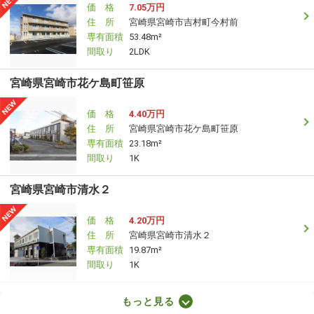
価 格
7.05万円
住 所
宮崎県宮崎市吉村町今村前
専有面積
53.48m²
間取り
2LDK
宮崎県宮崎市花ケ島町笹原
価 格
4.40万円
住 所
宮崎県宮崎市花ケ島町笹原
専有面積
23.18m²
間取り
1K
宮崎県宮崎市清水２
価 格
4.20万円
住 所
宮崎県宮崎市清水２
専有面積
19.87m²
間取り
1K
宮崎県宮崎市大塚町田淵ケ原
もっと見る