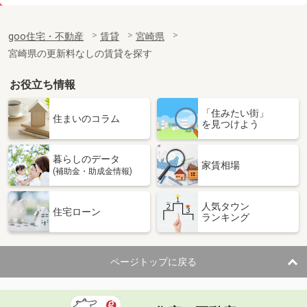
価 格
4.60万円
住 所
宮崎県宮崎市大塚町田淵ケ原
goo住宅・不動産
賃貸
宮崎県
専有面積
26.08m²
宮崎県の更新料なしの賃貸を探す
間取り
1K
お役立ち情報
宮崎県延岡市日の出町１
「住みたい街」
価 格
6.70万円
住まいのコラム
を見つけよう
住 所
宮崎県延岡市日の出町１
専有面積
26.5m²
暮らしのデータ
間取り
ワンルーム
家賃相場
(補助金・助成金情報)
宮崎県宮崎市吉村町引土
人気タウン
住宅ローン
ランキング
価 格
4.50万円
住 所
宮崎県宮崎市吉村町引土
専有面積
26.08m²
ページトップに戻る
間取り
1K
宮崎県宮崎市大島町山田ケ窪