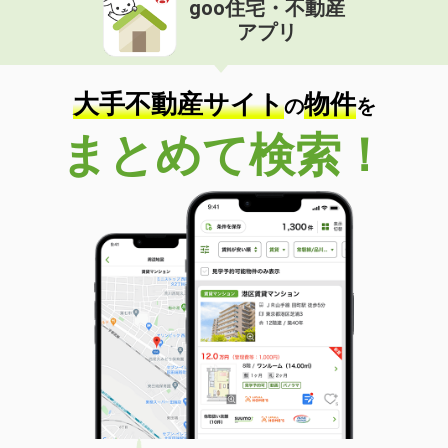
goo住宅・不動産
価 格
4.40万円
アプリ
住 所
宮崎県宮崎市大島町山田ケ窪
専有面積
22.02m²
間取り
1K
大手不動産サイト
物件
の
を
宮崎県宮崎市吉村町引土
まとめて検索！
価 格
4.50万円
住 所
宮崎県宮崎市吉村町引土
専有面積
26.08m²
間取り
1K
宮崎県宮崎市吉村町引土
価 格
4.50万円
住 所
宮崎県宮崎市吉村町引土
専有面積
26.08m²
間取り
1K
宮崎県宮崎市吉村町引土