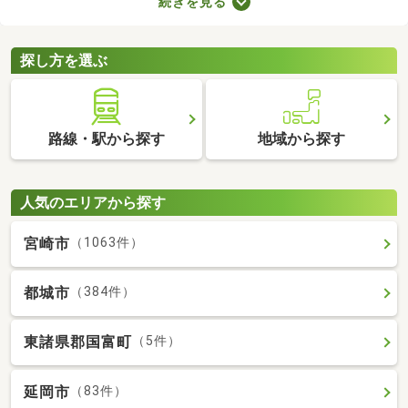
続きを見る
支払わなければならないので、支出が増える点がデメリットだと
いえるでしょう。更新料なしの物件なら支出を抑えられるため、
お気に入りのお部屋に長く住めますよ。
探し方を選ぶ
路線・駅から探す
地域から探す
人気のエリアから探す
宮崎市
（1063件）
都城市
（384件）
東諸県郡国富町
（5件）
延岡市
（83件）