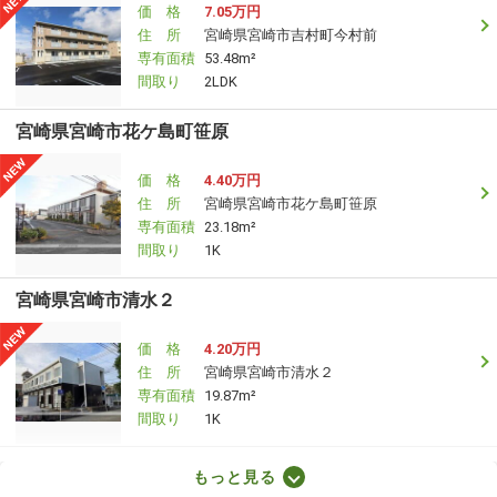
価 格
7.05万円
住 所
宮崎県宮崎市吉村町今村前
専有面積
53.48m²
間取り
2LDK
宮崎県宮崎市花ケ島町笹原
価 格
4.40万円
住 所
宮崎県宮崎市花ケ島町笹原
専有面積
23.18m²
間取り
1K
宮崎県宮崎市清水２
価 格
4.20万円
住 所
宮崎県宮崎市清水２
専有面積
19.87m²
間取り
1K
宮崎県宮崎市大塚町田淵ケ原
もっと見る