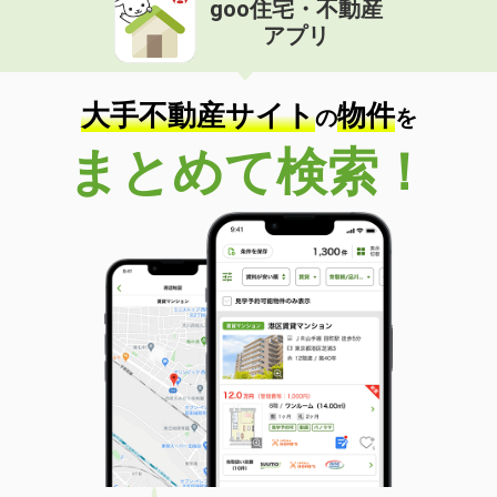
goo住宅・不動産
価 格
4.40万円
アプリ
住 所
宮崎県宮崎市大島町山田ケ窪
専有面積
22.02m²
間取り
1K
大手不動産サイト
物件
の
を
宮崎県宮崎市吉村町引土
まとめて検索！
価 格
4.50万円
住 所
宮崎県宮崎市吉村町引土
専有面積
26.08m²
間取り
1K
宮崎県宮崎市吉村町引土
価 格
4.50万円
住 所
宮崎県宮崎市吉村町引土
専有面積
26.08m²
間取り
1K
宮崎県宮崎市吉村町引土