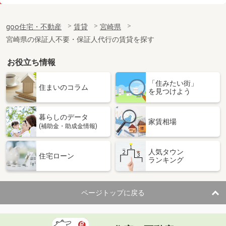
価 格
4.60万円
住 所
宮崎県宮崎市大塚町田淵ケ原
goo住宅・不動産
賃貸
宮崎県
専有面積
26.08m²
宮崎県の保証人不要・保証人代行の賃貸を探す
間取り
1K
お役立ち情報
宮崎県延岡市日の出町１
「住みたい街」
価 格
6.70万円
住まいのコラム
を見つけよう
住 所
宮崎県延岡市日の出町１
専有面積
26.5m²
暮らしのデータ
間取り
ワンルーム
家賃相場
(補助金・助成金情報)
宮崎県宮崎市吉村町引土
人気タウン
住宅ローン
ランキング
価 格
4.50万円
住 所
宮崎県宮崎市吉村町引土
専有面積
26.08m²
ページトップに戻る
間取り
1K
宮崎県宮崎市大島町山田ケ窪