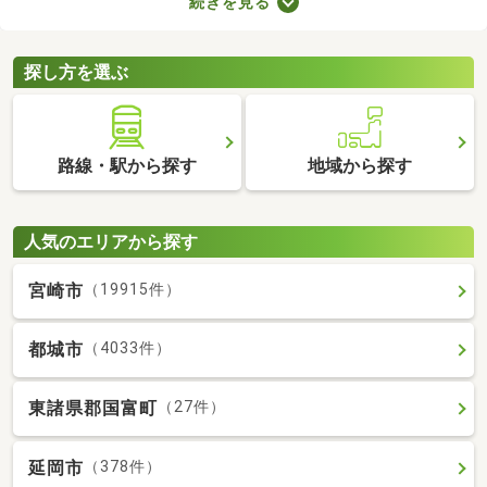
続きを見る
ビスです。保証人を用意できなくてもお部屋を借りられるので、
希望にあう物件を探せますよ。好みのお部屋を見つけて、充実し
た生活を送りましょう。
探し方を選ぶ
路線・駅から探す
地域から探す
人気のエリアから探す
宮崎市
（19915件）
都城市
（4033件）
東諸県郡国富町
（27件）
延岡市
（378件）