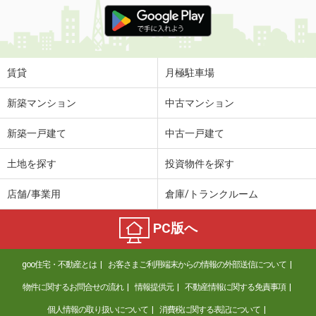
価 格
4.50万円
住 所
宮崎県宮崎市吉村町引土
専有面積
26.08m²
間取り
1K
賃貸
月極駐車場
宮崎県宮崎市吉村町引土
新築マンション
中古マンション
価 格
4.50万円
新築一戸建て
中古一戸建て
住 所
宮崎県宮崎市吉村町引土
専有面積
26.08m²
土地を探す
投資物件を探す
間取り
1K
店舗/事業用
倉庫/トランクルーム
宮崎県宮崎市大島町立野
PC版へ
価 格
4.50万円
住 所
宮崎県宮崎市大島町立野
goo住宅・不動産とは
お客さまご利用端末からの情報の外部送信について
専有面積
22.35m²
間取り
1K
物件に関するお問合せの流れ
情報提供元
不動産情報に関する免責事項
個人情報の取り扱いについて
消費税に関する表記について
宮崎県宮崎市大島町立野