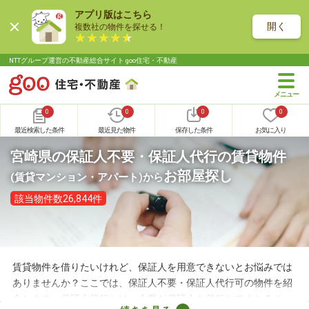
アプリ版はこちら
開く
複数社の物件を探せる！
NTTグループ運営の不動産総合サイト goo住宅・不動産
0
0
0
0
最近検索した条件
最近見た物件
保存した条件
お気に入り
宮崎県の保証人不要・保証人代行の賃貸物件
お部屋探し
(賃貸マンション・アパート)
から
該当物件数26,844件
賃貸物件を借りたいけれど、保証人を用意できないとお悩みでは
ありませんか？ここでは、保証人不要・保証人代行可の物件を紹
介します。保証人代行とは、企業が保証人を代行してくれるサー