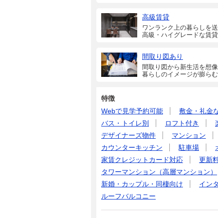
高級賃貸
ワンランク上の暮らしを送
高級・ハイグレードな賃貸
間取り図あり
間取り図から新生活を想像
暮らしのイメージが膨らむ
特徴
Webで見学予約可能
敷金・礼金
バス・トイレ別
ロフト付き
デザイナーズ物件
マンション
カウンターキッチン
駐車場
家賃クレジットカード対応
更新
タワーマンション（高層マンション）
新婚・カップル・同棲向け
イン
ルーフバルコニー