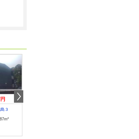
万円
4.90万円
5.40万円
鶴島３
宮崎県宮崎市下北方町塚原
宮崎県宮崎市吉村町
.87m²
専有面積
23.18m²
専有面積
50.96m²
間取り
1K
間取り
1LDK