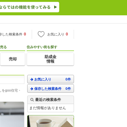
0
0
存した検索条件
お気に入り
売る
住みやすい街を探す
助成金
売却
情報
お気に入り
0件
保存した検索条件
0件
をgoo住宅・
最近の検索条件
まだ情報がありません