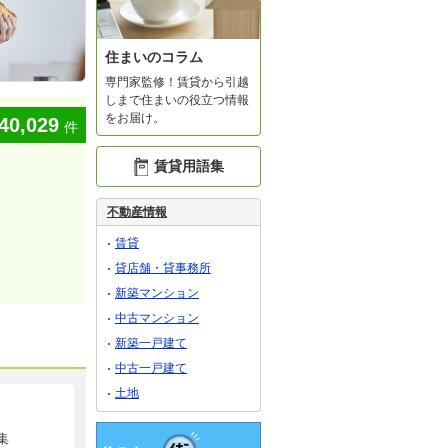
住まいのコラム
専門家監修！賃貸から引越
しまで住まいの役立つ情報
をお届け。
40,029
件
賃貸用語集
不動産情報
賃貸
貸店舗・貸事務所
新築マンション
中古マンション
新築一戸建て
中古一戸建て
土地
集