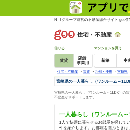
NTTグループ運営の不動産総合サイト goo
借りる
マンションを買う
店舗･
賃貸
新築
中
事業用
住宅・不動産
>
賃貸
>
九州・沖縄
>
宮崎県
宮崎県の一人暮らし（ワンルーム～1LD
宮崎県の一人暮らし（ワンルーム～1LDK）の
不動産がサポートします。
一人暮らし（ワンルーム～
1人で快適に暮らせるお部屋を探してい
件を紹介します。お部屋を選ぶときは