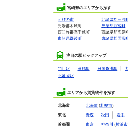
宮崎県のエリアから探す
えびの市
北諸県郡三股
児湯郡木城町
児湯郡新富町
西臼杵郡高千穂町
西諸県郡高原
東諸県郡綾町
東諸県郡国富
注目の駅ピックアップ
門川駅
田野駅
日向沓掛駅
北延岡駅
エリアから賃貸物件を探す
北海道
北海道
(
札幌市
)
東北
青森
秋田
岩手
首都圏
東京
神奈川
(
横浜市