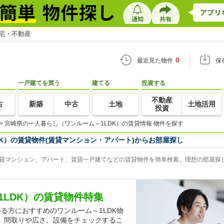
住宅・不動産
0
最近見た物件
保
一戸建てを買う
建てる
投資する
不動産
古
新築
中古
土地
土地活用
投資
>
宮崎県の一人暮らし（ワンルーム～1LDK）の賃貸情報 物件を探す
K）の賃貸物件(賃貸マンション・アパート)からお部屋探し
賃貸マンション、アパート、賃貸一戸建てなどの賃貸物件を簡単検索。理想の部屋探し
1LDK）の賃貸物件特集
る方におすすめのワンルーム～1LDK物
、間取りや広さ、設備をチェックするこ