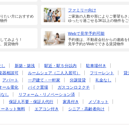
ファミリー向け
りたい方におすすめ
ご家族の人数や形によりご要望もさ
物件
ゆったり過ごせる3K以上の物件を
Webで見学予約可能
してみよう！
予約後は、不動産会社からの連絡を
、賃貸物件
見学予約がWebでできる賃貸物件
なし
新築・築浅
駅近・駅５分以内
駐車場付き
楽器相談可
ルームシェア（二人入居可）
フリーレント
貸
アパート
一戸建て・一軒家
分譲賃貸
礼金なし
オール電化
バイク置場
ガスコンロ２クチ
料なし
リフォーム・リノベーション済
保証人不要・保証人代行
家具付き
メゾネット
ターネット無料
エアコン付き
シニア・高齢者向け