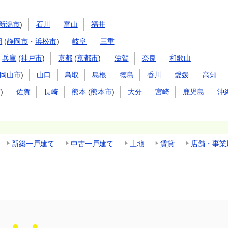
新潟市
)
石川
富山
福井
岡
(
静岡市
・
浜松市
)
岐阜
三重
兵庫
(
神戸市
)
京都
(
京都市
)
滋賀
奈良
和歌山
岡山市
)
山口
鳥取
島根
徳島
香川
愛媛
高知
市
)
佐賀
長崎
熊本
(
熊本市
)
大分
宮崎
鹿児島
沖
新築一戸建て
中古一戸建て
土地
賃貸
店舗・事業