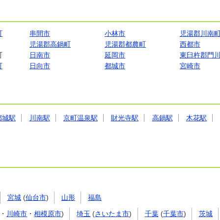
町
串間市
小林市
児湯郡川南
児湯郡高鍋町
児湯郡都農町
西都市
町
日南市
延岡市
東臼杵郡門
町
日向市
都城市
宮崎市
都城駅
川南駅
京町温泉駅
財光寺駅
高鍋駅
木花駅
宮城
(
仙台市
)
山形
福島
・
川崎市
・
相模原市
)
埼玉
(
さいたま市
)
千葉
(
千葉市
)
茨城