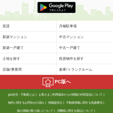
価 格
4.70万円
住 所
宮崎県宮崎市権現町
専有面積
20.28m²
間取り
1K
賃貸
月極駐車場
宮崎県宮崎市清水１丁目
新築マンション
中古マンション
価 格
4.70万円
新築一戸建て
中古一戸建て
住 所
宮崎県宮崎市清水１丁目
専有面積
19.87m²
土地を探す
投資物件を探す
間取り
1K
店舗/事業用
倉庫/トランクルーム
宮崎県宮崎市源藤町南田
PC版へ
価 格
4万円
住 所
宮崎県宮崎市源藤町南田
goo住宅・不動産とは
お客さまご利用端末からの情報の外部送信について
専有面積
20.28m²
間取り
1K
物件に関するお問合せの流れ
情報提供元
不動産情報に関する免責事項
個人情報の取り扱いについて
消費税に関する表記について
宮崎県宮崎市花ケ島町笹原