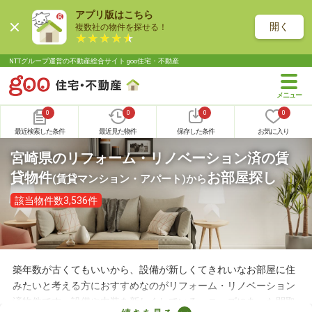
アプリ版はこちら
開く
複数社の物件を探せる！
NTTグループ運営の不動産総合サイト goo住宅・不動産
0
0
0
0
最近検索した条件
最近見た物件
保存した条件
お気に入り
宮崎県のリフォーム・リノベーション済の賃
貸物件
お部屋探し
(賃貸マンション・アパート)
から
該当物件数3,536件
築年数が古くてもいいから、設備が新しくてきれいなお部屋に住
みたいと考える方におすすめなのがリフォーム・リノベーション
済物件です。設備や内装を新しくしている・ニーズにあった間取