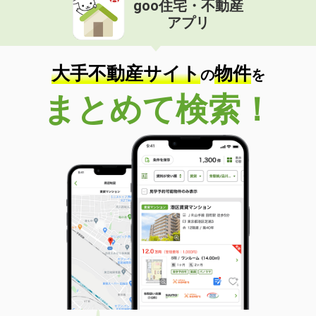
goo住宅・不動産
価 格
4.30万円
アプリ
住 所
宮崎県宮崎市中津瀬町
専有面積
19.87m²
間取り
1K
大手不動産サイト
物件
の
を
宮崎県延岡市野田３
まとめて検索！
価 格
4.70万円
住 所
宮崎県延岡市野田３
専有面積
46.49m²
間取り
2DK
宮崎県宮崎市高岡町飯田 ３丁目
価 格
5.20万円
住 所
宮崎県宮崎市高岡町飯田 ３丁目
専有面積
50.03m²
間取り
1LDK
宮崎県宮崎市権現町