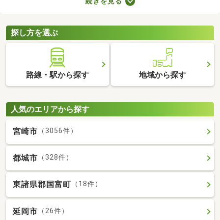
続きを見る
りに変えているなど、住みやすさが格段にアップしていることが
魅力。ここで紹介するリフォーム・リノベーション済物件を見比
べて、気になるお部屋を見つけましょう。
探し方を選ぶ
路線・駅から探す
地域から探す
人気のエリアから探す
宮崎市
（3056件）
都城市
（328件）
東諸県郡国富町
（18件）
延岡市
（26件）