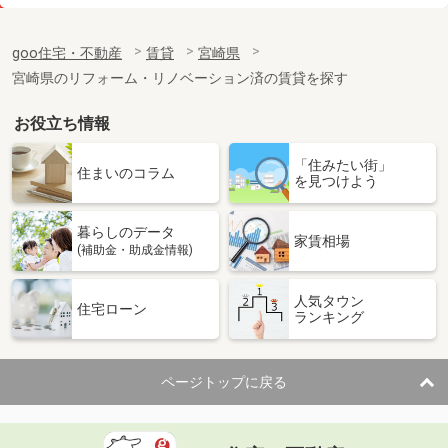
価 格
4.50万円
住 所
宮崎県宮崎市鶴島３
goo住宅・不動産
賃貸
宮崎県
専有面積
19.87m²
宮崎県のリフォーム・リノベーション済の賃貸を探す
間取り
1K
お役立ち情報
宮崎県宮崎市下北方町塚原
「住みたい街」
価 格
4.90万円
住まいのコラム
を見つけよう
住 所
宮崎県宮崎市下北方町塚原
専有面積
23.18m²
暮らしのデータ
間取り
1K
家賃相場
(補助金・助成金情報)
宮崎県宮崎市吉村町
人気タウン
住宅ローン
ランキング
価 格
5.40万円
住 所
宮崎県宮崎市吉村町
専有面積
50.96m²
ページトップに戻る
間取り
1LDK
宮崎県宮崎市中津瀬町