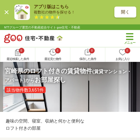
アプリ版はこちら
開く
複数社の物件を探せる！
NTTグループ運営の不動産総合サイト goo住宅・不動産
0
0
0
0
最近検索した条件
最近見た物件
保存した条件
お気に入り
宮崎県のロフト付きの賃貸物件
(賃貸マンション・
お部屋探し
アパート)
から
該当物件数3,651件
趣味の空間、寝室、収納と何かと便利な
ロフト付きの部屋