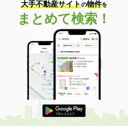
大手不動産サイト
物件
の
を
宮崎県延岡市野田３
まとめて検索！
価 格
4.70万円
住 所
宮崎県延岡市野田３
専有面積
46.49m²
間取り
2DK
宮崎県宮崎市高岡町飯田 ３丁目
価 格
5.20万円
住 所
宮崎県宮崎市高岡町飯田 ３丁目
専有面積
50.03m²
間取り
1LDK
宮崎県宮崎市権現町
価 格
4.70万円
住 所
宮崎県宮崎市権現町
専有面積
20.28m²