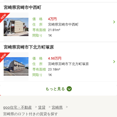
宮崎県宮崎市中西町
価 格
4万円
住 所
宮崎県宮崎市中西町
専有面積
21.81m²
間取り
1K
宮崎県宮崎市下北方町塚原
価 格
4.50万円
住 所
宮崎県宮崎市下北方町塚原
専有面積
23.18m²
間取り
1K
宮崎県宮崎市鶴島３
もっと見る
価 格
4.50万円
住 所
宮崎県宮崎市鶴島３
goo住宅・不動産
賃貸
宮崎県
専有面積
19.87m²
宮崎県のロフト付きの賃貸を探す
間取り
1K