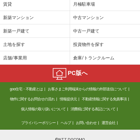
間取り
1K
賃貸
月極駐車場
宮崎県宮崎市清水１丁目
新築マンション
中古マンション
価 格
4.70万円
新築一戸建て
中古一戸建て
住 所
宮崎県宮崎市清水１丁目
専有面積
19.87m²
土地を探す
投資物件を探す
間取り
1K
店舗/事業用
倉庫/トランクルーム
宮崎県宮崎市源藤町南田
PC版へ
価 格
4万円
住 所
宮崎県宮崎市源藤町南田
goo住宅・不動産とは
お客さまご利用端末からの情報の外部送信について
専有面積
20.28m²
間取り
1K
物件に関するお問合せの流れ
情報提供元
不動産情報に関する免責事項
個人情報の取り扱いについて
消費税に関する表記について
宮崎県宮崎市花ケ島町笹原
プライバシーポリシー
ヘルプ
お問い合わせ
運営会社
価 格
4.70万円
住 所
宮崎県宮崎市花ケ島町笹原
専有面積
23.27m²
©NTT DOCOMO