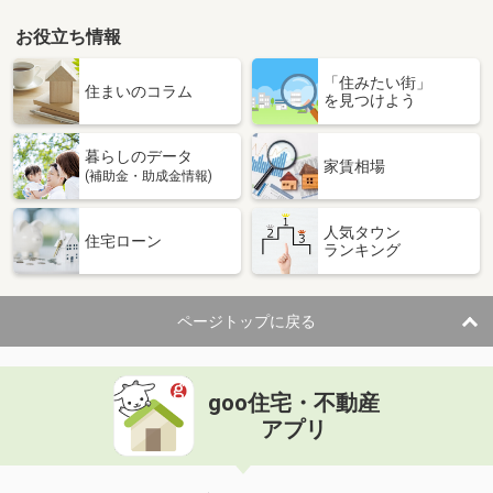
お役立ち情報
宮崎県宮崎市下北方町塚原
「住みたい街」
価 格
4.90万円
住まいのコラム
を見つけよう
住 所
宮崎県宮崎市下北方町塚原
専有面積
23.18m²
暮らしのデータ
間取り
1K
家賃相場
(補助金・助成金情報)
宮崎県宮崎市吉村町
人気タウン
住宅ローン
ランキング
価 格
5.40万円
住 所
宮崎県宮崎市吉村町
専有面積
50.96m²
ページトップに戻る
間取り
1LDK
宮崎県宮崎市中津瀬町
goo住宅・不動産
価 格
4.30万円
アプリ
住 所
宮崎県宮崎市中津瀬町
専有面積
19.87m²
間取り
1K