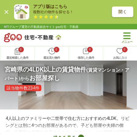
アプリ版はこちら
開く
複数社の物件を探せる！
NTTグループ運営の不動産総合サイト goo住宅・不動産
0
0
0
0
最近検索した条件
最近見た物件
保存した条件
お気に入り
宮崎県の4LDK以上の賃貸物件
(賃貸マンション・ア
お部屋探し
パート)
から
該当物件数234件
4人以上のファミリーや二世帯で住む方におすすめの4LDK。リビ
ングとは別に4つのお部屋があるので、子ども部屋や夫婦の個
室、世帯別の個室を確保できます。物件によってお部屋の配置場