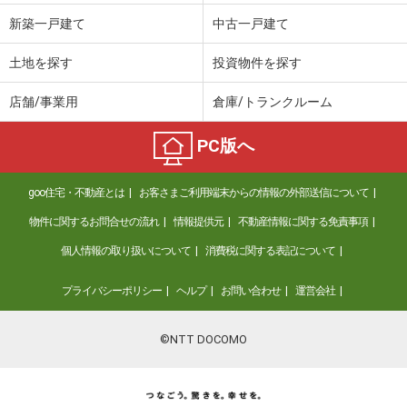
価 格
4.70万円
新築一戸建て
中古一戸建て
住 所
宮崎県宮崎市清水１丁目
専有面積
19.87m²
土地を探す
投資物件を探す
間取り
1K
店舗/事業用
倉庫/トランクルーム
宮崎県宮崎市源藤町南田
PC版へ
価 格
4万円
住 所
宮崎県宮崎市源藤町南田
goo住宅・不動産とは
お客さまご利用端末からの情報の外部送信について
専有面積
20.28m²
間取り
1K
物件に関するお問合せの流れ
情報提供元
不動産情報に関する免責事項
個人情報の取り扱いについて
消費税に関する表記について
宮崎県宮崎市花ケ島町笹原
プライバシーポリシー
ヘルプ
お問い合わせ
運営会社
価 格
4.70万円
住 所
宮崎県宮崎市花ケ島町笹原
専有面積
23.27m²
©NTT DOCOMO
間取り
1K
宮崎県宮崎市祇園４