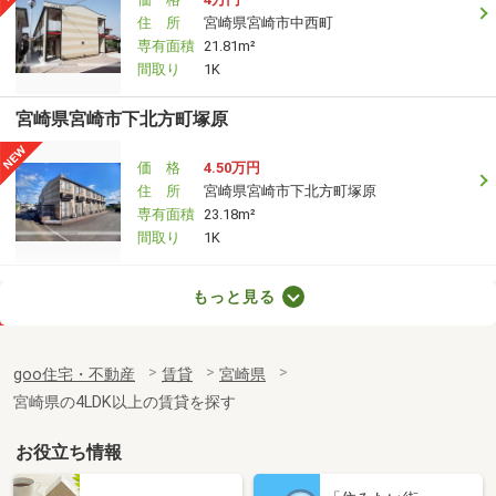
住 所
宮崎県宮崎市中西町
専有面積
21.81m²
間取り
1K
宮崎県宮崎市下北方町塚原
価 格
4.50万円
住 所
宮崎県宮崎市下北方町塚原
専有面積
23.18m²
間取り
1K
宮崎県宮崎市鶴島３
もっと見る
価 格
4.50万円
住 所
宮崎県宮崎市鶴島３
goo住宅・不動産
賃貸
宮崎県
専有面積
19.87m²
宮崎県の4LDK以上の賃貸を探す
間取り
1K
お役立ち情報
宮崎県宮崎市下北方町塚原