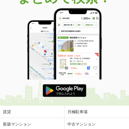
価 格
4.70万円
住 所
宮崎県延岡市野田３
専有面積
46.49m²
間取り
2DK
宮崎県宮崎市高岡町飯田 ３丁目
価 格
5.20万円
住 所
宮崎県宮崎市高岡町飯田 ３丁目
専有面積
50.03m²
間取り
1LDK
宮崎県宮崎市権現町
価 格
4.70万円
住 所
宮崎県宮崎市権現町
専有面積
20.28m²
間取り
1K
賃貸
月極駐車場
宮崎県宮崎市清水１丁目
新築マンション
中古マンション