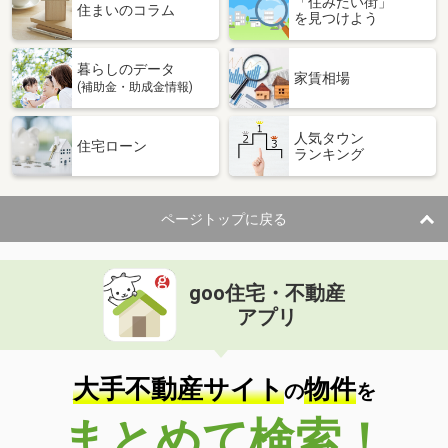
「住みたい街」
価 格
4.90万円
住まいのコラム
を見つけよう
住 所
宮崎県宮崎市下北方町塚原
専有面積
23.18m²
暮らしのデータ
間取り
1K
家賃相場
(補助金・助成金情報)
宮崎県宮崎市吉村町
人気タウン
住宅ローン
ランキング
価 格
5.40万円
住 所
宮崎県宮崎市吉村町
専有面積
50.96m²
ページトップに戻る
間取り
1LDK
宮崎県宮崎市中津瀬町
goo住宅・不動産
価 格
4.30万円
アプリ
住 所
宮崎県宮崎市中津瀬町
専有面積
19.87m²
間取り
1K
大手不動産サイト
物件
の
を
宮崎県延岡市野田３
まとめて検索！