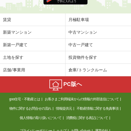
住 所
宮崎県宮崎市権現町
専有面積
20.28m²
間取り
1K
賃貸
月極駐車場
宮崎県宮崎市清水１丁目
新築マンション
中古マンション
価 格
4.70万円
新築一戸建て
中古一戸建て
住 所
宮崎県宮崎市清水１丁目
専有面積
19.87m²
土地を探す
投資物件を探す
間取り
1K
店舗/事業用
倉庫/トランクルーム
宮崎県宮崎市源藤町南田
PC版へ
価 格
4万円
住 所
宮崎県宮崎市源藤町南田
goo住宅・不動産とは
お客さまご利用端末からの情報の外部送信について
専有面積
20.28m²
間取り
1K
物件に関するお問合せの流れ
情報提供元
不動産情報に関する免責事項
個人情報の取り扱いについて
消費税に関する表記について
宮崎県宮崎市花ケ島町笹原
プライバシーポリシー
ヘルプ
お問い合わせ
運営会社