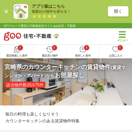
アプリ版はこちら
開く
複数社の物件を探せる！
NTTグループ運営の不動産総合サイト goo住宅・不動産
0
0
0
0
最近検索した条件
最近見た物件
保存した条件
お気に入り
宮崎県のカウンターキッチンの賃貸物件
(賃貸マ
お部屋探し
ンション・アパート)
から
該当物件数20,675件
毎日の料理も楽しくなりそう
カウンターキッチンのある賃貸物件特集