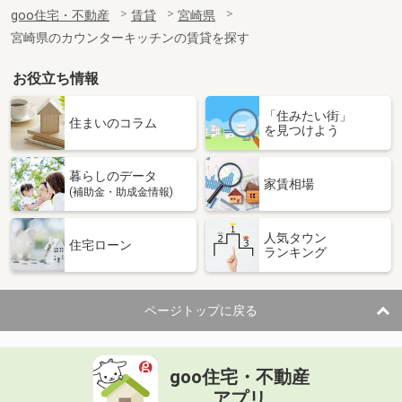
住 所
宮崎県宮崎市鶴島３
goo住宅・不動産
賃貸
宮崎県
専有面積
19.87m²
宮崎県のカウンターキッチンの賃貸を探す
間取り
1K
お役立ち情報
宮崎県宮崎市下北方町塚原
「住みたい街」
価 格
4.90万円
住まいのコラム
を見つけよう
住 所
宮崎県宮崎市下北方町塚原
専有面積
23.18m²
暮らしのデータ
間取り
1K
家賃相場
(補助金・助成金情報)
宮崎県宮崎市吉村町
人気タウン
住宅ローン
ランキング
価 格
5.40万円
住 所
宮崎県宮崎市吉村町
専有面積
50.96m²
ページトップに戻る
間取り
1LDK
宮崎県宮崎市中津瀬町
goo住宅・不動産
価 格
4.30万円
アプリ