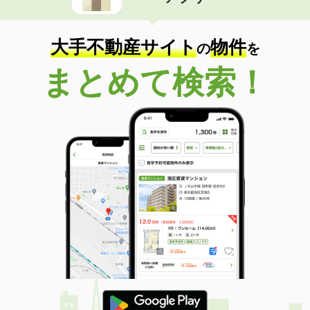
住 所
宮崎県宮崎市中津瀬町
専有面積
19.87m²
間取り
1K
大手不動産サイト
物件
の
を
宮崎県延岡市野田３
まとめて検索！
価 格
4.70万円
住 所
宮崎県延岡市野田３
専有面積
46.49m²
間取り
2DK
宮崎県宮崎市高岡町飯田 ３丁目
価 格
5.20万円
住 所
宮崎県宮崎市高岡町飯田 ３丁目
専有面積
50.03m²
間取り
1LDK
宮崎県宮崎市権現町
価 格
4.70万円