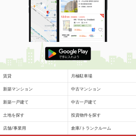
価 格
5.50万円
住 所
宮崎県宮崎市大字恒久
専有面積
45.07m²
間取り
1LDK
宮崎県宮崎市佐土原町下田島
価 格
5.10万円
住 所
宮崎県宮崎市佐土原町下田島
専有面積
45.06m²
間取り
2DK
賃貸
月極駐車場
宮崎県宮崎市霧島２
新築マンション
中古マンション
価 格
7万円
新築一戸建て
中古一戸建て
住 所
宮崎県宮崎市霧島２
専有面積
72m²
土地を探す
投資物件を探す
間取り
3SLDK
店舗/事業用
倉庫/トランクルーム
宮崎県都城市一万城町