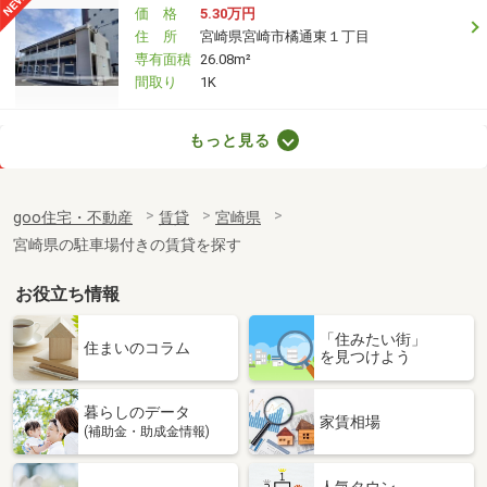
価 格
5.30万円
住 所
宮崎県宮崎市橘通東１丁目
専有面積
26.08m²
間取り
1K
宮崎県都城市高城町穂満坊
もっと見る
価 格
6.60万円
住 所
宮崎県都城市高城町穂満坊
goo住宅・不動産
賃貸
宮崎県
専有面積
58.57m²
宮崎県の駐車場付きの賃貸を探す
間取り
2LDK
お役立ち情報
宮崎県都城市年見町
「住みたい街」
価 格
5.20万円
住まいのコラム
を見つけよう
住 所
宮崎県都城市年見町
専有面積
41m²
暮らしのデータ
間取り
1LDK
家賃相場
(補助金・助成金情報)
宮崎県都城市上長飯町
人気タウン