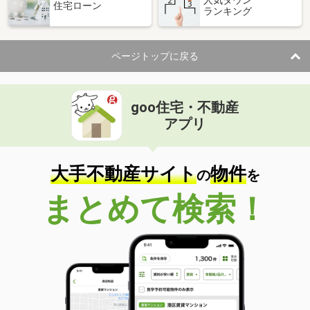
住宅ローン
ランキング
価 格
4万円
住 所
宮崎県都城市上長飯町
専有面積
51.67m²
ページトップに戻る
間取り
2LDK
宮崎県宮崎市大字赤江
goo住宅・不動産
価 格
3.70万円
アプリ
住 所
宮崎県宮崎市大字赤江
専有面積
46.06m²
間取り
2DK
大手不動産サイト
物件
の
を
宮崎県宮崎市恒久５
まとめて検索！
価 格
6.25万円
住 所
宮崎県宮崎市恒久５
専有面積
58.21m²
間取り
2LDK
宮崎県宮崎市大字恒久