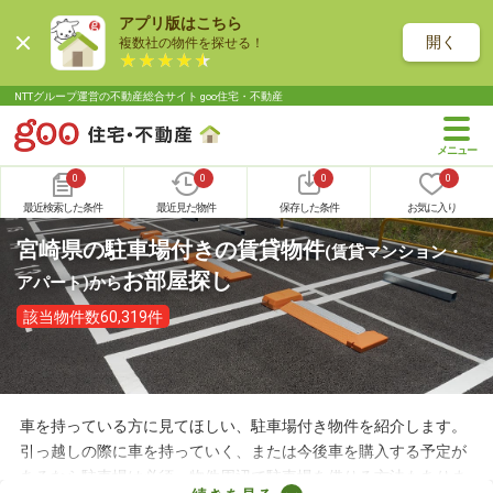
アプリ版はこちら
開く
複数社の物件を探せる！
NTTグループ運営の不動産総合サイト goo住宅・不動産
0
0
0
0
最近検索した条件
最近見た物件
保存した条件
お気に入り
宮崎県の駐車場付きの賃貸物件
(賃貸マンション・
お部屋探し
アパート)
から
該当物件数60,319件
車を持っている方に見てほしい、駐車場付き物件を紹介します。
引っ越しの際に車を持っていく、または今後車を購入する予定が
あるなら駐車場は必須。物件周辺で駐車場を借りる方法もありま