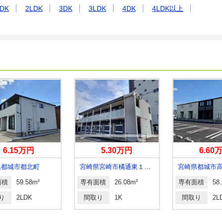
DK
2LDK
3DK
3LDK
4DK
4LDK以上
6.15万円
5.30万円
6.60
県都城市都北町
宮崎県宮崎市橘通東１丁目
面積
59.58m²
専有面積
26.08m²
専有面積
58
り
2LDK
間取り
1K
間取り
2L