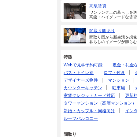
高級賃貸
ワンランク上の暮らしを送
高級・ハイグレードな賃貸
間取り図あり
間取り図から新生活を想像
暮らしのイメージが膨らむ
特徴
Webで見学予約可能
敷金・礼金
バス・トイレ別
ロフト付き
デザイナーズ物件
マンション
カウンターキッチン
駐車場
家賃クレジットカード対応
更新
タワーマンション（高層マンション）
新婚・カップル・同棲向け
イン
ルーフバルコニー
間取り