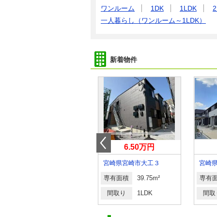
ワンルーム
1DK
1LDK
2
一人暮らし（ワンルーム～1LDK）
新着物件
4.40万円
6.50万円
宮崎県宮崎市吉村町西中
宮崎県宮崎市大工３
宮崎
専有面積
32.94m²
専有面積
39.75m²
専有
間取り
1K
間取り
1LDK
間取