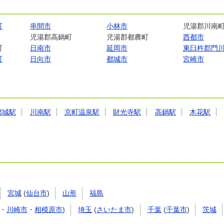
町
串間市
小林市
児湯郡川南
児湯郡高鍋町
児湯郡都農町
西都市
町
日南市
延岡市
東臼杵郡門
町
日向市
都城市
宮崎市
都城駅
川南駅
京町温泉駅
財光寺駅
高鍋駅
木花駅
宮城
(
仙台市
)
山形
福島
・
川崎市
・
相模原市
)
埼玉
(
さいたま市
)
千葉
(
千葉市
)
茨城