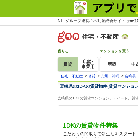
NTTグループ運営の不動産総合サイト goo
借りる
マンションを買う
店舗･
賃貸
新築
中
事業用
住宅・不動産
>
賃貸
>
九州・沖縄
>
宮崎県
宮崎県の1DKの賃貸物件(賃貸マンショ
宮崎県の1DKの賃貸マンション、アパート、賃
1DKの賃貸物件特集
こだわりの間取りで新生活をスタート