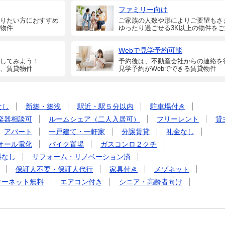
ファミリー向け
りたい方におすすめ
ご家族の人数や形によりご要望もさ
物件
ゆったり過ごせる3K以上の物件を
Webで見学予約可能
してみよう！
予約後は、不動産会社からの連絡を
、賃貸物件
見学予約がWebでできる賃貸物件
なし
新築・築浅
駅近・駅５分以内
駐車場付き
楽器相談可
ルームシェア（二人入居可）
フリーレント
貸
アパート
一戸建て・一軒家
分譲賃貸
礼金なし
オール電化
バイク置場
ガスコンロ２クチ
料なし
リフォーム・リノベーション済
保証人不要・保証人代行
家具付き
メゾネット
ターネット無料
エアコン付き
シニア・高齢者向け