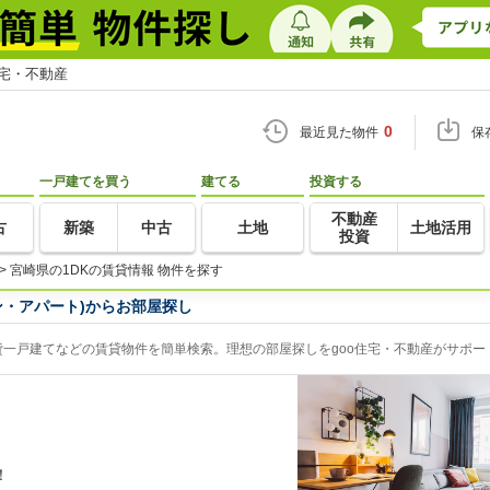
住宅・不動産
0
最近見た物件
保
一戸建てを買う
建てる
投資する
不動産
古
新築
中古
土地
土地活用
投資
>
宮崎県の1DKの賃貸情報 物件を探す
ン・アパート)からお部屋探し
貸一戸建てなどの賃貸物件を簡単検索。理想の部屋探しをgoo住宅・不動産がサポー
！