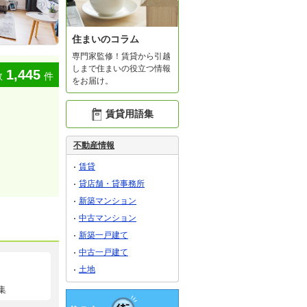
住まいのコラム
専門家監修！賃貸から引越
しまで住まいの役立つ情報
1,445
数
件
をお届け。
賃貸用語集
不動産情報
賃貸
貸店舗・貸事務所
新築マンション
中古マンション
新築一戸建て
中古一戸建て
土地
集