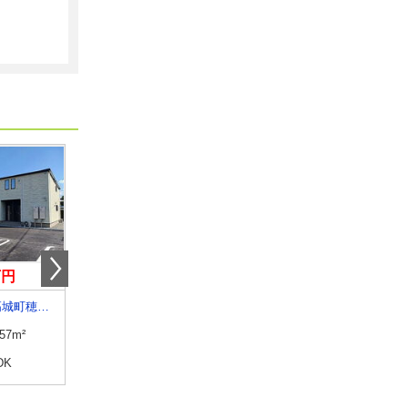
万円
5.20万円
4万円
宮崎県都城市高城町穂満坊
宮崎県都城市年見町
宮崎県都城市上長飯町
.57m²
専有面積
41m²
専有面積
51.67m²
DK
間取り
1LDK
間取り
2LDK