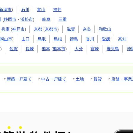
新潟市
)
石川
富山
福井
岡
(
静岡市
・
浜松市
)
岐阜
三重
兵庫
(
神戸市
)
京都
(
京都市
)
滋賀
奈良
和歌山
岡山市
)
山口
鳥取
島根
徳島
香川
愛媛
高知
市
)
佐賀
長崎
熊本
(
熊本市
)
大分
宮崎
鹿児島
沖
新築一戸建て
中古一戸建て
土地
賃貸
店舗・事業