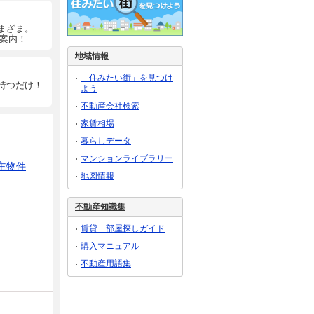
まざま。
ご案内！
地域情報
「住みたい街」を見つけ
待つだけ！
よう
不動産会社検索
家賃相場
暮らしデータ
マンションライブラリー
主物件
地図情報
不動産知識集
賃貸 部屋探しガイド
購入マニュアル
不動産用語集