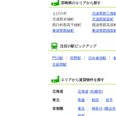
宮崎県のエリアから探す
えびの市
北諸県郡三股
児湯郡木城町
児湯郡新富町
西臼杵郡高千穂町
西諸県郡高原
東諸県郡綾町
東諸県郡国富
注目の駅ピックアップ
門川駅
田野駅
日向沓掛駅
北延岡駅
エリアから賃貸物件を探す
北海道
北海道
(
札幌市
)
東北
青森
秋田
岩手
首都圏
東京
神奈川
(
横浜市
群馬