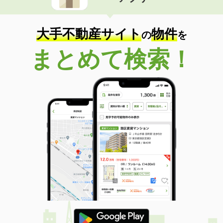
住 所
兵庫県明石市魚住町西岡
専有面積
25.67m²
間取り
ワンルーム
大手不動産サイト
物件
の
を
兵庫県三木市志染町東自由が丘１丁目
まとめて検索！
価 格
6万円
住 所
兵庫県三木市志染町東自由が丘１丁目
専有面積
22.77m²
間取り
ワンルーム
兵庫県明石市朝霧町３丁目
価 格
5.80万円
住 所
兵庫県明石市朝霧町３丁目
専有面積
20.28m²
間取り
1K
兵庫県尼崎市稲葉荘１丁目
価 格
4.30万円