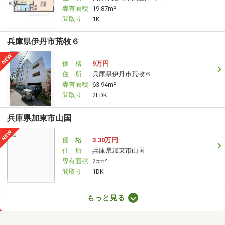
専有面積
19.87m²
間取り
1K
兵庫県伊丹市荒牧６
価 格
9万円
住 所
兵庫県伊丹市荒牧６
専有面積
63.94m²
間取り
2LDK
兵庫県加東市山国
価 格
3.30万円
住 所
兵庫県加東市山国
専有面積
25m²
間取り
1DK
兵庫県高砂市伊保崎１丁目
もっと見る
価 格
3.50万円