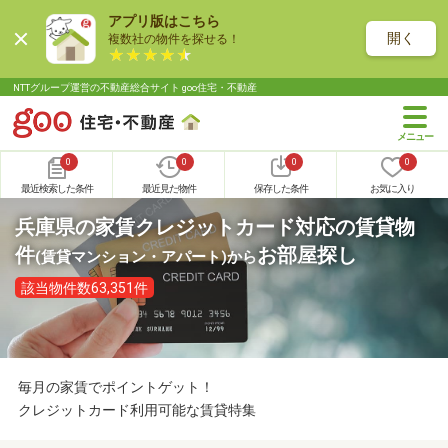
アプリ版はこちら
開く
複数社の物件を探せる！
NTTグループ運営の不動産総合サイト goo住宅・不動産
0
0
0
0
最近検索した条件
最近見た物件
保存した条件
お気に入り
兵庫県の家賃クレジットカード対応の賃貸物
件
お部屋探し
(賃貸マンション・アパート)
から
該当物件数63,351件
毎月の家賃でポイントゲット！
クレジットカード利用可能な賃貸特集