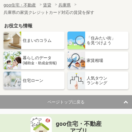
住 所
兵庫県高砂市伊保崎１丁目
goo住宅・不動産
賃貸
兵庫県
専有面積
22.35m²
兵庫県の家賃クレジットカード対応の賃貸を探す
間取り
1K
お役立ち情報
兵庫県明石市西明石町５丁目
「住みたい街」
価 格
4万円
住まいのコラム
を見つけよう
住 所
兵庫県明石市西明石町５丁目
専有面積
24.51m²
暮らしのデータ
間取り
1DK
家賃相場
(補助金・助成金情報)
兵庫県明石市大久保町西島
人気タウン
住宅ローン
ランキング
価 格
6.40万円
住 所
兵庫県明石市大久保町西島
専有面積
45.09m²
ページトップに戻る
間取り
2DK
兵庫県明石市魚住町西岡
goo住宅・不動産
価 格
4.85万円
アプリ