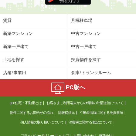
住 所
兵庫県尼崎市稲葉荘１丁目
専有面積
20.28m²
間取り
1K
賃貸
月極駐車場
兵庫県神戸市灘区将軍通２丁目
新築マンション
中古マンション
価 格
6.80万円
新築一戸建て
中古一戸建て
住 所
兵庫県神戸市灘区将軍通２丁目
専有面積
44m²
土地を探す
投資物件を探す
間取り
1LDK
店舗/事業用
倉庫/トランクルーム
兵庫県伊丹市荻野３
PC版へ
価 格
8.70万円
住 所
兵庫県伊丹市荻野３
goo住宅・不動産とは
お客さまご利用端末からの情報の外部送信について
専有面積
65.7m²
間取り
3LDK
物件に関するお問合せの流れ
情報提供元
不動産情報に関する免責事項
個人情報の取り扱いについて
消費税に関する表記について
兵庫県伊丹市北本町２
プライバシーポリシー
ヘルプ
お問い合わせ
運営会社