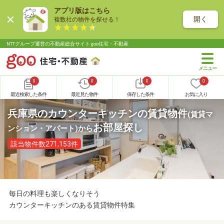
アプリ版はこちら
開く
複数社の物件を探せる！
NTTグループ運営の不動産総合サイト goo住宅・不動産
0
0
0
0
最近検索した条件
最近見た物件
保存した条件
お気に入り
兵庫県のカウンターキッチンの賃貸物件
(賃貸マ
お部屋探し
ンション・アパート)
から
該当物件数271,153件
毎日の料理も楽しくなりそう
カウンターキッチンのある賃貸物件特集