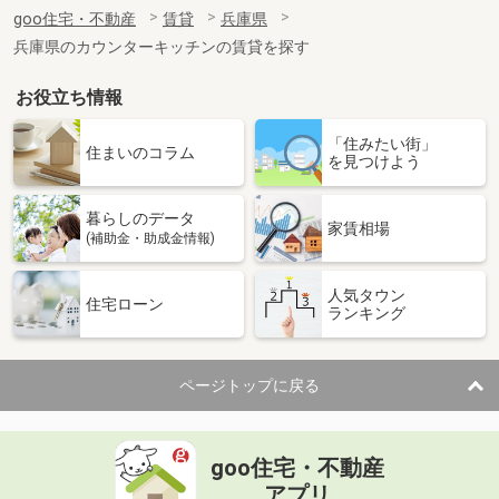
住 所
兵庫県高砂市伊保崎１丁目
goo住宅・不動産
賃貸
兵庫県
専有面積
22.35m²
兵庫県のカウンターキッチンの賃貸を探す
間取り
1K
お役立ち情報
兵庫県明石市西明石町５丁目
「住みたい街」
価 格
4万円
住まいのコラム
を見つけよう
住 所
兵庫県明石市西明石町５丁目
専有面積
24.51m²
暮らしのデータ
間取り
1DK
家賃相場
(補助金・助成金情報)
兵庫県明石市大久保町西島
人気タウン
住宅ローン
ランキング
価 格
6.40万円
住 所
兵庫県明石市大久保町西島
専有面積
45.09m²
ページトップに戻る
間取り
2DK
兵庫県明石市魚住町西岡
goo住宅・不動産
価 格
4.85万円
アプリ