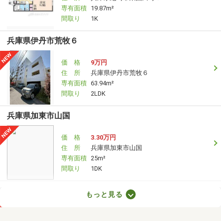
専有面積
19.87m²
間取り
1K
兵庫県伊丹市荒牧６
価 格
9万円
住 所
兵庫県伊丹市荒牧６
専有面積
63.94m²
間取り
2LDK
兵庫県加東市山国
価 格
3.30万円
住 所
兵庫県加東市山国
専有面積
25m²
間取り
1DK
兵庫県高砂市伊保崎１丁目
もっと見る
価 格
3.50万円