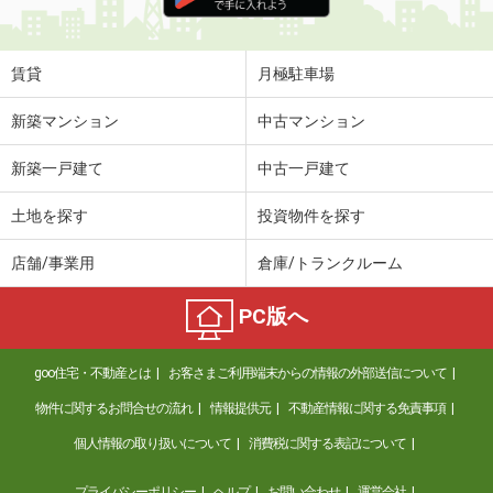
住 所
兵庫県尼崎市稲葉荘１丁目
専有面積
20.28m²
間取り
1K
賃貸
月極駐車場
兵庫県神戸市灘区将軍通２丁目
新築マンション
中古マンション
価 格
6.80万円
新築一戸建て
中古一戸建て
住 所
兵庫県神戸市灘区将軍通２丁目
専有面積
44m²
土地を探す
投資物件を探す
間取り
1LDK
店舗/事業用
倉庫/トランクルーム
兵庫県伊丹市荻野３
PC版へ
価 格
8.70万円
住 所
兵庫県伊丹市荻野３
goo住宅・不動産とは
お客さまご利用端末からの情報の外部送信について
専有面積
65.7m²
間取り
3LDK
物件に関するお問合せの流れ
情報提供元
不動産情報に関する免責事項
個人情報の取り扱いについて
消費税に関する表記について
兵庫県伊丹市北本町２
プライバシーポリシー
ヘルプ
お問い合わせ
運営会社