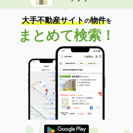
住 所
兵庫県明石市魚住町西岡
専有面積
25.67m²
間取り
ワンルーム
大手不動産サイト
物件
の
を
兵庫県三木市志染町東自由が丘１丁目
まとめて検索！
価 格
6万円
住 所
兵庫県三木市志染町東自由が丘１丁目
専有面積
22.77m²
間取り
ワンルーム
兵庫県明石市朝霧町３丁目
価 格
5.80万円
住 所
兵庫県明石市朝霧町３丁目
専有面積
20.28m²
間取り
1K
兵庫県尼崎市稲葉荘１丁目
価 格
4.30万円