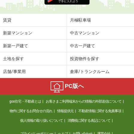
住 所
兵庫県姫路市飾磨区玉地
専有面積
27.27m²
間取り
1K
賃貸
月極駐車場
兵庫県姫路市広畑区則直
新築マンション
中古マンション
価 格
5.20万円
新築一戸建て
中古一戸建て
住 所
兵庫県姫路市広畑区則直
専有面積
41.98m²
土地を探す
投資物件を探す
間取り
1LDK
店舗/事業用
倉庫/トランクルーム
兵庫県たつの市龍野町中村
PC版へ
価 格
6.20万円
住 所
兵庫県たつの市龍野町中村
goo住宅・不動産とは
お客さまご利用端末からの情報の外部送信について
専有面積
68.75m²
間取り
3LDK
物件に関するお問合せの流れ
情報提供元
不動産情報に関する免責事項
個人情報の取り扱いについて
消費税に関する表記について
兵庫県西脇市和田町
プライバシーポリシー
ヘルプ
お問い合わせ
運営会社