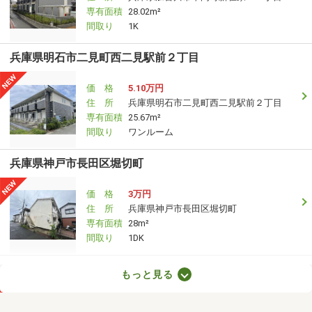
専有面積
28.02m²
間取り
1K
兵庫県明石市二見町西二見駅前２丁目
価 格
5.10万円
住 所
兵庫県明石市二見町西二見駅前２丁目
専有面積
25.67m²
間取り
ワンルーム
兵庫県神戸市長田区堀切町
価 格
3万円
住 所
兵庫県神戸市長田区堀切町
専有面積
28m²
間取り
1DK
兵庫県尼崎市南武庫之荘８丁目
もっと見る
価 格
14万円