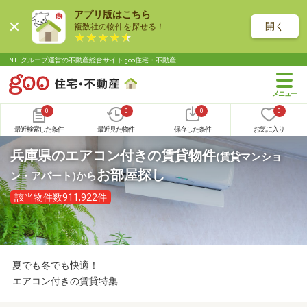
アプリ版はこちら
開く
複数社の物件を探せる！
NTTグループ運営の不動産総合サイト goo住宅・不動産
0
0
0
0
最近検索した条件
最近見た物件
保存した条件
お気に入り
兵庫県のエアコン付きの賃貸物件
(賃貸マンショ
お部屋探し
ン・アパート)
から
該当物件数911,922件
夏でも冬でも快適！
エアコン付きの賃貸特集