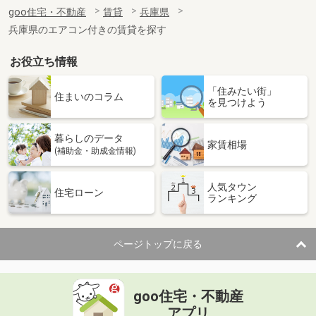
住 所
兵庫県尼崎市南武庫之荘８丁目
goo住宅・不動産
賃貸
兵庫県
専有面積
81.19m²
兵庫県のエアコン付きの賃貸を探す
間取り
3LDK
お役立ち情報
兵庫県西宮市甲子園五番町
「住みたい街」
価 格
11万円
住まいのコラム
を見つけよう
住 所
兵庫県西宮市甲子園五番町
専有面積
51m²
暮らしのデータ
間取り
2LDK
家賃相場
(補助金・助成金情報)
兵庫県姫路市飾磨区構５
人気タウン
住宅ローン
ランキング
価 格
6.10万円
住 所
兵庫県姫路市飾磨区構５
専有面積
43.21m²
ページトップに戻る
間取り
1LDK
兵庫県姫路市阿保
goo住宅・不動産
価 格
6.85万円
アプリ