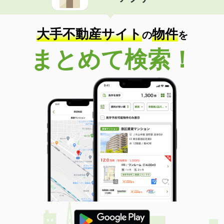
住 所
兵庫県姫路市阿保
専有面積
58.04m²
間取り
2LDK
大手不動産サイト
物件
の
を
兵庫県姫路市久保町
まとめて検索！
価 格
6.20万円
住 所
兵庫県姫路市久保町
専有面積
64m²
間取り
3DK
兵庫県姫路市勝原区宮田
価 格
4万円
住 所
兵庫県姫路市勝原区宮田
専有面積
44.78m²
間取り
2DK
兵庫県姫路市飾磨区玉地
価 格
5.20万円