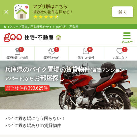
アプリ版はこちら
開く
複数社の物件を探せる！
NTTグループ運営の不動産総合サイト goo住宅・不動産
0
0
0
0
最近検索した条件
最近見た物件
保存した条件
お気に入り
兵庫県のバイク置場の賃貸物件
(賃貸マンション・
お部屋探し
アパート)
から
該当物件数393,625件
バイク置き場にもう困らない！
バイク置き場ありの賃貸物件