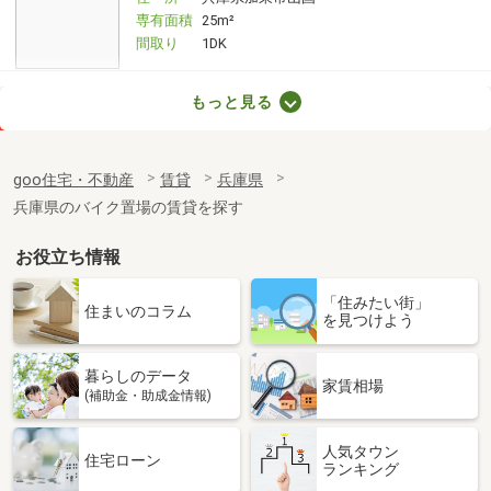
専有面積
25m²
間取り
1DK
兵庫県高砂市伊保崎１丁目
もっと見る
価 格
3.50万円
住 所
兵庫県高砂市伊保崎１丁目
goo住宅・不動産
賃貸
兵庫県
専有面積
22.35m²
兵庫県のバイク置場の賃貸を探す
間取り
1K
お役立ち情報
兵庫県明石市西明石町５丁目
「住みたい街」
価 格
4万円
住まいのコラム
を見つけよう
住 所
兵庫県明石市西明石町５丁目
専有面積
24.51m²
暮らしのデータ
間取り
1DK
家賃相場
(補助金・助成金情報)
兵庫県明石市大久保町西島
人気タウン
住宅ローン
ランキング
価 格
6.40万円