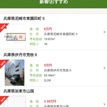
新着!おすすめ
兵庫県尼崎市東園田町５
価 格
5万円
住 所
兵庫県尼崎市東園田町５
専有面積
19.87m²
間取り
1K
兵庫県伊丹市荒牧６
価 格
9万円
住 所
兵庫県伊丹市荒牧６
専有面積
63.94m²
間取り
2LDK
兵庫県加東市山国
価 格
3.30万円
住 所
兵庫県加東市山国