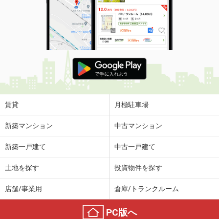
住 所
兵庫県明石市朝霧町３丁目
専有面積
20.28m²
間取り
1K
兵庫県尼崎市稲葉荘１丁目
価 格
4.30万円
住 所
兵庫県尼崎市稲葉荘１丁目
専有面積
20.28m²
間取り
1K
賃貸
月極駐車場
兵庫県神戸市灘区将軍通２丁目
新築マンション
中古マンション
価 格
6.80万円
新築一戸建て
中古一戸建て
住 所
兵庫県神戸市灘区将軍通２丁目
専有面積
44m²
土地を探す
投資物件を探す
間取り
1LDK
店舗/事業用
倉庫/トランクルーム
兵庫県伊丹市荻野３
PC版へ
価 格
8.70万円