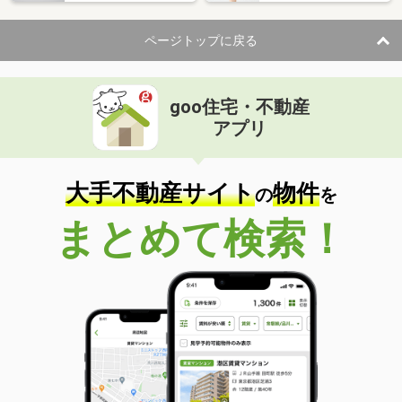
住 所
兵庫県明石市大久保町西島
専有面積
45.09m²
ページトップに戻る
間取り
2DK
兵庫県明石市魚住町西岡
goo住宅・不動産
価 格
4.85万円
アプリ
住 所
兵庫県明石市魚住町西岡
専有面積
25.67m²
間取り
ワンルーム
大手不動産サイト
物件
の
を
兵庫県三木市志染町東自由が丘１丁目
まとめて検索！
価 格
6万円
住 所
兵庫県三木市志染町東自由が丘１丁目
専有面積
22.77m²
間取り
ワンルーム
兵庫県明石市朝霧町３丁目
価 格
5.80万円