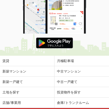
兵庫県姫路市北条
価 格
8.70万円
住 所
兵庫県姫路市北条
専有面積
44.11m²
間取り
1LDK
兵庫県神戸市西区中野１丁目
価 格
2.90万円
住 所
兵庫県神戸市西区中野１丁目
専有面積
19.5m²
賃貸
月極駐車場
間取り
1K
新築マンション
中古マンション
兵庫県尼崎市今福２丁目
新築一戸建て
中古一戸建て
価 格
8万円
住 所
兵庫県尼崎市今福２丁目
土地を探す
投資物件を探す
専有面積
40.13m²
間取り
1LDK
店舗/事業用
倉庫/トランクルーム