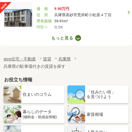
価 格
9.90万円
住 所
兵庫県高砂市荒井町小松原４丁目
専有面積
59.91m²
間取り
2LDK
もっと見る
兵庫県姫路市辻井７丁目
価 格
8.55万円
goo住宅・不動産
賃貸
兵庫県
住 所
兵庫県姫路市辻井７丁目
専有面積
56.08m²
兵庫県の駐車場付きの賃貸を探す
間取り
2LDK
お役立ち情報
兵庫県神戸市中央区磯辺通４丁目
「住みたい街」
住まいのコラム
を見つけよう
価 格
6.65万円
住 所
兵庫県神戸市中央区磯辺通４丁目
専有面積
22m²
暮らしのデータ
家賃相場
間取り
1K
(補助金・助成金情報)
兵庫県神戸市東灘区魚崎中町２丁目
人気タウン