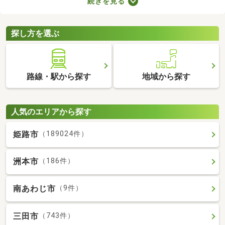
続きを見る
すが、月々の費用が割高になる恐れもあります。駐車場の費用を
抑えるだけでなく、車への移動も楽に行える駐車場付き物件から
気になるお部屋を探してみましょう。
探し方を選ぶ
路線・駅から探す
地域から探す
人気のエリアから探す
姫路市
（189024件）
洲本市
（186件）
南あわじ市
（9件）
三田市
（743件）