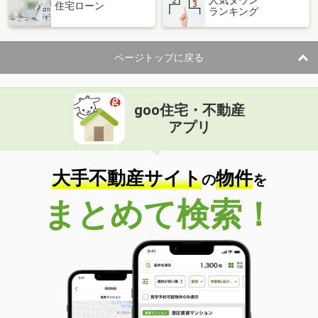
住宅ローン
ランキング
価 格
48万円
住 所
兵庫県神戸市東灘区魚崎中町２丁目
専有面積
135.68m²
ページトップに戻る
間取り
ワンルーム
兵庫県高砂市米田町古新
goo住宅・不動産
アプリ
価 格
7.40万円
住 所
兵庫県高砂市米田町古新
専有面積
44.7m²
大手不動産サイト
物件
の
を
間取り
1LDK
まとめて検索！
兵庫県姫路市飾磨区山崎
価 格
9.20万円
住 所
兵庫県姫路市飾磨区山崎
専有面積
66.9m²
間取り
2LDK