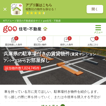
アプリ版はこちら
開く
複数社の物件を探せる！
NTTグループ運営の不動産総合サイト goo住宅・不動産
0
0
0
0
最近検索した条件
最近見た物件
保存した条件
お気に入り
兵庫県の駐車場付きの賃貸物件
(賃貸マンション・
お部屋探し
アパート)
から
該当物件数1,024,745件
車を持っている方に見てほしい、駐車場付き物件を紹介します。
引っ越しの際に車を持っていく、または今後車を購入する予定が
あるなら駐車場は必須。物件周辺で駐車場を借りる方法もありま