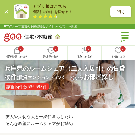
アプリ版はこちら
開く
複数社の物件を探せる！
NTTグループ運営の不動産総合サイト goo住宅・不動産
0
0
0
0
最近検索した条件
最近見た物件
保存した条件
お気に入り
兵庫県のルームシェア（二人入居可）の賃貸
物件
お部屋探し
(賃貸マンション・アパート)
から
該当物件数536,598件
友人や大切な人と一緒に暮らしたい！
そんな希望にルームシェアがお勧め