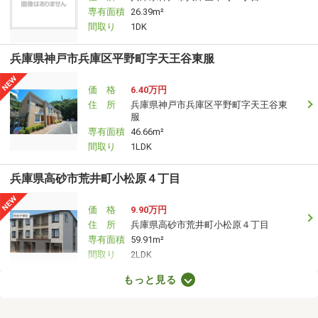
専有面積
26.39m²
間取り
1DK
兵庫県神戸市兵庫区平野町字天王谷東服
価 格
6.40万円
住 所
兵庫県神戸市兵庫区平野町字天王谷東
服
専有面積
46.66m²
間取り
1LDK
兵庫県高砂市荒井町小松原４丁目
価 格
9.90万円
住 所
兵庫県高砂市荒井町小松原４丁目
専有面積
59.91m²
間取り
2LDK
もっと見る
兵庫県姫路市辻井７丁目
価 格
8.55万円