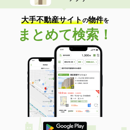
価 格
7.40万円
住 所
兵庫県高砂市米田町古新
専有面積
44.7m²
大手不動産サイト
物件
の
を
間取り
1LDK
まとめて検索！
兵庫県姫路市飾磨区山崎
価 格
9.20万円
住 所
兵庫県姫路市飾磨区山崎
専有面積
66.9m²
間取り
2LDK
兵庫県姫路市北条
価 格
8.70万円
住 所
兵庫県姫路市北条
専有面積
44.11m²
間取り
1LDK
兵庫県神戸市西区中野１丁目