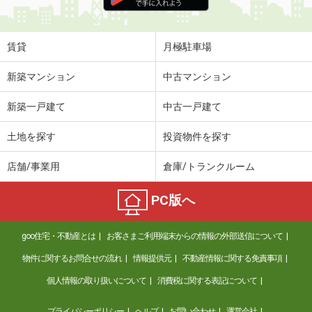
価 格
2.90万円
住 所
兵庫県神戸市西区中野１丁目
専有面積
19.5m²
賃貸
月極駐車場
間取り
1K
新築マンション
中古マンション
兵庫県尼崎市今福２丁目
新築一戸建て
中古一戸建て
価 格
8万円
住 所
兵庫県尼崎市今福２丁目
土地を探す
投資物件を探す
専有面積
40.13m²
間取り
1LDK
店舗/事業用
倉庫/トランクルーム
兵庫県神戸市中央区元町通７丁目
PC版へ
価 格
5.20万円
住 所
兵庫県神戸市中央区元町通７丁目
goo住宅・不動産とは
お客さまご利用端末からの情報の外部送信について
専有面積
27.39m²
物件に関するお問合せの流れ
情報提供元
不動産情報に関する免責事項
間取り
1K
個人情報の取り扱いについて
消費税に関する表記について
兵庫県姫路市飾磨区今在家北３丁目
プライバシーポリシー
ヘルプ
お問い合わせ
運営会社