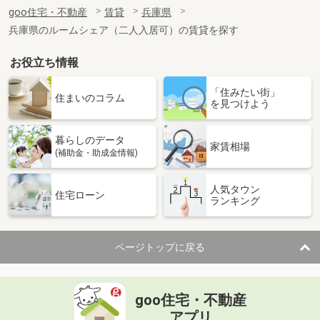
goo住宅・不動産
賃貸
兵庫県
住 所
兵庫県姫路市辻井７丁目
専有面積
56.08m²
兵庫県のルームシェア（二人入居可）の賃貸を探す
間取り
2LDK
お役立ち情報
兵庫県神戸市中央区磯辺通４丁目
「住みたい街」
住まいのコラム
を見つけよう
価 格
6.65万円
住 所
兵庫県神戸市中央区磯辺通４丁目
専有面積
22m²
暮らしのデータ
家賃相場
間取り
1K
(補助金・助成金情報)
兵庫県神戸市東灘区魚崎中町２丁目
人気タウン
住宅ローン
ランキング
価 格
48万円
住 所
兵庫県神戸市東灘区魚崎中町２丁目
専有面積
135.68m²
ページトップに戻る
間取り
ワンルーム
兵庫県高砂市米田町古新
goo住宅・不動産
アプリ