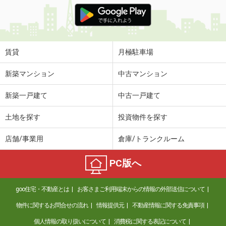
価 格
10.50万円
住 所
兵庫県姫路市飾磨区阿成渡場
専有面積
89.81m²
間取り
3LDK
賃貸
月極駐車場
兵庫県尼崎市次屋１
新築マンション
中古マンション
価 格
7.10万円
新築一戸建て
中古一戸建て
住 所
兵庫県尼崎市次屋１
専有面積
20.28m²
土地を探す
投資物件を探す
間取り
1K
店舗/事業用
倉庫/トランクルーム
兵庫県神戸市東灘区岡本１丁目
PC版へ
価 格
49万円
住 所
兵庫県神戸市東灘区岡本１丁目
goo住宅・不動産とは
お客さまご利用端末からの情報の外部送信について
専有面積
118.67m²
間取り
3LDK
物件に関するお問合せの流れ
情報提供元
不動産情報に関する免責事項
個人情報の取り扱いについて
消費税に関する表記について
兵庫県伊丹市荒牧１丁目