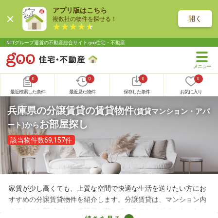
アプリ版はこちら
開く
複数社の物件を探せる！
NTTグループ運営の不動産総合サイト goo住宅・不動産
0
0
0
0
最近検索した条件
最近見た物件
保存した条件
お気に入り
兵庫県の分譲賃貸の賃貸物件
(賃貸マンション・アパ
お部屋探し
ート)
から
該当物件数69,157件
家賃が少し高くても、上質な空間で快適な生活を送りたい方にお
すすめの分譲賃貸物件を紹介します。分譲賃貸は、マンション内
のほかのお部屋に比べて設備が整っていることがポイント。なか