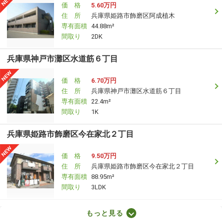
価 格
5.60万円
住 所
兵庫県姫路市飾磨区阿成植木
専有面積
44.88m²
間取り
2DK
兵庫県神戸市灘区水道筋６丁目
価 格
6.70万円
住 所
兵庫県神戸市灘区水道筋６丁目
専有面積
22.4m²
間取り
1K
兵庫県姫路市飾磨区今在家北２丁目
価 格
9.50万円
住 所
兵庫県姫路市飾磨区今在家北２丁目
専有面積
88.95m²
間取り
3LDK
兵庫県尼崎市大庄中通１丁目
もっと見る