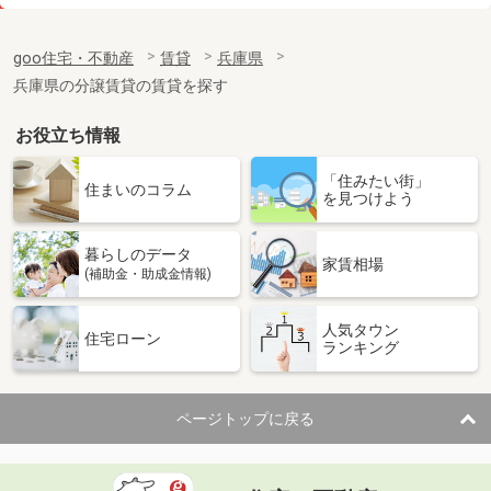
価 格
5.80万円
住 所
兵庫県尼崎市大庄中通１丁目
goo住宅・不動産
賃貸
兵庫県
専有面積
27.78m²
兵庫県の分譲賃貸の賃貸を探す
間取り
ワンルーム
お役立ち情報
兵庫県神戸市灘区天城通１丁目
「住みたい街」
価 格
6.30万円
住まいのコラム
を見つけよう
住 所
兵庫県神戸市灘区天城通１丁目
専有面積
27.28m²
暮らしのデータ
間取り
ワンルーム
家賃相場
(補助金・助成金情報)
兵庫県姫路市飾磨区阿成植木
人気タウン
住宅ローン
ランキング
価 格
8万円
住 所
兵庫県姫路市飾磨区阿成植木
専有面積
58.3m²
ページトップに戻る
間取り
2LDK
兵庫県神戸市東灘区深江南町１丁目