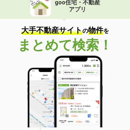
goo住宅・不動産
価 格
9.50万円
アプリ
住 所
兵庫県神戸市東灘区深江南町１丁目
専有面積
54.88m²
間取り
2LDK
大手不動産サイト
物件
の
を
兵庫県加古川市平岡町土山
まとめて検索！
価 格
6.90万円
住 所
兵庫県加古川市平岡町土山
専有面積
42.35m²
間取り
1LDK
兵庫県尼崎市次屋１
価 格
7.10万円
住 所
兵庫県尼崎市次屋１
専有面積
20.28m²
間取り
1K
兵庫県姫路市飾磨区阿成渡場