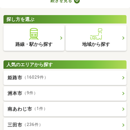
続きを見る
を選ぶときは、間取り・設備・家賃などをチェックすることがお
すすめ。複数の条件を見比べて、希望や好みにぴったりのお部屋
を見つけましょう。
探し方を選ぶ
路線・駅から探す
地域から探す
人気のエリアから探す
姫路市
（16029件）
洲本市
（9件）
南あわじ市
（1件）
三田市
（236件）