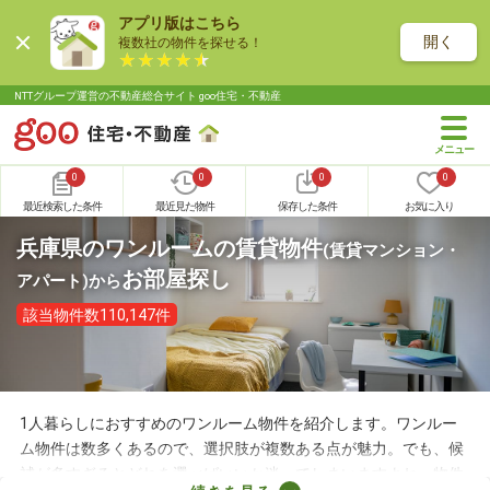
アプリ版はこちら
開く
複数社の物件を探せる！
NTTグループ運営の不動産総合サイト goo住宅・不動産
0
0
0
0
最近検索した条件
最近見た物件
保存した条件
お気に入り
兵庫県のワンルームの賃貸物件
(賃貸マンション・
お部屋探し
アパート)
から
該当物件数110,147件
1人暮らしにおすすめのワンルーム物件を紹介します。ワンルー
ム物件は数多くあるので、選択肢が複数ある点が魅力。でも、候
補が多すぎるとどれを選べばいいか迷ってしまいますよね。物件