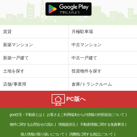
兵庫県神戸市西区中野１丁目
価 格
2.90万円
住 所
兵庫県神戸市西区中野１丁目
専有面積
19.5m²
賃貸
月極駐車場
間取り
1K
新築マンション
中古マンション
兵庫県尼崎市今福２丁目
新築一戸建て
中古一戸建て
価 格
8万円
住 所
兵庫県尼崎市今福２丁目
土地を探す
投資物件を探す
専有面積
40.13m²
間取り
1LDK
店舗/事業用
倉庫/トランクルーム
兵庫県神戸市中央区元町通７丁目
PC版へ
価 格
5.20万円
住 所
兵庫県神戸市中央区元町通７丁目
goo住宅・不動産とは
お客さまご利用端末からの情報の外部送信について
専有面積
27.39m²
物件に関するお問合せの流れ
情報提供元
不動産情報に関する免責事項
間取り
1K
個人情報の取り扱いについて
消費税に関する表記について