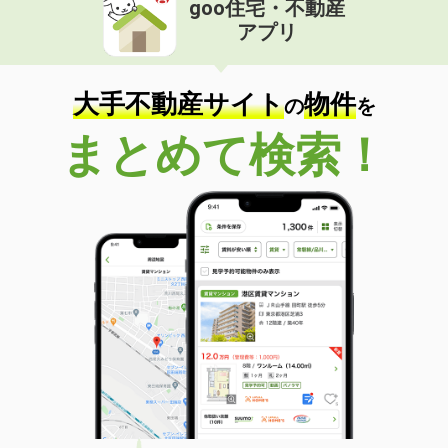
goo住宅・不動産
アプリ
価 格
7.40万円
住 所
兵庫県高砂市米田町古新
専有面積
44.7m²
大手不動産サイト
物件
の
を
間取り
1LDK
まとめて検索！
兵庫県姫路市飾磨区山崎
価 格
9.20万円
住 所
兵庫県姫路市飾磨区山崎
専有面積
66.9m²
間取り
2LDK
兵庫県姫路市北条
価 格
8.70万円
住 所
兵庫県姫路市北条
専有面積
44.11m²
間取り
1LDK