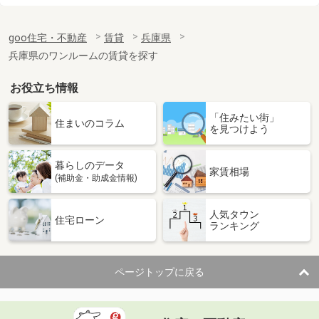
価 格
8.55万円
goo住宅・不動産
賃貸
兵庫県
住 所
兵庫県姫路市辻井７丁目
専有面積
56.08m²
兵庫県のワンルームの賃貸を探す
間取り
2LDK
お役立ち情報
兵庫県神戸市中央区磯辺通４丁目
「住みたい街」
住まいのコラム
を見つけよう
価 格
6.65万円
住 所
兵庫県神戸市中央区磯辺通４丁目
専有面積
22m²
暮らしのデータ
家賃相場
間取り
1K
(補助金・助成金情報)
兵庫県神戸市東灘区魚崎中町２丁目
人気タウン
住宅ローン
ランキング
価 格
48万円
住 所
兵庫県神戸市東灘区魚崎中町２丁目
専有面積
135.68m²
ページトップに戻る
間取り
ワンルーム
兵庫県高砂市米田町古新