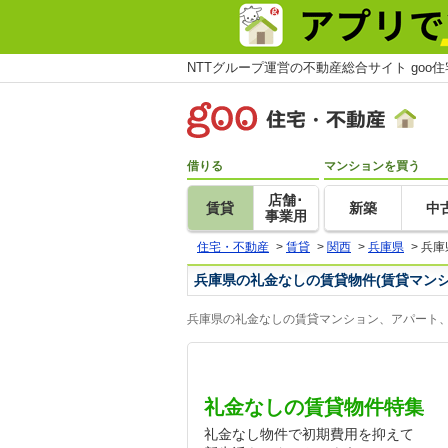
NTTグループ運営の不動産総合サイト goo
借りる
マンションを買う
店舗･
賃貸
新築
中
事業用
住宅・不動産
>
賃貸
>
関西
>
兵庫県
>
兵庫
兵庫県の礼金なしの賃貸物件(賃貸マン
兵庫県の礼金なしの賃貸マンション、アパート、
礼金なしの賃貸物件特集
礼金なし物件で初期費用を抑えて