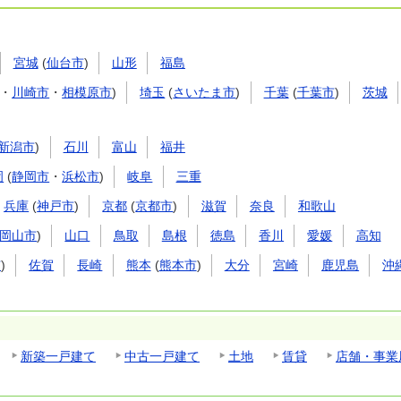
宮城
(
仙台市
)
山形
福島
・
川崎市
・
相模原市
)
埼玉
(
さいたま市
)
千葉
(
千葉市
)
茨城
新潟市
)
石川
富山
福井
岡
(
静岡市
・
浜松市
)
岐阜
三重
兵庫
(
神戸市
)
京都
(
京都市
)
滋賀
奈良
和歌山
岡山市
)
山口
鳥取
島根
徳島
香川
愛媛
高知
市
)
佐賀
長崎
熊本
(
熊本市
)
大分
宮崎
鹿児島
沖
新築一戸建て
中古一戸建て
土地
賃貸
店舗・事業