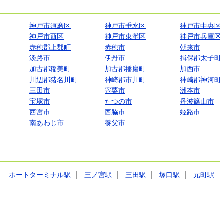
神戸市須磨区
神戸市垂水区
神戸市中央
神戸市西区
神戸市東灘区
神戸市兵庫
赤穂郡上郡町
赤穂市
朝来市
淡路市
伊丹市
揖保郡太子
加古郡稲美町
加古郡播磨町
加西市
川辺郡猪名川町
神崎郡市川町
神崎郡神河
三田市
宍粟市
洲本市
宝塚市
たつの市
丹波篠山市
西宮市
西脇市
姫路市
南あわじ市
養父市
ポートターミナル駅
三ノ宮駅
三田駅
塚口駅
元町駅