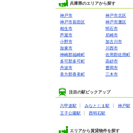
兵庫県のエリアから探す
神戸市
神戸市北区
神戸市長田区
神戸市灘区
相生市
明石市
芦屋市
尼崎市
小野市
加古川市
加東市
川西市
神崎郡福崎町
佐用郡佐用町
多可郡多可町
高砂市
丹波市
豊岡市
美方郡香美町
三木市
注目の駅ピックアップ
六甲道駅
みなとじま駅
神戸駅
王子公園駅
西明石駅
エリアから賃貸物件を探す