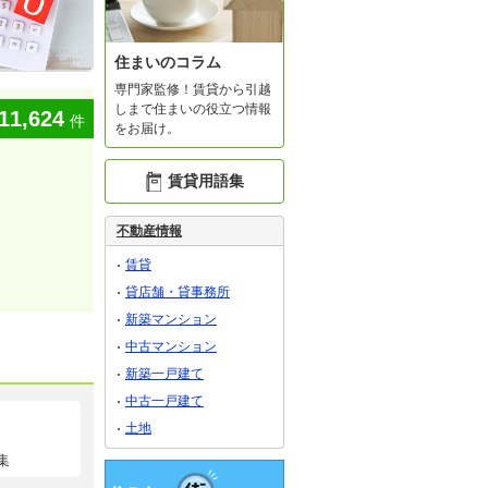
住まいのコラム
専門家監修！賃貸から引越
しまで住まいの役立つ情報
11,624
件
をお届け。
賃貸用語集
不動産情報
賃貸
貸店舗・貸事務所
新築マンション
中古マンション
新築一戸建て
中古一戸建て
土地
集