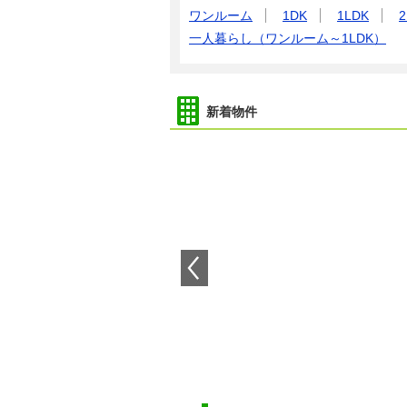
ワンルーム
1DK
1LDK
2
一人暮らし（ワンルーム～1LDK）
新着物件
5万円
兵庫県尼崎市東園田町５
兵庫
専有面積
19.87m²
専有
間取り
1K
間取