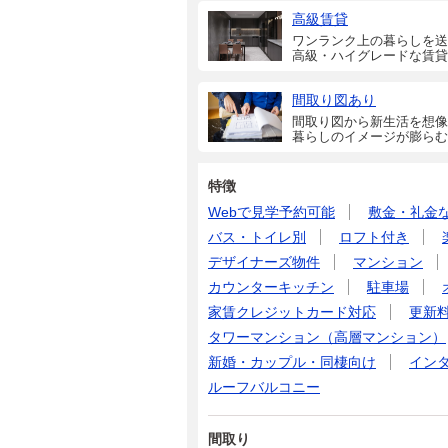
高級賃貸
ワンランク上の暮らしを送
高級・ハイグレードな賃貸
間取り図あり
間取り図から新生活を想像
暮らしのイメージが膨らむ
特徴
Webで見学予約可能
敷金・礼金
バス・トイレ別
ロフト付き
デザイナーズ物件
マンション
カウンターキッチン
駐車場
家賃クレジットカード対応
更新
タワーマンション（高層マンション）
新婚・カップル・同棲向け
イン
ルーフバルコニー
間取り