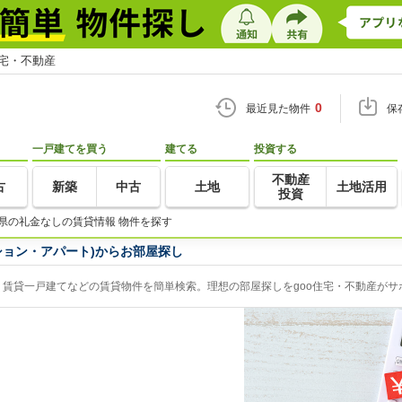
住宅・不動産
0
最近見た物件
保
一戸建てを買う
建てる
投資する
不動産
古
新築
中古
土地
土地活用
投資
県の礼金なしの賃貸情報 物件を探す
ション・アパート)からお部屋探し
賃貸一戸建てなどの賃貸物件を簡単検索。理想の部屋探しをgoo住宅・不動産がサ