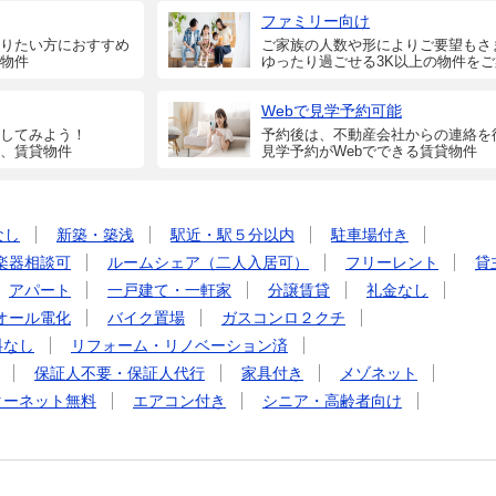
ファミリー向け
りたい方におすすめ
ご家族の人数や形によりご要望もさ
物件
ゆったり過ごせる3K以上の物件を
Webで見学予約可能
してみよう！
予約後は、不動産会社からの連絡を
、賃貸物件
見学予約がWebでできる賃貸物件
なし
新築・築浅
駅近・駅５分以内
駐車場付き
楽器相談可
ルームシェア（二人入居可）
フリーレント
貸
アパート
一戸建て・一軒家
分譲賃貸
礼金なし
オール電化
バイク置場
ガスコンロ２クチ
料なし
リフォーム・リノベーション済
保証人不要・保証人代行
家具付き
メゾネット
ターネット無料
エアコン付き
シニア・高齢者向け