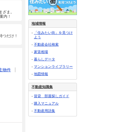
まざま。
ご案内！
地域情報
「住みたい街」を見つけ
待つだけ！
よう
不動産会社検索
家賃相場
暮らしデータ
マンションライブラリー
主物件
地図情報
不動産知識集
賃貸 部屋探しガイド
購入マニュアル
不動産用語集