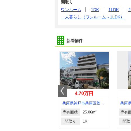
間取り
ワンルーム
1DK
1LDK
2
一人暮らし（ワンルーム～1LDK）
新着物件
6.50万円
4.70万円
兵庫県神戸市東灘区深江南町４丁目
兵庫県神戸市兵庫区笠松通６
専有面積
26.6m²
専有面積
25.06m²
専有
間取り
1K
間取り
1K
間取