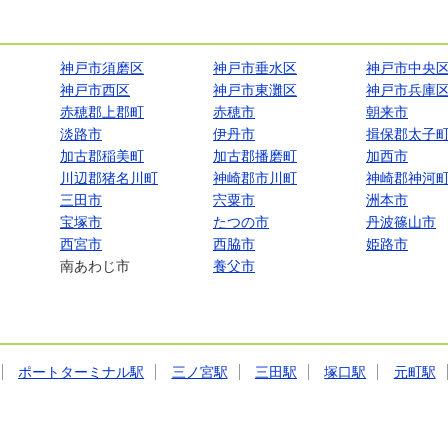
神戸市須磨区
神戸市垂水区
神戸市中央
神戸市西区
神戸市東灘区
神戸市兵庫
赤穂郡上郡町
赤穂市
朝来市
淡路市
伊丹市
揖保郡太子
加古郡稲美町
加古郡播磨町
加西市
川辺郡猪名川町
神崎郡市川町
神崎郡神河
三田市
宍粟市
洲本市
宝塚市
たつの市
丹波篠山市
西宮市
西脇市
姫路市
南あわじ市
養父市
ポートターミナル駅
三ノ宮駅
三田駅
塚口駅
元町駅