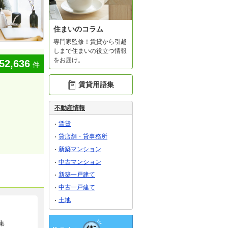
住まいのコラム
専門家監修！賃貸から引越
しまで住まいの役立つ情報
をお届け。
52,636
件
賃貸用語集
不動産情報
賃貸
貸店舗・貸事務所
新築マンション
中古マンション
新築一戸建て
中古一戸建て
土地
集