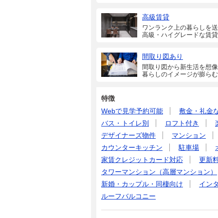
高級賃貸
ワンランク上の暮らしを送
高級・ハイグレードな賃貸
間取り図あり
間取り図から新生活を想像
暮らしのイメージが膨らむ
特徴
Webで見学予約可能
敷金・礼金
バス・トイレ別
ロフト付き
デザイナーズ物件
マンション
カウンターキッチン
駐車場
家賃クレジットカード対応
更新
タワーマンション（高層マンション）
新婚・カップル・同棲向け
イン
ルーフバルコニー