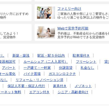
ファミリー向け
りたい方におすすめ
ご家族の人数や形によりご要望もさ
物件
ゆったり過ごせる3K以上の物件を
Webで見学予約可能
してみよう！
予約後は、不動産会社からの連絡を
、賃貸物件
見学予約がWebでできる賃貸物件
なし
新築・築浅
駅近・駅５分以内
駐車場付き
楽器相談可
ルームシェア（二人入居可）
フリーレント
貸
アパート
一戸建て・一軒家
分譲賃貸
礼金なし
オール電化
バイク置場
ガスコンロ２クチ
料なし
リフォーム・リノベーション済
保証人不要・保証人代行
家具付き
メゾネット
ターネット無料
エアコン付き
シニア・高齢者向け