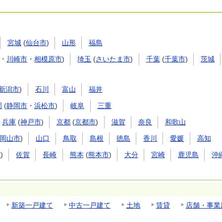
宮城
(
仙台市
)
山形
福島
・
川崎市
・
相模原市
)
埼玉
(
さいたま市
)
千葉
(
千葉市
)
茨城
新潟市
)
石川
富山
福井
岡
(
静岡市
・
浜松市
)
岐阜
三重
兵庫
(
神戸市
)
京都
(
京都市
)
滋賀
奈良
和歌山
岡山市
)
山口
鳥取
島根
徳島
香川
愛媛
高知
市
)
佐賀
長崎
熊本
(
熊本市
)
大分
宮崎
鹿児島
沖
新築一戸建て
中古一戸建て
土地
賃貸
店舗・事業