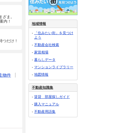
まざま。
ご案内！
地域情報
「住みたい街」を見つけ
よう
待つだけ！
不動産会社検索
家賃相場
暮らしデータ
マンションライブラリー
地図情報
主物件
不動産知識集
賃貸 部屋探しガイド
購入マニュアル
不動産用語集