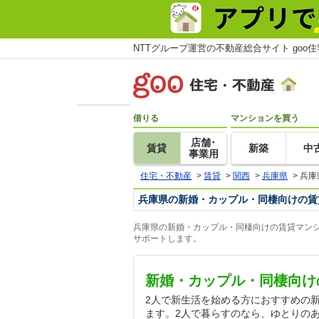
NTTグループ運営の不動産総合サイト goo
借りる
マンションを買う
店舗･
賃貸
新築
中
事業用
住宅・不動産
>
賃貸
>
関西
>
兵庫県
>
兵庫
兵庫県の新婚・カップル・同棲向けの賃
兵庫県の新婚・カップル・同棲向けの賃貸マンシ
サポートします。
新婚・カップル・同棲向け
2人で新生活を始める方におすすめの
ます。2人で暮らすのなら、ゆとりの