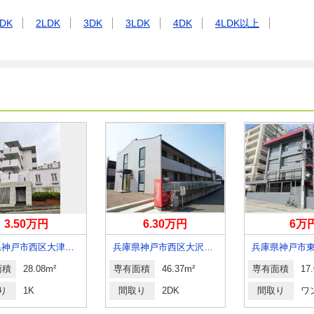
DK
2LDK
3DK
3LDK
4DK
4LDK以上
3.50万円
6.30万円
6万
兵庫県神戸市西区大津和３丁目
兵庫県神戸市西区大沢２丁目
面積
28.08m²
専有面積
46.37m²
専有面積
17
り
1K
間取り
2DK
間取り
ワ