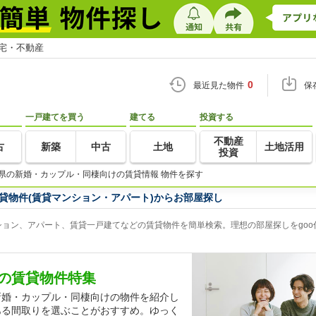
住宅・不動産
0
最近見た物件
保
一戸建てを買う
建てる
投資する
不動産
古
新築
中古
土地
土地活用
投資
県の新婚・カップル・同棲向けの賃貸情報 物件を探す
貸物件(賃貸マンション・アパート)からお部屋探し
ョン、アパート、賃貸一戸建てなどの賃貸物件を簡単検索。理想の部屋探しをgoo
の賃貸物件特集
新婚・カップル・同棲向けの物件を紹介し
ある間取りを選ぶことがおすすめ。ゆっく