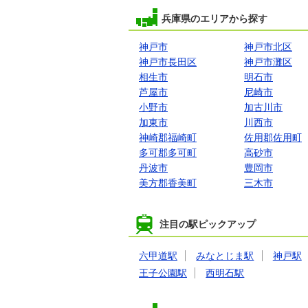
兵庫県のエリアから探す
神戸市
神戸市北区
神戸市長田区
神戸市灘区
相生市
明石市
芦屋市
尼崎市
小野市
加古川市
加東市
川西市
神崎郡福崎町
佐用郡佐用町
多可郡多可町
高砂市
丹波市
豊岡市
美方郡香美町
三木市
注目の駅ピックアップ
六甲道駅
みなとじま駅
神戸駅
王子公園駅
西明石駅