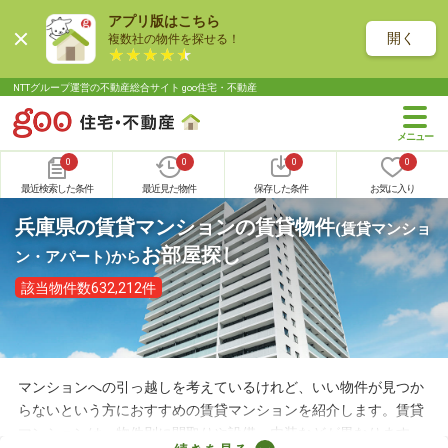
アプリ版はこちら
開く
複数社の物件を探せる！
NTTグループ運営の不動産総合サイト goo住宅・不動産
0
0
0
0
最近検索した条件
最近見た物件
保存した条件
お気に入り
兵庫県の賃貸マンションの賃貸物件
(賃貸マンショ
お部屋探し
ン・アパート)
から
該当物件数632,212件
マンションへの引っ越しを考えているけれど、いい物件が見つか
らないという方におすすめの賃貸マンションを紹介します。賃貸
マンションは、物件別に間取りや設備、内装などが異なります。