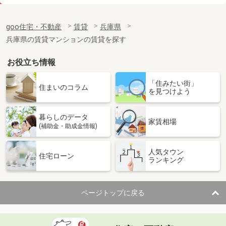
価 格
3.50万円
住 所
兵庫県高砂市伊保崎１丁目
goo住宅・不動産
賃貸
兵庫県
専有面積
22.35m²
兵庫県の賃貸マンションの賃貸を探す
間取り
1K
お役立ち情報
兵庫県明石市西明石町５丁目
「住みたい街」
価 格
4万円
住まいのコラム
を見つけよう
住 所
兵庫県明石市西明石町５丁目
専有面積
24.51m²
暮らしのデータ
間取り
1DK
家賃相場
(補助金・助成金情報)
兵庫県明石市大久保町西島
人気タウン
住宅ローン
ランキング
価 格
6.40万円
住 所
兵庫県明石市大久保町西島
専有面積
45.09m²
ページトップに戻る
間取り
2DK
兵庫県明石市魚住町西岡