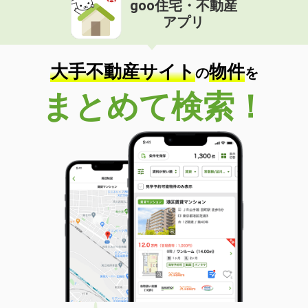
goo住宅・不動産
価 格
4.85万円
アプリ
住 所
兵庫県明石市魚住町西岡
専有面積
25.67m²
間取り
ワンルーム
大手不動産サイト
物件
の
を
兵庫県三木市志染町東自由が丘１丁目
まとめて検索！
価 格
6万円
住 所
兵庫県三木市志染町東自由が丘１丁目
専有面積
22.77m²
間取り
ワンルーム
兵庫県明石市朝霧町３丁目
価 格
5.80万円
住 所
兵庫県明石市朝霧町３丁目
専有面積
20.28m²
間取り
1K
兵庫県尼崎市稲葉荘１丁目