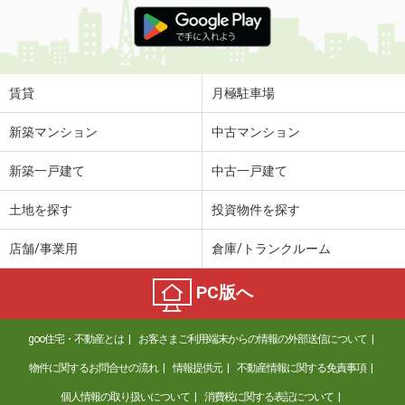
価 格
4.30万円
住 所
兵庫県尼崎市稲葉荘１丁目
専有面積
20.28m²
間取り
1K
賃貸
月極駐車場
兵庫県神戸市灘区将軍通２丁目
新築マンション
中古マンション
価 格
6.80万円
新築一戸建て
中古一戸建て
住 所
兵庫県神戸市灘区将軍通２丁目
専有面積
44m²
土地を探す
投資物件を探す
間取り
1LDK
店舗/事業用
倉庫/トランクルーム
兵庫県伊丹市荻野３
PC版へ
価 格
8.70万円
住 所
兵庫県伊丹市荻野３
goo住宅・不動産とは
お客さまご利用端末からの情報の外部送信について
専有面積
65.7m²
間取り
3LDK
物件に関するお問合せの流れ
情報提供元
不動産情報に関する免責事項
個人情報の取り扱いについて
消費税に関する表記について
兵庫県伊丹市北本町２