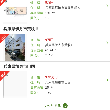
価 格
5万円
住 所
兵庫県尼崎市東園田町５
専有面積
19.87m²
間取り
1K
兵庫県伊丹市荒牧６
価 格
9万円
住 所
兵庫県伊丹市荒牧６
専有面積
63.94m²
間取り
2LDK
兵庫県加東市山国
価 格
3.30万円
住 所
兵庫県加東市山国
専有面積
25m²
間取り
1DK
兵庫県高砂市伊保崎１丁目
もっと見る