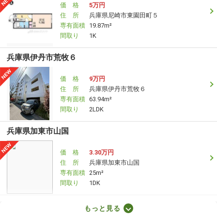
価 格
5万円
住 所
兵庫県尼崎市東園田町５
専有面積
19.87m²
間取り
1K
兵庫県伊丹市荒牧６
価 格
9万円
住 所
兵庫県伊丹市荒牧６
専有面積
63.94m²
間取り
2LDK
兵庫県加東市山国
価 格
3.30万円
住 所
兵庫県加東市山国
専有面積
25m²
間取り
1DK
兵庫県高砂市伊保崎１丁目
もっと見る