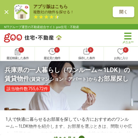
アプリ版はこちら
開く
複数社の物件を探せる！
NTTグループ運営の不動産総合サイト goo住宅・不動産
0
0
0
0
最近検索した条件
最近見た物件
保存した条件
お気に入り
兵庫県の一人暮らし（ワンルーム～1LDK）の
賃貸物件
お部屋探し
(賃貸マンション・アパート)
から
該当物件数755,672件
1人で快適に暮らせるお部屋を探している方におすすめのワンル
ーム～1LDK物件を紹介します。お部屋を選ぶときは、間取りや広
さ、設備をチェックすることがおすすめ。女性の方はモニター付