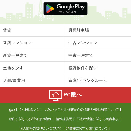
価 格
4.30万円
住 所
兵庫県尼崎市稲葉荘１丁目
専有面積
20.28m²
間取り
1K
賃貸
月極駐車場
兵庫県神戸市灘区将軍通２丁目
新築マンション
中古マンション
価 格
6.80万円
新築一戸建て
中古一戸建て
住 所
兵庫県神戸市灘区将軍通２丁目
専有面積
44m²
土地を探す
投資物件を探す
間取り
1LDK
店舗/事業用
倉庫/トランクルーム
兵庫県伊丹市荻野３
PC版へ
価 格
8.70万円
住 所
兵庫県伊丹市荻野３
goo住宅・不動産とは
お客さまご利用端末からの情報の外部送信について
専有面積
65.7m²
間取り
3LDK
物件に関するお問合せの流れ
情報提供元
不動産情報に関する免責事項
個人情報の取り扱いについて
消費税に関する表記について
兵庫県伊丹市北本町２