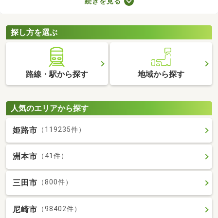
続きを見る
きインターホンやオートロックの有無も見ておきましょう。セキ
ュリティが整っていて、間取りや家賃に納得できる物件を見つけ
れば、自分だけのくつろぎの空間を手に入れられますよ。
探し方を選ぶ
路線・駅から探す
地域から探す
人気のエリアから探す
姫路市
（119235件）
洲本市
（41件）
三田市
（800件）
尼崎市
（98402件）