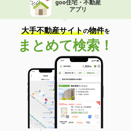
goo住宅・不動産
価 格
4.85万円
アプリ
住 所
兵庫県明石市魚住町西岡
専有面積
25.67m²
間取り
ワンルーム
大手不動産サイト
物件
の
を
兵庫県三木市志染町東自由が丘１丁目
まとめて検索！
価 格
6万円
住 所
兵庫県三木市志染町東自由が丘１丁目
専有面積
22.77m²
間取り
ワンルーム
兵庫県明石市朝霧町３丁目
価 格
5.80万円
住 所
兵庫県明石市朝霧町３丁目
専有面積
20.28m²
間取り
1K
兵庫県尼崎市稲葉荘１丁目