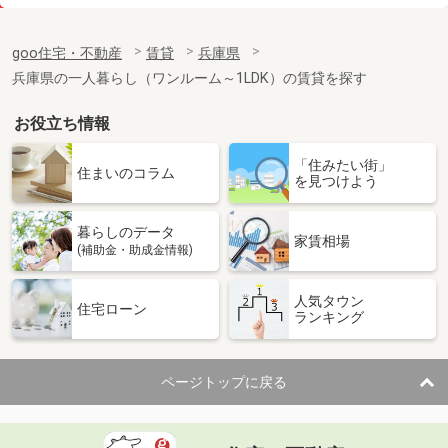
価 格
3.50万円
住 所
兵庫県高砂市伊保崎１丁目
goo住宅・不動産
賃貸
兵庫県
専有面積
22.35m²
兵庫県の一人暮らし（ワンルーム～1LDK）の賃貸を探す
間取り
1K
お役立ち情報
兵庫県明石市西明石町５丁目
「住みたい街」
価 格
4万円
住まいのコラム
を見つけよう
住 所
兵庫県明石市西明石町５丁目
専有面積
24.51m²
暮らしのデータ
間取り
1DK
家賃相場
(補助金・助成金情報)
兵庫県明石市大久保町西島
人気タウン
住宅ローン
ランキング
価 格
6.40万円
住 所
兵庫県明石市大久保町西島
専有面積
45.09m²
ページトップに戻る
間取り
2DK
兵庫県明石市魚住町西岡