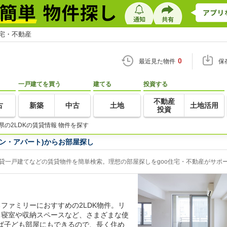
住宅・不動産
0
最近見た物件
保
一戸建てを買う
建てる
投資する
不動産
古
新築
中古
土地
土地活用
投資
県の2LDKの賃貸情報 物件を探す
ョン・アパート)からお部屋探し
賃貸一戸建てなどの賃貸物件を簡単検索。理想の部屋探しをgoo住宅・不動産がサポ
ファミリーにおすすめの2LDK物件。リ
、寝室や収納スペースなど、さまざまな使
ば子ども部屋にもできるので、長く住め