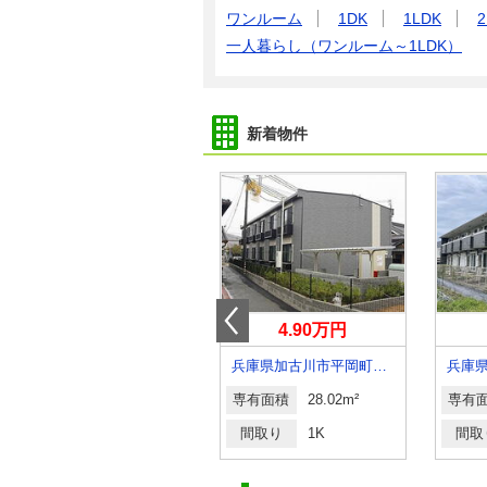
ワンルーム
1DK
1LDK
2
一人暮らし（ワンルーム～1LDK）
新着物件
14.50万円
4.90万円
兵庫県西宮市鳴尾町１丁目
兵庫県加古川市平岡町新在家 １丁目
専有面積
45.06m²
専有面積
28.02m²
専有
間取り
1LDK
間取り
1K
間取