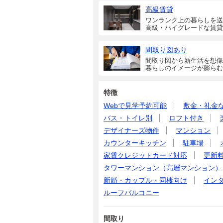
高級賃貸
ワンランク上の暮らしを送
高級・ハイグレードな賃貸
間取り図あり
間取り図から新生活を想像
暮らしのイメージが膨らむ
特徴
Webで見学予約可能
敷金・礼金
バス・トイレ別
ロフト付き
デザイナーズ物件
マンション
カウンターキッチン
駐車場
家賃クレジットカード対応
更新
タワーマンション（高層マンション）
新婚・カップル・同棲向け
イン
ルーフバルコニー
間取り