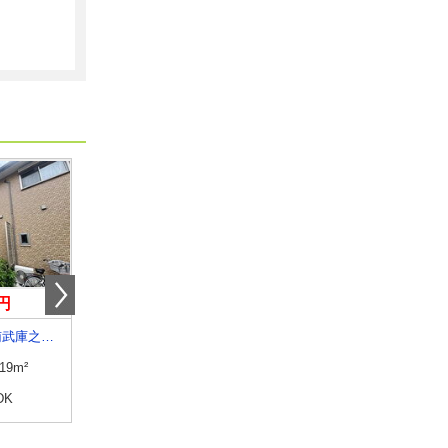
円
11万円
6.10万円
兵庫県尼崎市南武庫之荘８丁目
兵庫県西宮市甲子園五番町
兵庫県姫路市飾磨区構
.19m²
専有面積
51m²
専有面積
43.21m²
DK
間取り
2LDK
間取り
1LDK