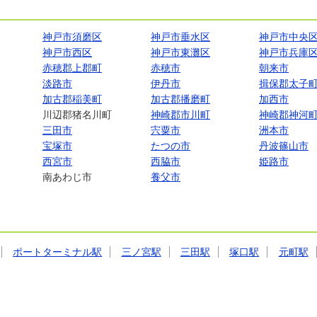
神戸市須磨区
神戸市垂水区
神戸市中央
神戸市西区
神戸市東灘区
神戸市兵庫
赤穂郡上郡町
赤穂市
朝来市
淡路市
伊丹市
揖保郡太子
加古郡稲美町
加古郡播磨町
加西市
川辺郡猪名川町
神崎郡市川町
神崎郡神河
三田市
宍粟市
洲本市
宝塚市
たつの市
丹波篠山市
西宮市
西脇市
姫路市
南あわじ市
養父市
ポートターミナル駅
三ノ宮駅
三田駅
塚口駅
元町駅