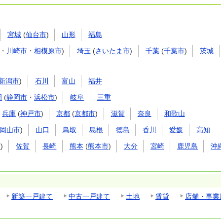
宮城
(
仙台市
)
山形
福島
・
川崎市
・
相模原市
)
埼玉
(
さいたま市
)
千葉
(
千葉市
)
茨城
新潟市
)
石川
富山
福井
岡
(
静岡市
・
浜松市
)
岐阜
三重
兵庫
(
神戸市
)
京都
(
京都市
)
滋賀
奈良
和歌山
岡山市
)
山口
鳥取
島根
徳島
香川
愛媛
高知
市
)
佐賀
長崎
熊本
(
熊本市
)
大分
宮崎
鹿児島
沖
新築一戸建て
中古一戸建て
土地
賃貸
店舗・事業