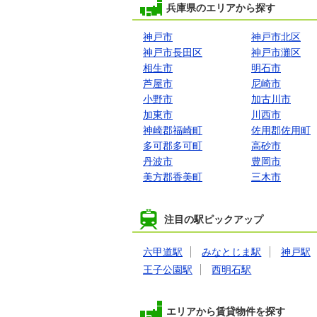
兵庫県のエリアから探す
神戸市
神戸市北区
神戸市長田区
神戸市灘区
相生市
明石市
芦屋市
尼崎市
小野市
加古川市
加東市
川西市
神崎郡福崎町
佐用郡佐用町
多可郡多可町
高砂市
丹波市
豊岡市
美方郡香美町
三木市
注目の駅ピックアップ
六甲道駅
みなとじま駅
神戸駅
王子公園駅
西明石駅
エリアから賃貸物件を探す