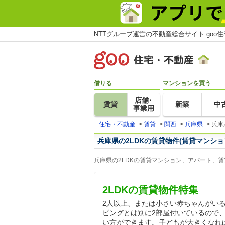
NTTグループ運営の不動産総合サイト goo
借りる
マンションを買う
店舗･
賃貸
新築
中
事業用
住宅・不動産
>
賃貸
>
関西
>
兵庫県
>
兵庫
兵庫県の2LDKの賃貸物件(賃貸マンシ
兵庫県の2LDKの賃貸マンション、アパート、
2LDKの賃貸物件特集
2人以上、または小さい赤ちゃんがいる
ビングとは別に2部屋付いているので
い方ができます。子どもが大きくなれ