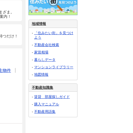
まざま。
ご案内！
地域情報
「住みたい街」を見つけ
待つだけ！
よう
不動産会社検索
家賃相場
暮らしデータ
マンションライブラリー
主物件
地図情報
不動産知識集
賃貸 部屋探しガイド
購入マニュアル
不動産用語集