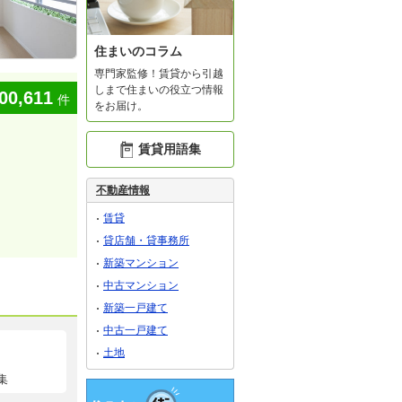
住まいのコラム
専門家監修！賃貸から引越
しまで住まいの役立つ情報
00,611
件
をお届け。
賃貸用語集
不動産情報
賃貸
貸店舗・貸事務所
新築マンション
中古マンション
新築一戸建て
中古一戸建て
土地
集