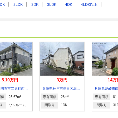
DK
2LDK
3DK
3LDK
4DK
4LDK以上
5.10万円
3万円
14万
兵庫県明石市二見町西二見駅前２丁目
兵庫県神戸市長田区堀切町
面積
25.67m²
専有面積
28m²
専有面積
81
り
ワンルーム
間取り
1DK
間取り
3L