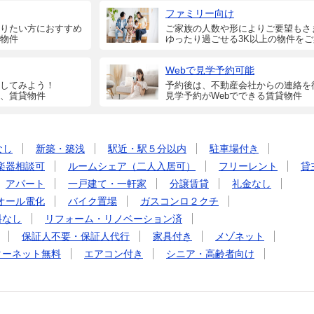
ファミリー向け
りたい方におすすめ
ご家族の人数や形によりご要望もさ
物件
ゆったり過ごせる3K以上の物件を
Webで見学予約可能
してみよう！
予約後は、不動産会社からの連絡を
、賃貸物件
見学予約がWebでできる賃貸物件
なし
新築・築浅
駅近・駅５分以内
駐車場付き
楽器相談可
ルームシェア（二人入居可）
フリーレント
貸
アパート
一戸建て・一軒家
分譲賃貸
礼金なし
オール電化
バイク置場
ガスコンロ２クチ
料なし
リフォーム・リノベーション済
保証人不要・保証人代行
家具付き
メゾネット
ターネット無料
エアコン付き
シニア・高齢者向け