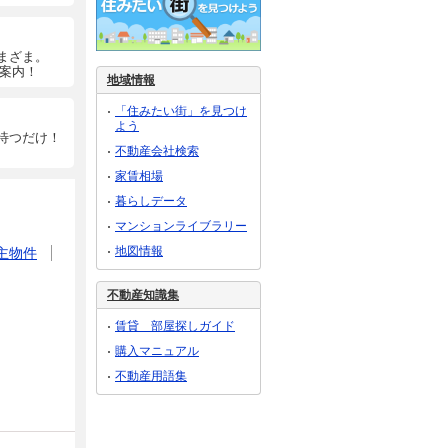
まざま。
ご案内！
地域情報
「住みたい街」を見つけ
よう
待つだけ！
不動産会社検索
家賃相場
暮らしデータ
マンションライブラリー
地図情報
主物件
不動産知識集
賃貸 部屋探しガイド
購入マニュアル
不動産用語集