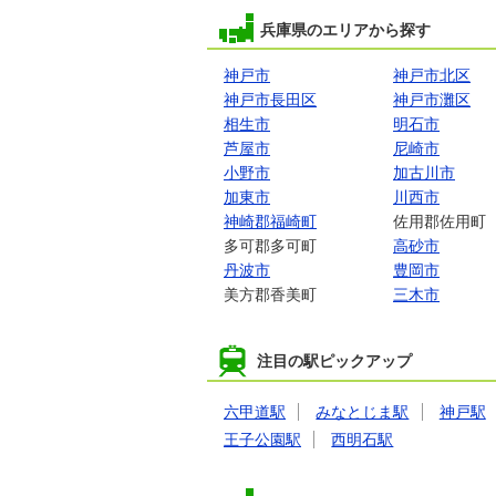
兵庫県のエリアから探す
神戸市
神戸市北区
神戸市長田区
神戸市灘区
相生市
明石市
芦屋市
尼崎市
小野市
加古川市
加東市
川西市
神崎郡福崎町
佐用郡佐用町
多可郡多可町
高砂市
丹波市
豊岡市
美方郡香美町
三木市
注目の駅ピックアップ
六甲道駅
みなとじま駅
神戸駅
王子公園駅
西明石駅