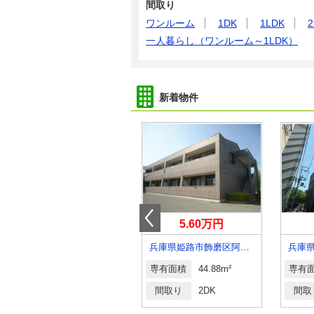
間取り
ワンルーム
1DK
1LDK
2
一人暮らし（ワンルーム～1LDK）
新着物件
7.50万円
5.60万円
兵庫県神戸市垂水区瑞穂通
兵庫県姫路市飾磨区阿成植木
専有面積
55m²
専有面積
44.88m²
専有
間取り
2LDK
間取り
2DK
間取