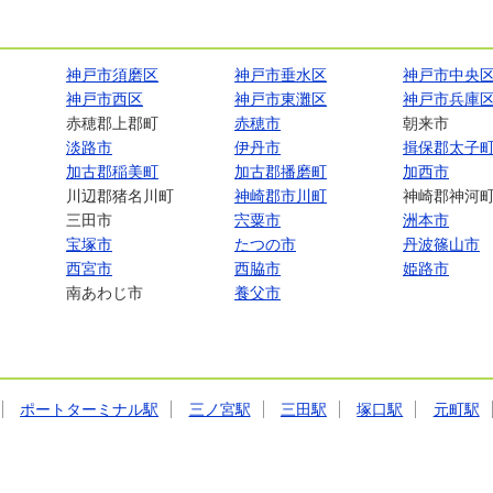
神戸市須磨区
神戸市垂水区
神戸市中央
神戸市西区
神戸市東灘区
神戸市兵庫
赤穂郡上郡町
赤穂市
朝来市
淡路市
伊丹市
揖保郡太子
加古郡稲美町
加古郡播磨町
加西市
川辺郡猪名川町
神崎郡市川町
神崎郡神河
三田市
宍粟市
洲本市
宝塚市
たつの市
丹波篠山市
西宮市
西脇市
姫路市
南あわじ市
養父市
ポートターミナル駅
三ノ宮駅
三田駅
塚口駅
元町駅