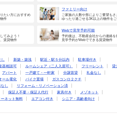
ファミリー向け
りたい方におすすめ
ご家族の人数や形によりご要望もさ
物件
ゆったり過ごせる3K以上の物件を
Webで見学予約可能
してみよう！
予約後は、不動産会社からの連絡を
、賃貸物件
見学予約がWebでできる賃貸物件
なし
新築・築浅
駅近・駅５分以内
駐車場付き
楽器相談可
ルームシェア（二人入居可）
フリーレント
貸
アパート
一戸建て・一軒家
分譲賃貸
礼金なし
オール電化
バイク置場
ガスコンロ２クチ
料なし
リフォーム・リノベーション済
保証人不要・保証人代行
家具付き
メゾネット
ターネット無料
エアコン付き
シニア・高齢者向け