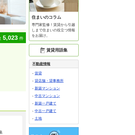
住まいのコラム
専門家監修！賃貸から引越
しまで住まいの役立つ情報
をお届け。
5,023
数
件
賃貸用語集
不動産情報
賃貸
貸店舗・貸事務所
新築マンション
中古マンション
新築一戸建て
中古一戸建て
土地
集