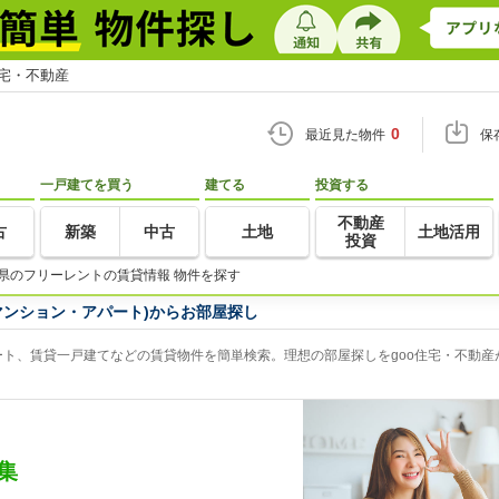
住宅・不動産
0
最近見た物件
保
一戸建てを買う
建てる
投資する
不動産
古
新築
中古
土地
土地活用
投資
県のフリーレントの賃貸情報 物件を探す
マンション・アパート)からお部屋探し
ト、賃貸一戸建てなどの賃貸物件を簡単検索。理想の部屋探しをgoo住宅・不動産
集