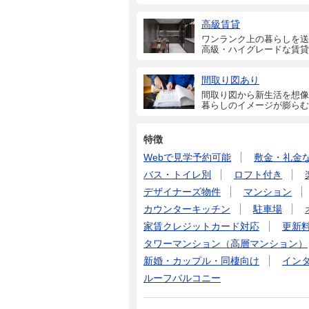
高級賃貸
ワンランク上の暮らしを送
高級・ハイグレードな賃貸
間取り図あり
間取り図から新生活を想像
暮らしのイメージが膨らむ
特徴
Webで見学予約可能
敷金・礼金
バス・トイレ別
ロフト付き
デザイナーズ物件
マンション
カウンターキッチン
駐車場
家賃クレジットカード対応
更新
タワーマンション（高層マンション）
新婚・カップル・同棲向け
イン
ルーフバルコニー