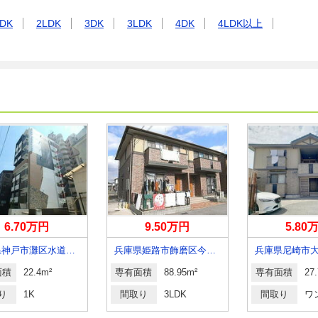
DK
2LDK
3DK
3LDK
4DK
4LDK以上
6.70万円
9.50万円
5.80
兵庫県神戸市灘区水道筋６丁目
兵庫県姫路市飾磨区今在家北２丁目
面積
22.4m²
専有面積
88.95m²
専有面積
27
り
1K
間取り
3LDK
間取り
ワ