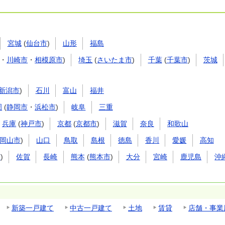
宮城
(
仙台市
)
山形
福島
・
川崎市
・
相模原市
)
埼玉
(
さいたま市
)
千葉
(
千葉市
)
茨城
新潟市
)
石川
富山
福井
岡
(
静岡市
・
浜松市
)
岐阜
三重
兵庫
(
神戸市
)
京都
(
京都市
)
滋賀
奈良
和歌山
岡山市
)
山口
鳥取
島根
徳島
香川
愛媛
高知
市
)
佐賀
長崎
熊本
(
熊本市
)
大分
宮崎
鹿児島
沖
新築一戸建て
中古一戸建て
土地
賃貸
店舗・事業