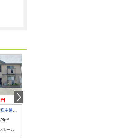
万円
6.30万円
8万円
兵庫県尼崎市大庄中通１丁目
兵庫県神戸市灘区天城通１丁目
兵庫県姫路市飾磨区阿成
.78m²
専有面積
27.28m²
専有面積
58.3m²
ンルーム
間取り
ワンルーム
間取り
2LDK