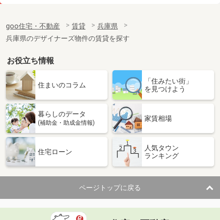
価 格
5.80万円
住 所
兵庫県尼崎市大庄中通１丁目
goo住宅・不動産
賃貸
兵庫県
専有面積
27.78m²
兵庫県のデザイナーズ物件の賃貸を探す
間取り
ワンルーム
お役立ち情報
兵庫県神戸市灘区天城通１丁目
「住みたい街」
価 格
6.30万円
住まいのコラム
を見つけよう
住 所
兵庫県神戸市灘区天城通１丁目
専有面積
27.28m²
暮らしのデータ
間取り
ワンルーム
家賃相場
(補助金・助成金情報)
兵庫県姫路市飾磨区阿成植木
人気タウン
住宅ローン
ランキング
価 格
8万円
住 所
兵庫県姫路市飾磨区阿成植木
専有面積
58.3m²
ページトップに戻る
間取り
2LDK
兵庫県神戸市東灘区深江南町１丁目