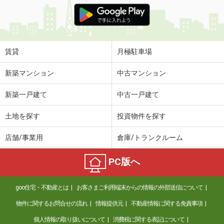
価 格
10.50万円
住 所
兵庫県姫路市飾磨区阿成渡場
専有面積
89.81m²
間取り
3LDK
賃貸
月極駐車場
兵庫県尼崎市次屋１
新築マンション
中古マンション
価 格
7.10万円
新築一戸建て
中古一戸建て
住 所
兵庫県尼崎市次屋１
専有面積
20.28m²
土地を探す
投資物件を探す
間取り
1K
店舗/事業用
倉庫/トランクルーム
兵庫県神戸市東灘区岡本１丁目
PC版へ
価 格
49万円
住 所
兵庫県神戸市東灘区岡本１丁目
goo住宅・不動産とは
お客さまご利用端末からの情報の外部送信について
専有面積
118.67m²
間取り
3LDK
物件に関するお問合せの流れ
情報提供元
不動産情報に関する免責事項
個人情報の取り扱いについて
消費税に関する表記について
兵庫県伊丹市荒牧１丁目