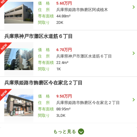
価 格
5.60万円
住 所
兵庫県姫路市飾磨区阿成植木
専有面積
44.88m²
間取り
2DK
兵庫県神戸市灘区水道筋６丁目
価 格
6.70万円
住 所
兵庫県神戸市灘区水道筋６丁目
専有面積
22.4m²
間取り
1K
兵庫県姫路市飾磨区今在家北２丁目
価 格
9.50万円
住 所
兵庫県姫路市飾磨区今在家北２丁目
専有面積
88.95m²
間取り
3LDK
兵庫県尼崎市大庄中通１丁目
もっと見る