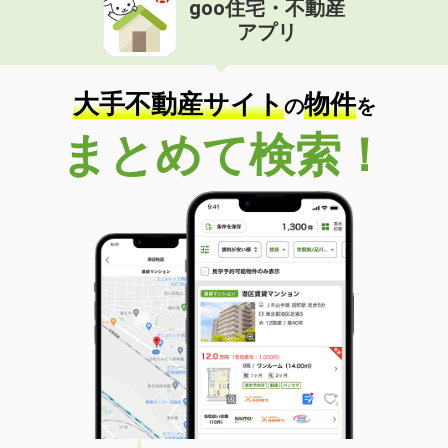
goo住宅・不動産
価 格
9.50万円
アプリ
住 所
兵庫県神戸市東灘区深江南町１丁目
専有面積
54.88m²
間取り
2LDK
大手不動産サイト
物件
の
を
兵庫県加古川市平岡町土山
まとめて検索！
価 格
6.90万円
住 所
兵庫県加古川市平岡町土山
専有面積
42.35m²
間取り
1LDK
兵庫県尼崎市次屋１
価 格
7.10万円
住 所
兵庫県尼崎市次屋１
専有面積
20.28m²
間取り
1K
兵庫県姫路市飾磨区阿成渡場