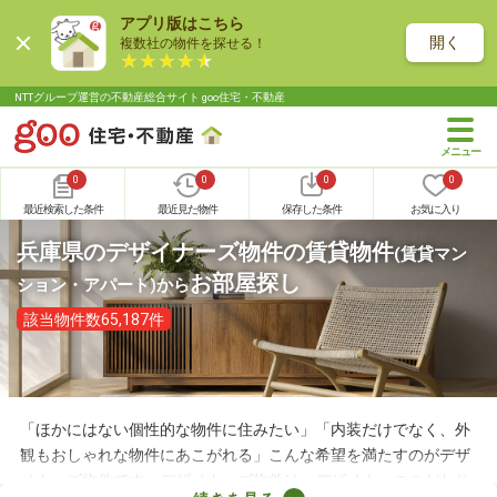
アプリ版はこちら
開く
複数社の物件を探せる！
NTTグループ運営の不動産総合サイト goo住宅・不動産
0
0
0
0
最近検索した条件
最近見た物件
保存した条件
お気に入り
兵庫県のデザイナーズ物件の賃貸物件
(賃貸マン
お部屋探し
ション・アパート)
から
該当物件数65,187件
「ほかにはない個性的な物件に住みたい」「内装だけでなく、外
観もおしゃれな物件にあこがれる」こんな希望を満たすのがデザ
イナーズ物件です。デザイナーズ物件は、デザイナーのこだわり