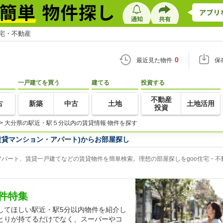
住宅・不動産
0
最近見た物件
保
一戸建てを買う
建てる
投資する
不動産
古
新築
中古
土地
土地活用
投資
>
大分県の駅近・駅５分以内の賃貸情報 物件を探す
賃貸マンション・アパート)からお部屋探し
パート、賃貸一戸建てなどの賃貸物件を簡単検索。理想の部屋探しをgoo住宅・不
件特集
してほしい駅近・駅5分以内物件を紹介し
とりが持てるだけでなく、スーパーやコ