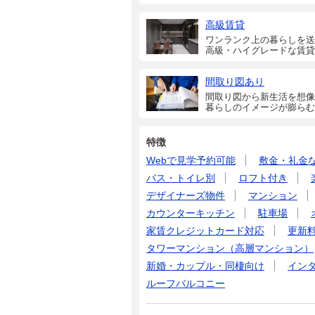
高級賃貸
ワンランク上の暮らしを送
高級・ハイグレードな賃貸
間取り図あり
間取り図から新生活を想像
暮らしのイメージが膨らむ
特徴
Webで見学予約可能
敷金・礼金
バス・トイレ別
ロフト付き
デザイナーズ物件
マンション
カウンターキッチン
駐車場
家賃クレジットカード対応
更新
タワーマンション（高層マンション）
新婚・カップル・同棲向け
イン
ルーフバルコニー