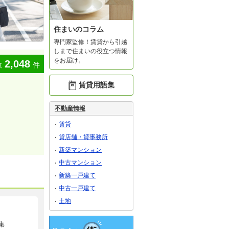
住まいのコラム
専門家監修！賃貸から引越
しまで住まいの役立つ情報
をお届け。
2,048
数
件
賃貸用語集
不動産情報
賃貸
貸店舗・貸事務所
新築マンション
中古マンション
新築一戸建て
中古一戸建て
土地
集