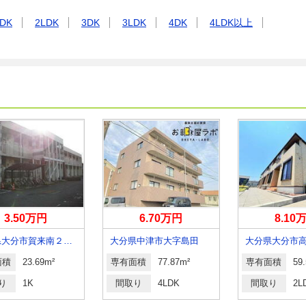
DK
2LDK
3DK
3LDK
4DK
4LDK以上
3.50万円
6.70万円
8.10
大分県大分市賀来南２丁目
大分県中津市大字島田
面積
23.69m²
専有面積
77.87m²
専有面積
59
り
1K
間取り
4LDK
間取り
2L