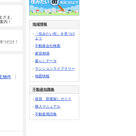
まざま。
ご案内！
地域情報
「住みたい街」を見つけ
よう
待つだけ！
不動産会社検索
家賃相場
暮らしデータ
マンションライブラリー
地図情報
主物件
不動産知識集
賃貸 部屋探しガイド
購入マニュアル
不動産用語集