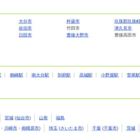
大分市
杵築市
玖珠郡玖珠
佐伯市
竹田市
津久見市
日田市
豊後大野市
豊後高田市
駅
鶴崎駅
南大分駅
別府駅
高城駅
小野屋駅
菅尾
宮城
(
仙台市
)
山形
福島
・
川崎市
・
相模原市
)
埼玉
(
さいたま市
)
千葉
(
千葉市
)
茨城