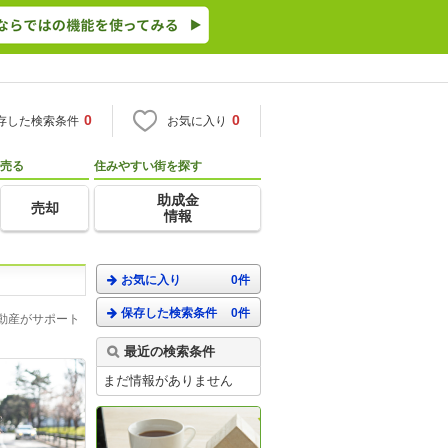
0
0
存した検索条件
お気に入り
売る
住みやすい街を探す
助成金
売却
情報
お気に入り
0件
保存した検索条件
0件
動産がサポート
最近の検索条件
まだ情報がありません