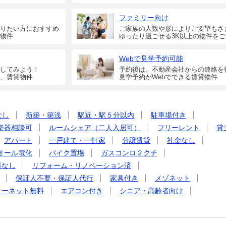
ファミリー向け
りたい方におすすめ
ご家族の人数や形によりご要望もさ
物件
ゆったり過ごせる3K以上の物件を
Webで見学予約可能
してみよう！
予約後は、不動産会社からの連絡を
、賃貸物件
見学予約がWebでできる賃貸物件
なし
新築・築浅
駅近・駅５分以内
駐車場付き
楽器相談可
ルームシェア（二人入居可）
フリーレント
貸
アパート
一戸建て・一軒家
分譲賃貸
礼金なし
オール電化
バイク置場
ガスコンロ２クチ
料なし
リフォーム・リノベーション済
保証人不要・保証人代行
家具付き
メゾネット
ターネット無料
エアコン付き
シニア・高齢者向け