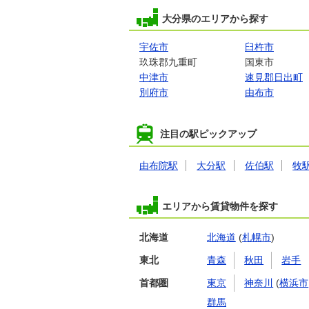
大分県のエリアから探す
宇佐市
臼杵市
玖珠郡九重町
国東市
中津市
速見郡日出町
別府市
由布市
注目の駅ピックアップ
由布院駅
大分駅
佐伯駅
牧
エリアから賃貸物件を探す
北海道
北海道
(
札幌市
)
東北
青森
秋田
岩手
首都圏
東京
神奈川
(
横浜市
群馬