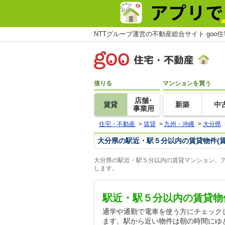
NTTグループ運営の不動産総合サイト goo
借りる
マンションを買う
店舗･
賃貸
新築
中
事業用
住宅・不動産
>
賃貸
>
九州・沖縄
>
大分県
大分県の駅近・駅５分以内の賃貸物件(
大分県の駅近・駅５分以内の賃貸マンション、ア
します。
駅近・駅５分以内の賃貸物
通学や通勤で電車を使う方にチェック
ます。駅から近い物件は朝の時間にゆ