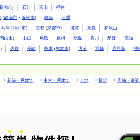
新潟市
)
石川
富山
福井
岡
(
静岡市
・
浜松市
)
岐阜
三重
兵庫
(
神戸市
)
京都
(
京都市
)
滋賀
奈良
和歌山
岡山市
)
山口
鳥取
島根
徳島
香川
愛媛
高知
市
)
佐賀
長崎
熊本
(
熊本市
)
大分
宮崎
鹿児島
沖
新築一戸建て
中古一戸建て
土地
賃貸
店舗・事業