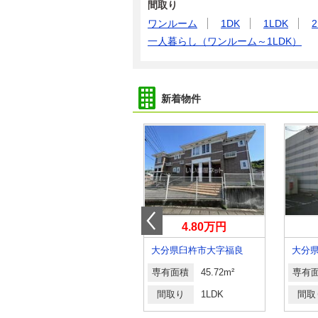
間取り
ワンルーム
1DK
1LDK
2
一人暮らし（ワンルーム～1LDK）
新着物件
5.30万円
4.80万円
大分県大分市大字小池原
大分県臼杵市大字福良
専有面積
48.49m²
専有面積
45.72m²
専有
間取り
1LDK
間取り
1LDK
間取