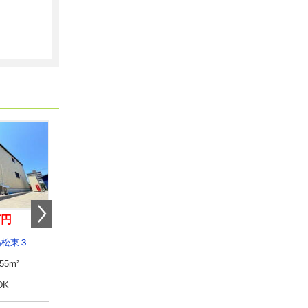
万円
4.80万円
5.70万円
大分県大分市高松東３丁目
大分県別府市北中
大分県大分市明磧町２
.55m²
専有面積
30.69m²
専有面積
58.53m²
DK
間取り
1DK
間取り
2LDK