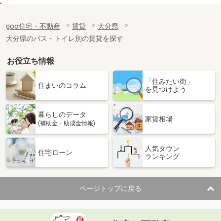
価 格
4.60万円
住 所
大分県大分市賀来南１丁目
goo住宅・不動産
賃貸
大分県
専有面積
29.47m²
大分県のバス・トイレ別の賃貸を探す
間取り
1K
お役立ち情報
大分県大分市原新町
「住みたい街」
価 格
6.90万円
住まいのコラム
を見つけよう
住 所
大分県大分市原新町
専有面積
66.16m²
暮らしのデータ
間取り
2LDK
家賃相場
(補助金・助成金情報)
大分県大分市賀来南２丁目
人気タウン
住宅ローン
ランキング
価 格
3.70万円
住 所
大分県大分市賀来南２丁目
専有面積
23.69m²
ページトップに戻る
間取り
1K
大分県大分市大在北３