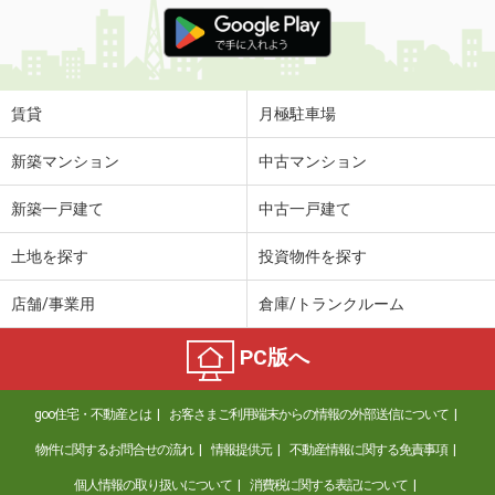
価 格
3.60万円
住 所
大分県大分市羽屋３丁目
専有面積
23.18m²
間取り
1K
賃貸
月極駐車場
大分県大分市南太平寺２丁目
新築マンション
中古マンション
価 格
4.70万円
新築一戸建て
中古一戸建て
住 所
大分県大分市南太平寺２丁目
専有面積
28.02m²
土地を探す
投資物件を探す
間取り
1K
店舗/事業用
倉庫/トランクルーム
大分県大分市南太平寺３丁目
PC版へ
価 格
4.20万円
住 所
大分県大分市南太平寺３丁目
goo住宅・不動産とは
お客さまご利用端末からの情報の外部送信について
専有面積
22.35m²
間取り
1K
物件に関するお問合せの流れ
情報提供元
不動産情報に関する免責事項
個人情報の取り扱いについて
消費税に関する表記について
大分県大分市南太平寺２丁目