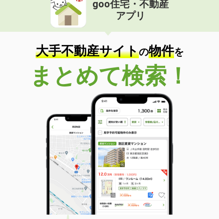
goo住宅・不動産
価 格
4.30万円
アプリ
住 所
大分県大分市大在北３
専有面積
45.72m²
間取り
1LDK
大手不動産サイト
物件
の
を
大分県大分市羽屋２丁目
まとめて検索！
価 格
4.10万円
住 所
大分県大分市羽屋２丁目
専有面積
22.35m²
間取り
1K
大分県大分市羽屋２丁目
価 格
4.10万円
住 所
大分県大分市羽屋２丁目
専有面積
22.35m²
間取り
1K
大分県大分市羽屋３丁目