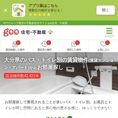
アプリ版はこちら
開く
複数社の物件を探せる！
NTTグループ運営の不動産総合サイト goo住宅・不動産
0
0
0
0
最近検索した条件
最近見た物件
保存した条件
お気に入り
大分県のバス・トイレ別の賃貸物件
(賃貸マンショ
お部屋探し
ン・アパート)
から
該当物件数42,421件
お部屋探しで重視されることが多いバス・トイレ別。お風呂とト
イレが同じ空間にあると居心地の悪さを感じ、ゆっくりできない
という方も多いのではないでしょうか？ここでは、ストレスなく