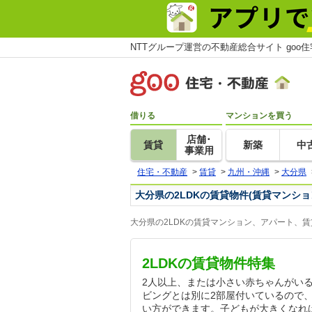
NTTグループ運営の不動産総合サイト goo
借りる
マンションを買う
店舗･
賃貸
新築
中
事業用
住宅・不動産
>
賃貸
>
九州・沖縄
>
大分県
大分県の2LDKの賃貸物件(賃貸マンシ
大分県の2LDKの賃貸マンション、アパート、
2LDKの賃貸物件特集
2人以上、または小さい赤ちゃんがいる
ビングとは別に2部屋付いているので
い方ができます。子どもが大きくなれ