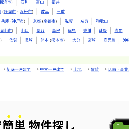
新潟市
)
石川
富山
福井
岡
(
静岡市
・
浜松市
)
岐阜
三重
兵庫
(
神戸市
)
京都
(
京都市
)
滋賀
奈良
和歌山
岡山市
)
山口
鳥取
島根
徳島
香川
愛媛
高知
市
)
佐賀
長崎
熊本
(
熊本市
)
大分
宮崎
鹿児島
沖
新築一戸建て
中古一戸建て
土地
賃貸
店舗・事業