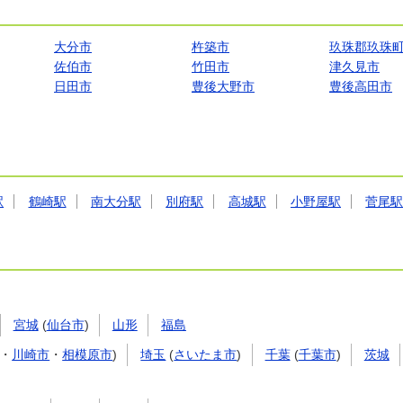
大分市
杵築市
玖珠郡玖珠
佐伯市
竹田市
津久見市
日田市
豊後大野市
豊後高田市
駅
鶴崎駅
南大分駅
別府駅
高城駅
小野屋駅
菅尾
宮城
(
仙台市
)
山形
福島
・
川崎市
・
相模原市
)
埼玉
(
さいたま市
)
千葉
(
千葉市
)
茨城