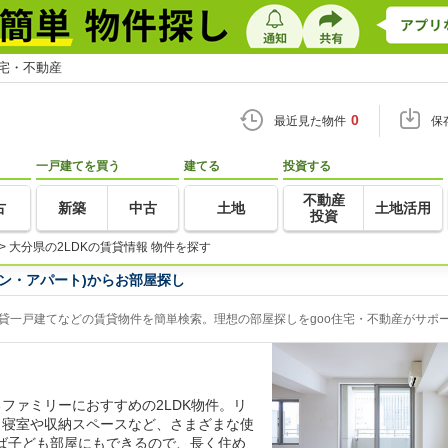
住宅・不動産
0
最近見た物件
保
一戸建てを買う
建てる
投資する
不動産
古
新築
中古
土地
土地活用
投資
>
大分県の2LDKの賃貸情報 物件を探す
ョン・アパート)からお部屋探し
賃貸一戸建てなどの賃貸物件を簡単検索。理想の部屋探しをgoo住宅・不動産がサポ
ファミリーにおすすめの2LDK物件。リ
、寝室や収納スペースなど、さまざまな使
ば子ども部屋にもできるので、長く住め