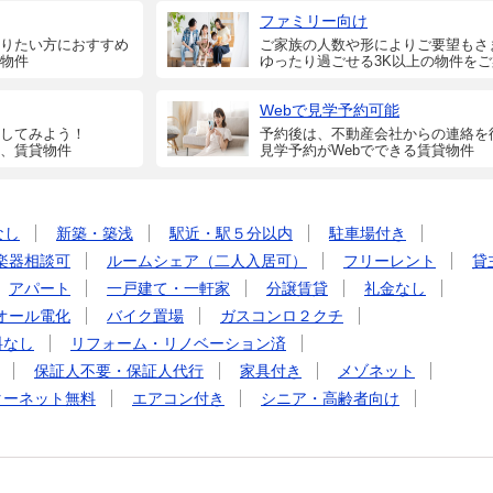
ファミリー向け
りたい方におすすめ
ご家族の人数や形によりご要望もさ
物件
ゆったり過ごせる3K以上の物件を
Webで見学予約可能
してみよう！
予約後は、不動産会社からの連絡を
、賃貸物件
見学予約がWebでできる賃貸物件
なし
新築・築浅
駅近・駅５分以内
駐車場付き
楽器相談可
ルームシェア（二人入居可）
フリーレント
貸
アパート
一戸建て・一軒家
分譲賃貸
礼金なし
オール電化
バイク置場
ガスコンロ２クチ
料なし
リフォーム・リノベーション済
保証人不要・保証人代行
家具付き
メゾネット
ターネット無料
エアコン付き
シニア・高齢者向け