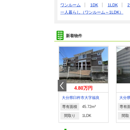
ワンルーム
1DK
1LDK
2
一人暮らし（ワンルーム～1LDK）
新着物件
5.30万円
4.80万円
大分県大分市大字小池原
大分県臼杵市大字福良
専有面積
48.49m²
専有面積
45.72m²
専有
間取り
1LDK
間取り
1LDK
間取