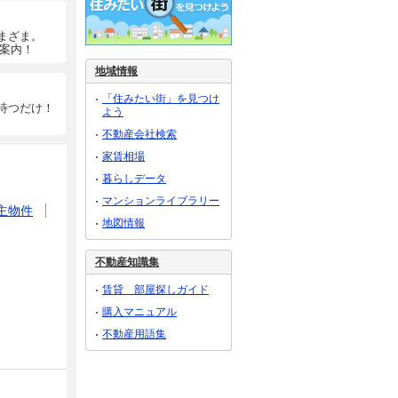
まざま。
ご案内！
地域情報
「住みたい街」を見つけ
待つだけ！
よう
不動産会社検索
家賃相場
暮らしデータ
マンションライブラリー
主物件
地図情報
不動産知識集
賃貸 部屋探しガイド
購入マニュアル
不動産用語集