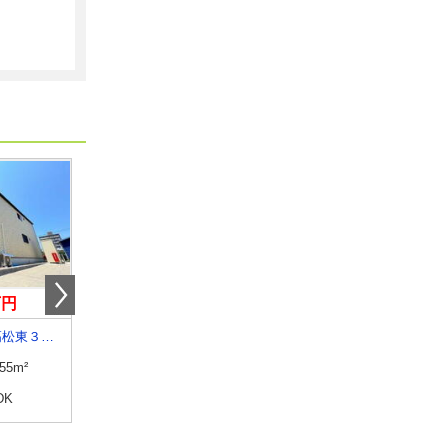
万円
4.80万円
5.70万円
大分県大分市高松東３丁目
大分県別府市北中
大分県大分市明磧町２
.55m²
専有面積
30.69m²
専有面積
58.53m²
DK
間取り
1DK
間取り
2LDK