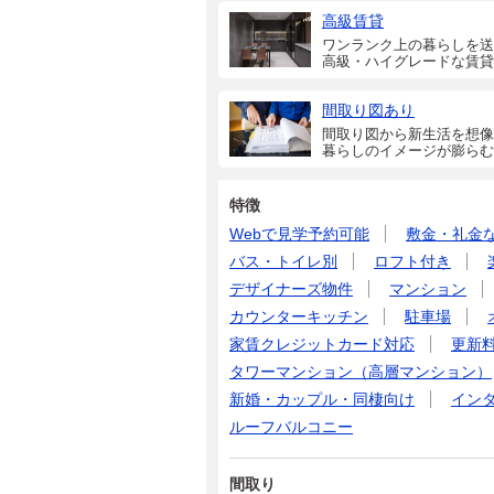
高級賃貸
ワンランク上の暮らしを送
高級・ハイグレードな賃貸
間取り図あり
間取り図から新生活を想像
暮らしのイメージが膨らむ
特徴
Webで見学予約可能
敷金・礼金
バス・トイレ別
ロフト付き
デザイナーズ物件
マンション
カウンターキッチン
駐車場
家賃クレジットカード対応
更新
タワーマンション（高層マンション）
新婚・カップル・同棲向け
イン
ルーフバルコニー
間取り