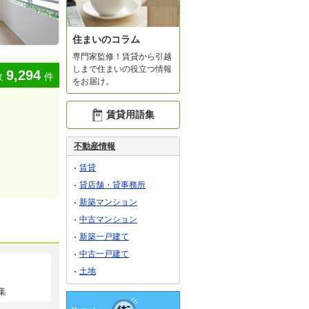
住まいのコラム
専門家監修！賃貸から引越
しまで住まいの役立つ情報
9,294
数
件
をお届け。
賃貸用語集
不動産情報
賃貸
貸店舗・貸事務所
新築マンション
中古マンション
新築一戸建て
中古一戸建て
土地
集