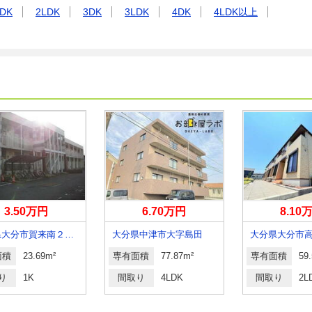
DK
2LDK
3DK
3LDK
4DK
4LDK以上
3.50万円
6.70万円
8.10
大分県大分市賀来南２丁目
大分県中津市大字島田
面積
23.69m²
専有面積
77.87m²
専有面積
59
り
1K
間取り
4LDK
間取り
2L