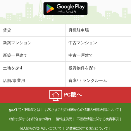
価 格
6.80万円
住 所
大分県大分市千代町１丁目
専有面積
42.48m²
間取り
1LDK
賃貸
月極駐車場
大分県大分市明磧町２
新築マンション
中古マンション
価 格
5.70万円
新築一戸建て
中古一戸建て
住 所
大分県大分市明磧町２
専有面積
58.53m²
土地を探す
投資物件を探す
間取り
2LDK
店舗/事業用
倉庫/トランクルーム
大分県大分市久原北
PC版へ
価 格
4.70万円
住 所
大分県大分市久原北
goo住宅・不動産とは
お客さまご利用端末からの情報の外部送信について
専有面積
58m²
間取り
3DK
物件に関するお問合せの流れ
情報提供元
不動産情報に関する免責事項
個人情報の取り扱いについて
消費税に関する表記について
大分県大分市大字城原