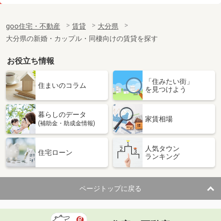
価 格
8.10万円
住 所
大分県大分市高松東３丁目
goo住宅・不動産
賃貸
大分県
専有面積
59.55m²
大分県の新婚・カップル・同棲向けの賃貸を探す
間取り
2LDK
お役立ち情報
大分県別府市北中
「住みたい街」
価 格
4.80万円
住まいのコラム
を見つけよう
住 所
大分県別府市北中
専有面積
30.69m²
暮らしのデータ
間取り
1DK
家賃相場
(補助金・助成金情報)
大分県大分市明磧町２
人気タウン
住宅ローン
ランキング
価 格
5.70万円
住 所
大分県大分市明磧町２
専有面積
58.53m²
ページトップに戻る
間取り
2LDK
大分県中津市大字相原