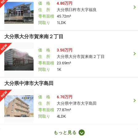
価 格
4.80万円
住 所
大分県臼杵市大字福良
専有面積
45.72m²
間取り
1LDK
大分県大分市賀来南２丁目
価 格
3.50万円
住 所
大分県大分市賀来南２丁目
専有面積
23.69m²
間取り
1K
大分県中津市大字島田
価 格
6.70万円
住 所
大分県中津市大字島田
専有面積
77.87m²
間取り
4LDK
大分県大分市高松東３丁目
もっと見る