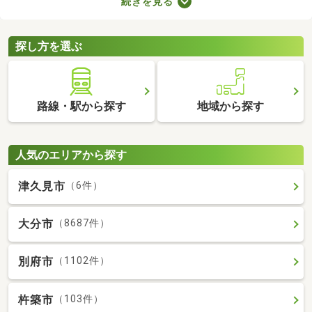
続きを見る
室や収納スペースを確保できる物件を選べば、長く快適に暮らせ
るでしょう。物件別に備える設備が異なるので、間取りとあわせ
てチェックしてみてくださいね。
探し方を選ぶ
路線・駅から探す
地域から探す
人気のエリアから探す
津久見市
（6件）
大分市
（8687件）
別府市
（1102件）
杵築市
（103件）