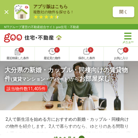
アプリ版はこちら
開く
複数社の物件を探せる！
NTTグループ運営の不動産総合サイト goo住宅・不動産
0
0
0
0
最近検索した条件
最近見た物件
保存した条件
お気に入り
大分県の新婚・カップル・同棲向けの賃貸物
件
お部屋探し
(賃貸マンション・アパート)
から
該当物件数11,405件
2人で新生活を始める方におすすめの新婚・カップル・同棲向け
の物件を紹介します。2人で暮らすのなら、ゆとりのある間取り
を選ぶことがおすすめ。ゆっくりくつろげるリビングのほか、寝