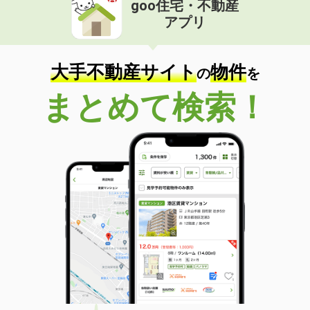
goo住宅・不動産
価 格
4.80万円
アプリ
住 所
大分県中津市大字相原
専有面積
60.42m²
間取り
3DK
大手不動産サイト
物件
の
を
大分県大分市大字旦野原
まとめて検索！
価 格
3.40万円
住 所
大分県大分市大字旦野原
専有面積
22.35m²
間取り
1K
大分県大分市大字志村
価 格
5.05万円
住 所
大分県大分市大字志村
専有面積
58.86m²
間取り
2LDK
大分県大分市千代町１丁目