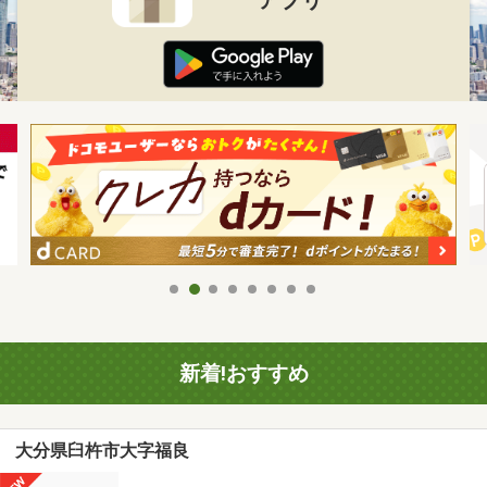
新着!おすすめ
大分県臼杵市大字福良