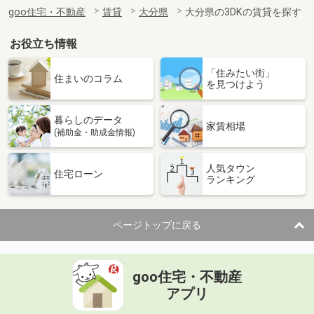
住 所
大分県大分市賀来南１丁目
goo住宅・不動産
賃貸
大分県
大分県の3DKの賃貸を探す
専有面積
29.47m²
間取り
1K
お役立ち情報
大分県大分市原新町
「住みたい街」
住まいのコラム
を見つけよう
価 格
6.90万円
住 所
大分県大分市原新町
暮らしのデータ
専有面積
66.16m²
家賃相場
(補助金・助成金情報)
間取り
2LDK
人気タウン
大分県大分市賀来南２丁目
住宅ローン
ランキング
価 格
3.70万円
住 所
大分県大分市賀来南２丁目
ページトップに戻る
専有面積
23.69m²
間取り
1K
goo住宅・不動産
大分県大分市大在北３
アプリ
価 格
4.30万円