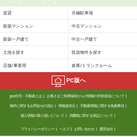
住 所
大分県大分市羽屋３丁目
専有面積
23.18m²
賃貸
月極駐車場
間取り
1K
新築マンション
中古マンション
大分県大分市南太平寺２丁目
新築一戸建て
中古一戸建て
価 格
4.70万円
住 所
大分県大分市南太平寺２丁目
土地を探す
投資物件を探す
専有面積
28.02m²
間取り
1K
店舗/事業用
倉庫/トランクルーム
大分県大分市南太平寺３丁目
PC版へ
価 格
4.20万円
goo住宅・不動産とは
お客さまご利用端末からの情報の外部送信について
住 所
大分県大分市南太平寺３丁目
専有面積
22.35m²
物件に関するお問合せの流れ
情報提供元
不動産情報に関する免責事項
間取り
1K
個人情報の取り扱いについて
消費税に関する表記について
大分県大分市南太平寺２丁目
プライバシーポリシー
ヘルプ
お問い合わせ
運営会社