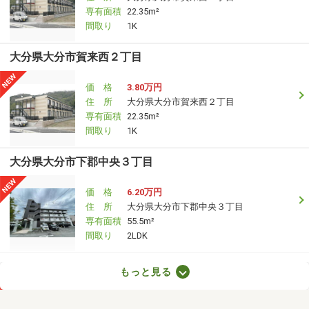
専有面積
22.35m²
間取り
1K
大分県大分市賀来西２丁目
価 格
3.80万円
住 所
大分県大分市賀来西２丁目
専有面積
22.35m²
間取り
1K
大分県大分市下郡中央３丁目
価 格
6.20万円
住 所
大分県大分市下郡中央３丁目
専有面積
55.5m²
間取り
2LDK
大分県大分市賀来南１丁目
もっと見る
価 格
4.60万円