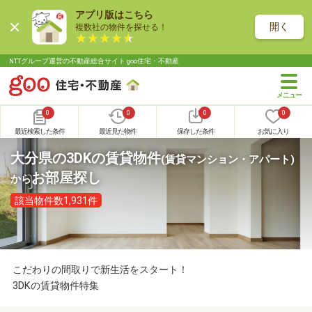
アプリ版はこちら
開く
複数社の物件を探せる！
NTTグループ運営の不動産総合サイト goo住宅・不動産
0
0
0
0
最近検索した条件
最近見た物件
保存した条件
お気に入り
大分県の3DKの賃貸物件
(賃貸マンション・アパート)
お部屋探し
から
該当物件数1,931件
こだわりの間取りで新生活をスタート！
3DKの賃貸物件特集