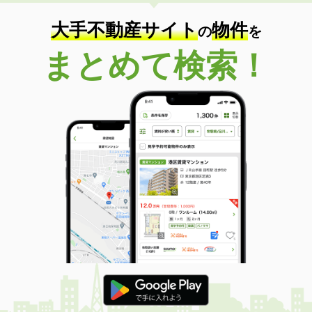
住 所
大分県大分市大在北３
専有面積
45.72m²
大手不動産サイト
物件
の
を
間取り
1LDK
まとめて検索！
大分県大分市羽屋２丁目
価 格
4.10万円
住 所
大分県大分市羽屋２丁目
専有面積
22.35m²
間取り
1K
大分県大分市羽屋２丁目
価 格
4.10万円
住 所
大分県大分市羽屋２丁目
専有面積
22.35m²
間取り
1K
大分県大分市羽屋３丁目
価 格
3.60万円