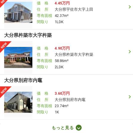
価 格
4.45万円
住 所
大分県宇佐市大字上田
専有面積
42.37m²
間取り
1LDK
大分県杵築市大字杵築
価 格
4.90万円
住 所
大分県杵築市大字杵築
専有面積
58.86m²
間取り
2LDK
大分県別府市内竈
価 格
3.60万円
住 所
大分県別府市内竈
専有面積
23.74m²
間取り
1K
大分県大分市田室町
もっと見る