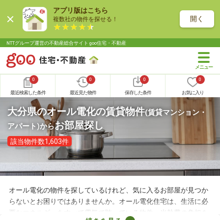
アプリ版はこちら
開く
複数社の物件を探せる！
NTTグループ運営の不動産総合サイト goo住宅・不動産
0
0
0
0
最近検索した条件
最近見た物件
保存した条件
お気に入り
大分県のオール電化の賃貸物件
(賃貸マンション・
お部屋探し
アパート)
から
該当物件数1,603件
オール電化の物件を探しているけれど、気に入るお部屋が見つか
らないとお困りではありませんか。オール電化住宅は、生活に必
要なエネルギーをすべて電気で賄っている物件。光熱費の負担を