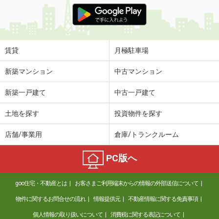
価 格
6.20万円
住 所
大分県大分市三川下１
専有面積
57.37m²
間取り
2LDK
賃貸
月極駐車場
大分県大分市大字迫
新築マンション
中古マンション
価 格
6.85万円
新築一戸建て
中古一戸建て
住 所
大分県大分市大字迫
専有面積
58.6m²
土地を探す
投資物件を探す
間取り
2LDK
店舗/事業用
倉庫/トランクルーム
大分県大分市花江川
PC版へ
価 格
3.90万円
住 所
大分県大分市花江川
goo住宅・不動産とは
お客さまご利用端末からの情報の外部送信について
専有面積
40.04m²
間取り
2DK
物件に関するお問合せの流れ
情報提供元
不動産情報に関する免責事項
個人情報の取り扱いについて
消費税に関する表記について
大分県杵築市大字南杵築