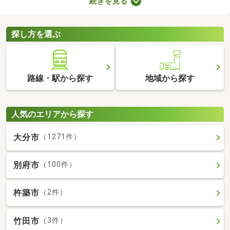
続きを見る
抑える、ガスの使用による火災リスクがないなどのメリットがあ
ります。ここでは、複数のメリットを得られるオール電化の物件
を紹介します。
探し方を選ぶ
路線・駅から探す
地域から探す
人気のエリアから探す
大分市
（1271件）
別府市
（100件）
杵築市
（2件）
竹田市
（3件）