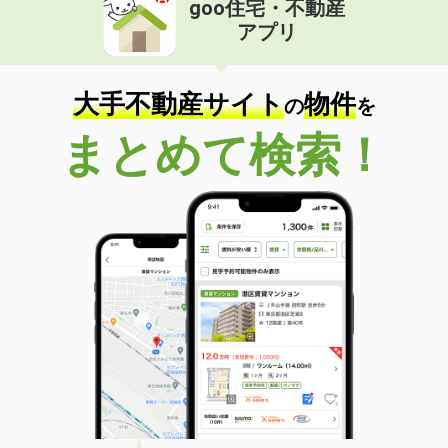
goo住宅・不動産
価 格
4.10万円
アプリ
住 所
大分県大分市大字津守
専有面積
23.18m²
間取り
1K
大手不動産サイト
物件
の
を
大分県大分市汐見２
まとめて検索！
価 格
5.10万円
住 所
大分県大分市汐見２
専有面積
42.17m²
間取り
1LDK
大分県大分市六坊北町
価 格
4.70万円
住 所
大分県大分市六坊北町
専有面積
19.87m²
間取り
1K
大分県大分市三川下１