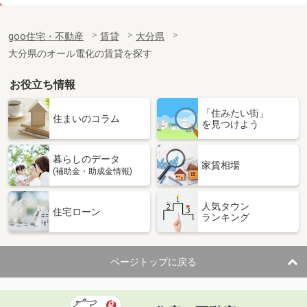
価 格
5.50万円
住 所
大分県大分市田室町
goo住宅・不動産
賃貸
大分県
専有面積
32.34m²
大分県のオール電化の賃貸を探す
間取り
1K
お役立ち情報
大分県中津市大字上宮永
「住みたい街」
価 格
5.70万円
住まいのコラム
を見つけよう
住 所
大分県中津市大字上宮永
専有面積
58.84m²
暮らしのデータ
間取り
2LDK
家賃相場
(補助金・助成金情報)
大分県中津市大字永添
人気タウン
住宅ローン
ランキング
価 格
5.90万円
住 所
大分県中津市大字永添
専有面積
50.78m²
ページトップに戻る
間取り
2LDK
大分県大分市大字津守