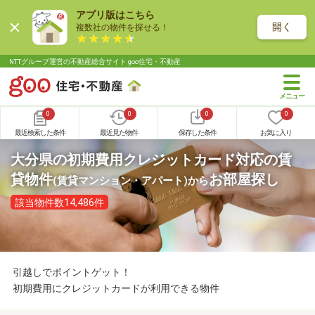
アプリ版はこちら
開く
複数社の物件を探せる！
NTTグループ運営の不動産総合サイト goo住宅・不動産
0
0
0
0
最近検索した条件
最近見た物件
保存した条件
お気に入り
大分県の初期費用クレジットカード対応の賃
貸物件
お部屋探し
(賃貸マンション・アパート)
から
該当物件数14,486件
引越しでポイントゲット！
初期費用にクレジットカードが利用できる物件