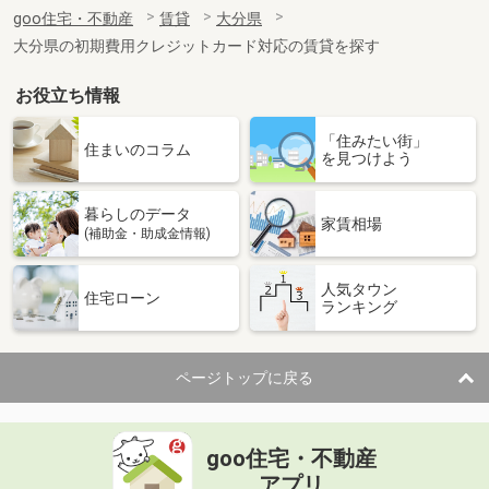
住 所
大分県大分市賀来南１丁目
goo住宅・不動産
賃貸
大分県
専有面積
29.47m²
大分県の初期費用クレジットカード対応の賃貸を探す
間取り
1K
お役立ち情報
大分県大分市原新町
「住みたい街」
価 格
6.90万円
住まいのコラム
を見つけよう
住 所
大分県大分市原新町
専有面積
66.16m²
暮らしのデータ
間取り
2LDK
家賃相場
(補助金・助成金情報)
大分県大分市賀来南２丁目
人気タウン
住宅ローン
ランキング
価 格
3.70万円
住 所
大分県大分市賀来南２丁目
専有面積
23.69m²
ページトップに戻る
間取り
1K
大分県大分市大在北３
goo住宅・不動産
価 格
4.30万円
アプリ