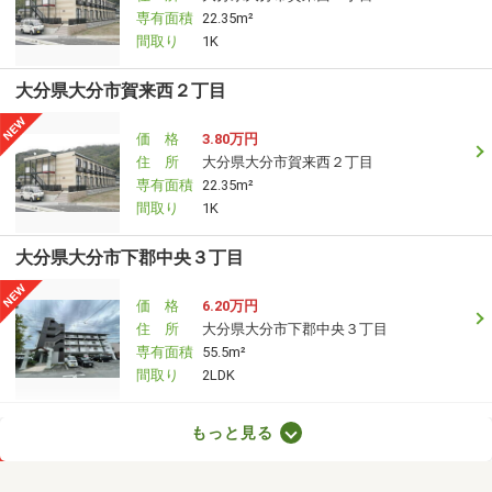
専有面積
22.35m²
間取り
1K
大分県大分市賀来西２丁目
価 格
3.80万円
住 所
大分県大分市賀来西２丁目
専有面積
22.35m²
間取り
1K
大分県大分市下郡中央３丁目
価 格
6.20万円
住 所
大分県大分市下郡中央３丁目
専有面積
55.5m²
間取り
2LDK
大分県大分市賀来南１丁目
もっと見る
価 格
4.60万円