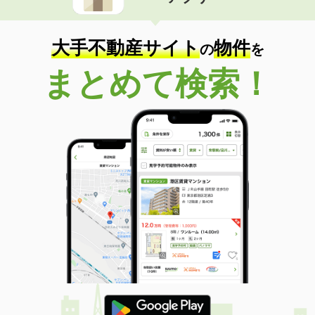
住 所
大分県大分市大在北３
専有面積
45.72m²
間取り
1LDK
大手不動産サイト
物件
の
を
大分県大分市羽屋２丁目
まとめて検索！
価 格
4.10万円
住 所
大分県大分市羽屋２丁目
専有面積
22.35m²
間取り
1K
大分県大分市羽屋２丁目
価 格
4.10万円
住 所
大分県大分市羽屋２丁目
専有面積
22.35m²
間取り
1K
大分県大分市羽屋３丁目
価 格
3.60万円