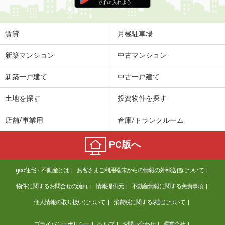
住 所
大分県大分市羽屋３丁目
専有面積
23.18m²
間取り
1K
賃貸
月極駐車場
大分県大分市南太平寺２丁目
新築マンション
中古マンション
価 格
4.70万円
新築一戸建て
中古一戸建て
住 所
大分県大分市南太平寺２丁目
専有面積
28.02m²
土地を探す
投資物件を探す
間取り
1K
店舗/事業用
倉庫/トランクルーム
大分県大分市南太平寺３丁目
PC版へ
価 格
4.20万円
住 所
大分県大分市南太平寺３丁目
goo住宅・不動産とは
お客さまご利用端末からの情報の外部送信について
専有面積
22.35m²
間取り
1K
物件に関するお問合せの流れ
情報提供元
不動産情報に関する免責事項
個人情報の取り扱いについて
消費税に関する表記について
大分県大分市南太平寺２丁目
プライバシーポリシー
ヘルプ
お問い合わせ
運営会社