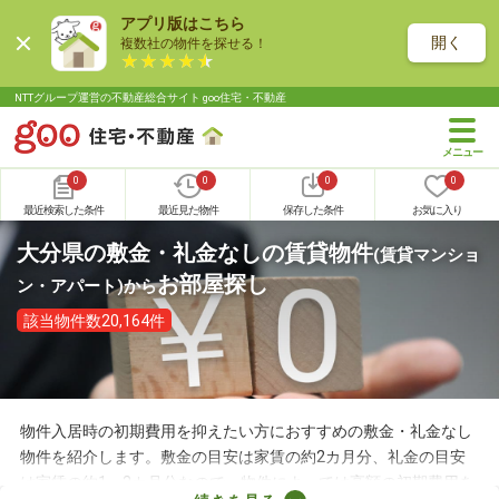
アプリ版はこちら
開く
複数社の物件を探せる！
NTTグループ運営の不動産総合サイト goo住宅・不動産
0
0
0
0
最近検索した条件
最近見た物件
保存した条件
お気に入り
大分県の敷金・礼金なしの賃貸物件
(賃貸マンショ
お部屋探し
ン・アパート)
から
該当物件数20,164件
物件入居時の初期費用を抑えたい方におすすめの敷金・礼金なし
物件を紹介します。敷金の目安は家賃の約2カ月分、礼金の目安
は家賃の約1～2カ月分なので、物件によっては高額の初期費用を