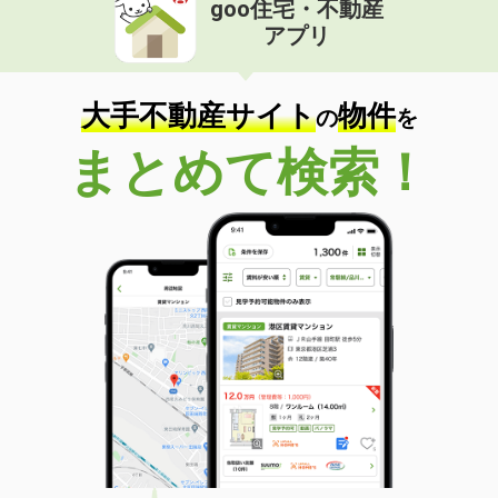
goo住宅・不動産
価 格
4.10万円
アプリ
住 所
大分県大分市大字津守
専有面積
23.18m²
間取り
1K
大手不動産サイト
物件
の
を
大分県大分市汐見２
まとめて検索！
価 格
5.10万円
住 所
大分県大分市汐見２
専有面積
42.17m²
間取り
1LDK
大分県大分市六坊北町
価 格
4.70万円
住 所
大分県大分市六坊北町
専有面積
19.87m²
間取り
1K
大分県大分市三川下１