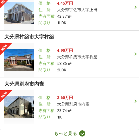
価 格
4.45万円
住 所
大分県宇佐市大字上田
専有面積
42.37m²
間取り
1LDK
大分県杵築市大字杵築
価 格
4.90万円
住 所
大分県杵築市大字杵築
専有面積
58.86m²
間取り
2LDK
大分県別府市内竈
価 格
3.60万円
住 所
大分県別府市内竈
専有面積
23.74m²
間取り
1K
大分県大分市田室町
もっと見る