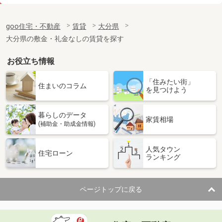
価 格
5.50万円
住 所
大分県大分市田室町
goo住宅・不動産
賃貸
大分県
専有面積
32.34m²
大分県の敷金・礼金なしの賃貸を探す
間取り
1K
お役立ち情報
大分県中津市大字上宮永
「住みたい街」
価 格
5.70万円
住まいのコラム
を見つけよう
住 所
大分県中津市大字上宮永
専有面積
58.84m²
暮らしのデータ
間取り
2LDK
家賃相場
(補助金・助成金情報)
大分県中津市大字永添
人気タウン
住宅ローン
ランキング
価 格
5.90万円
住 所
大分県中津市大字永添
専有面積
50.78m²
ページトップに戻る
間取り
2LDK
大分県大分市大字津守