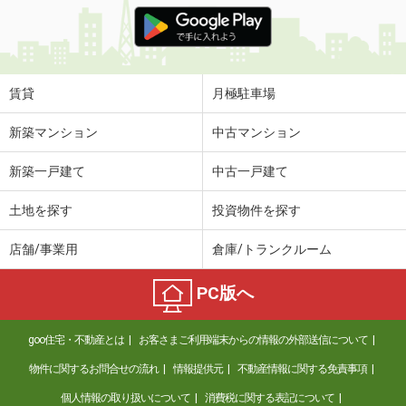
価 格
6.20万円
住 所
大分県大分市三川下１
専有面積
57.37m²
間取り
2LDK
賃貸
月極駐車場
大分県大分市大字迫
新築マンション
中古マンション
価 格
6.85万円
新築一戸建て
中古一戸建て
住 所
大分県大分市大字迫
専有面積
58.6m²
土地を探す
投資物件を探す
間取り
2LDK
店舗/事業用
倉庫/トランクルーム
大分県大分市花江川
PC版へ
価 格
3.90万円
住 所
大分県大分市花江川
goo住宅・不動産とは
お客さまご利用端末からの情報の外部送信について
専有面積
40.04m²
間取り
2DK
物件に関するお問合せの流れ
情報提供元
不動産情報に関する免責事項
個人情報の取り扱いについて
消費税に関する表記について
大分県杵築市大字南杵築