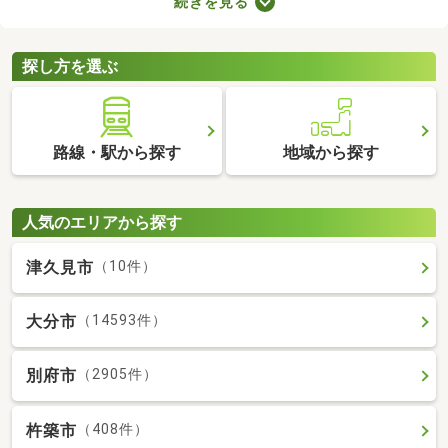
続きを見る
用意しなければなりません。新生活に必要な家具や家電、インテ
リアにお金を使いたい方は、敷金・礼金なし物件から気になるお
部屋を見つけましょう。
探し方を選ぶ
路線・駅から探す
地域から探す
人気のエリアから探す
津久見市
（10件）
大分市
（14593件）
別府市
（2905件）
杵築市
（408件）