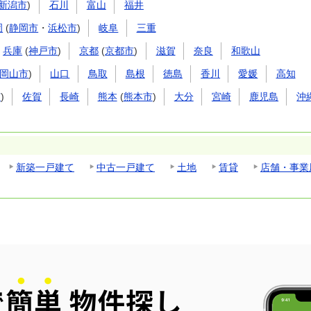
新潟市
)
石川
富山
福井
岡
(
静岡市
・
浜松市
)
岐阜
三重
兵庫
(
神戸市
)
京都
(
京都市
)
滋賀
奈良
和歌山
岡山市
)
山口
鳥取
島根
徳島
香川
愛媛
高知
市
)
佐賀
長崎
熊本
(
熊本市
)
大分
宮崎
鹿児島
沖
新築一戸建て
中古一戸建て
土地
賃貸
店舗・事業