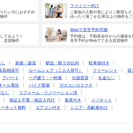
ファミリー向け
りたい方におすすめ
ご家族の人数や形によりご要望もさ
物件
ゆったり過ごせる3K以上の物件を
Webで見学予約可能
してみよう！
予約後は、不動産会社からの連絡を
、賃貸物件
見学予約がWebでできる賃貸物件
なし
新築・築浅
駅近・駅５分以内
駐車場付き
楽器相談可
ルームシェア（二人入居可）
フリーレント
貸
アパート
一戸建て・一軒家
分譲賃貸
礼金なし
オール電化
バイク置場
ガスコンロ２クチ
料なし
リフォーム・リノベーション済
保証人不要・保証人代行
家具付き
メゾネット
ターネット無料
エアコン付き
シニア・高齢者向け