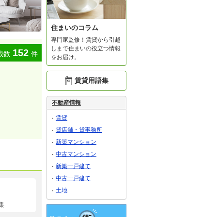
住まいのコラム
専門家監修！賃貸から引越
しまで住まいの役立つ情報
152
載数
件
をお届け。
賃貸用語集
不動産情報
賃貸
貸店舗・貸事務所
新築マンション
中古マンション
新築一戸建て
中古一戸建て
土地
集