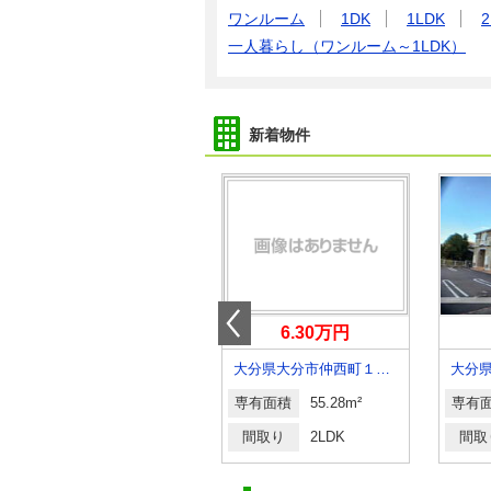
ワンルーム
1DK
1LDK
2
一人暮らし（ワンルーム～1LDK）
新着物件
4.05万円
6.30万円
大分県大分市二又町２丁目
大分県大分市仲西町１丁目
専有面積
32.9m²
専有面積
55.28m²
専有
間取り
1K
間取り
2LDK
間取