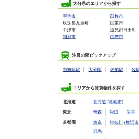
大分県のエリアから探す
宇佐市
臼杵市
玖珠郡九重町
国東市
中津市
速見郡日出町
別府市
由布市
注目の駅ピックアップ
由布院駅
大分駅
佐伯駅
牧
エリアから賃貸物件を探す
北海道
北海道
(
札幌市
)
東北
青森
秋田
岩手
首都圏
東京
神奈川
(
横浜市
群馬