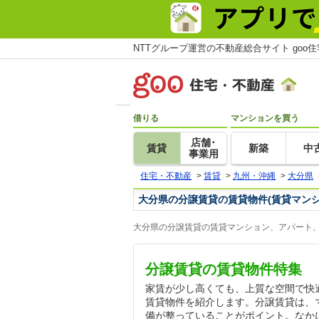
NTTグループ運営の不動産総合サイト goo
借りる
マンションを買う
店舗･
賃貸
新築
中
事業用
住宅・不動産
>
賃貸
>
九州・沖縄
>
大分県
大分県の分譲賃貸の賃貸物件(賃貸マン
大分県の分譲賃貸の賃貸マンション、アパート、
分譲賃貸の賃貸物件特集
家賃が少し高くても、上質な空間で快
賃貸物件を紹介します。分譲賃貸は、
備が整っていることがポイント。なか