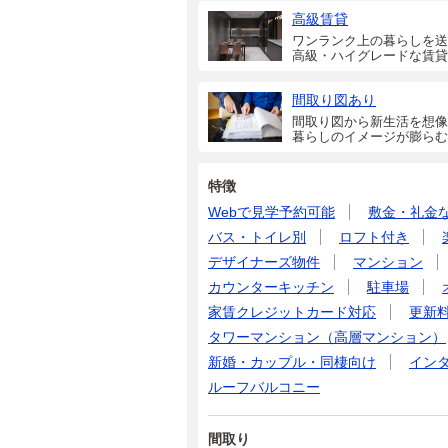
高級賃貸
ワンランク上の暮らしを送
高級・ハイグレードな賃貸
間取り図あり
間取り図から新生活を想像
暮らしのイメージが膨らむ
特徴
Webで見学予約可能
敷金・礼金
バス・トイレ別
ロフト付き
デザイナーズ物件
マンション
カウンターキッチン
駐車場
家賃クレジットカード対応
更新
タワーマンション（高層マンション）
新婚・カップル・同棲向け
イン
ルーフバルコニー
間取り