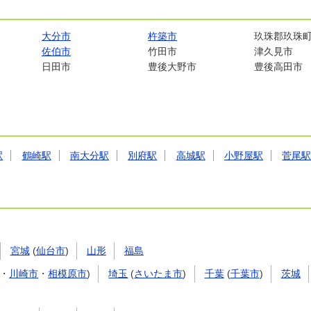
大分市
杵築市
玖珠郡玖珠
佐伯市
竹田市
津久見市
日田市
豊後大野市
豊後高田市
駅
鶴崎駅
南大分駅
別府駅
高城駅
小野屋駅
菅尾
宮城
(
仙台市
)
山形
福島
・
川崎市
・
相模原市
)
埼玉
(
さいたま市
)
千葉
(
千葉市
)
茨城