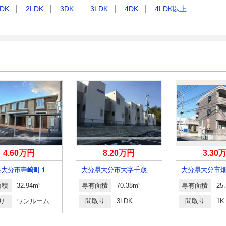
DK
2LDK
3DK
3LDK
4DK
4LDK以上
4.60万円
8.20万円
3.30
大分県大分市寺崎町１丁目
大分県大分市大字千歳
大分県大分市
面積
32.94m²
専有面積
70.38m²
専有面積
25
り
ワンルーム
間取り
3LDK
間取り
1K