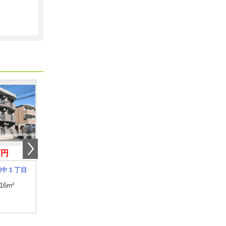
万円
5.30万円
3.70万円
畑中１丁目
大分県大分市賀来北１丁目
大分県大分市賀来南２
.16m²
専有面積
46.41m²
専有面積
23.69m²
間取り
2DK
間取り
1K