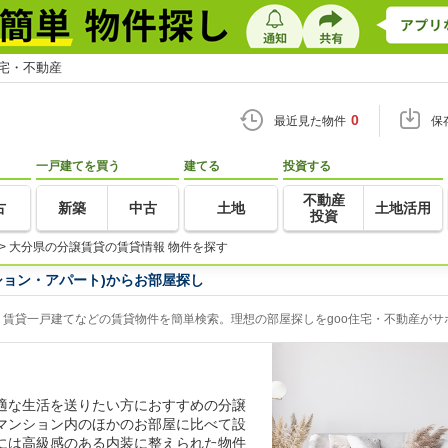
住宅・不動産
0
最近見た物件
保
一戸建てを買う
建てる
投資する
不動産
古
新築
中古
土地
土地活用
投資
>
大分県の分譲賃貸の賃貸情報 物件を探す
ション・アパート)からお部屋探し
賃貸一戸建てなどの賃貸物件を簡単検索。理想の部屋探しをgoo住宅・不動産がサ
適な生活を送りたい方におすすめの分譲
マンション内のほかのお部屋に比べて設
には高級感のある内装に整えられた物件