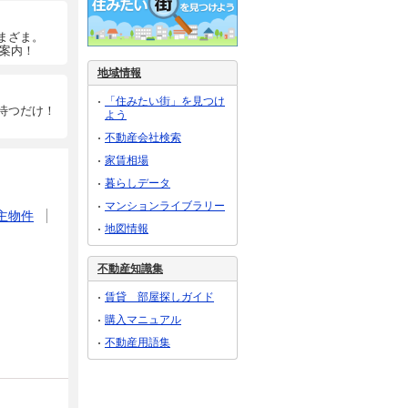
まざま。
ご案内！
地域情報
「住みたい街」を見つけ
待つだけ！
よう
不動産会社検索
家賃相場
暮らしデータ
マンションライブラリー
主物件
地図情報
不動産知識集
賃貸 部屋探しガイド
購入マニュアル
不動産用語集