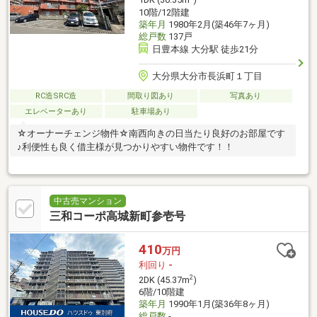
1DK (30.35m
)
10階/12階建
築年月
1980年2月(築46年7ヶ月)
総戸数
137戸
日豊本線 大分駅 徒歩21分
大分県大分市長浜町１丁目
RC造SRC造
間取り図あり
写真あり
エレベーターあり
駐車場あり
☆オーナーチェンジ物件☆南西向きの日当たり良好のお部屋です
♪利便性も良く借主様が見つかりやすい物件です！！
中古売マンション
三和コーポ高城新町参壱号
410
万円
利回り
-
2
2DK (45.37m
)
6階/10階建
築年月
1990年1月(築36年8ヶ月)
総戸数
-