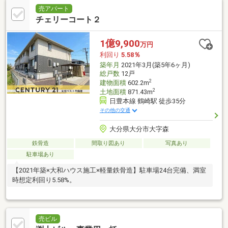
売アパート
チェリーコート２
1億9,900
万円
利回り
5.58％
築年月
2021年3月(築5年6ヶ月)
総戸数
12戸
2
建物面積
602.2m
2
土地面積
871.43m
日豊本線 鶴崎駅 徒歩35分
その他の交通
大分県大分市大字森
鉄骨造
間取り図あり
写真あり
駐車場あり
【2021年築×大和ハウス施工×軽量鉄骨造】駐車場24台完備、満室
時想定利回り5.58%。
売ビル