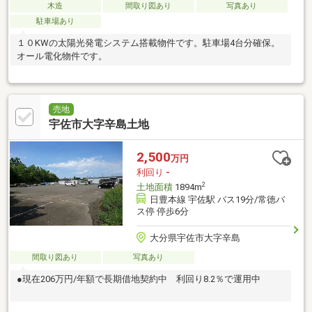
木造
間取り図あり
写真あり
駐車場あり
１０KWの太陽光発電システム搭載物件です。駐車場4台分確保。
オール電化物件です。
売地
宇佐市大字辛島土地
2,500
万円
利回り
-
2
土地面積
1894m
日豊本線 宇佐駅 バス19分/常徳バ
ス停 停歩6分
大分県宇佐市大字辛島
間取り図あり
写真あり
●現在206万円/年額で長期借地契約中 利回り8.2％で運用中