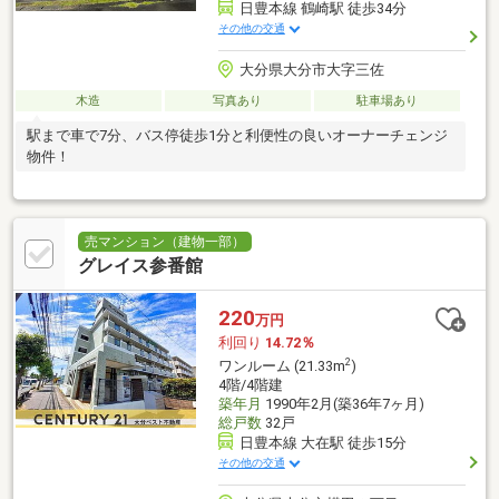
日豊本線 鶴崎駅 徒歩34分
その他の交通
大分県大分市大字三佐
木造
写真あり
駐車場あり
駅まで車で7分、バス停徒歩1分と利便性の良いオーナーチェンジ
物件！
売マンション（建物一部）
グレイス参番館
220
万円
利回り
14.72％
2
ワンルーム (21.33m
)
4階/4階建
築年月
1990年2月(築36年7ヶ月)
総戸数
32戸
日豊本線 大在駅 徒歩15分
その他の交通