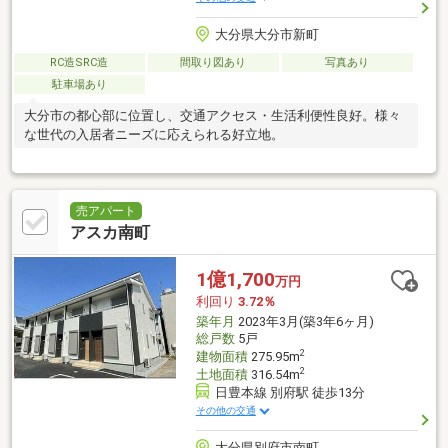
大分県大分市新町
RC造SRC造
間取り図あり
写真あり
駐車場あり
大分市の都心部に位置し、交通アクセス・生活利便性良好。様々
な世代の入居者ニーズに応えられる好立地。
売アパート
アスカ南町
1億1,700
万円
利回り
3.72％
築年月
2023年3月(築3年6ヶ月)
総戸数
5戸
2
建物面積
275.95m
2
土地面積
316.54m
日豊本線 別府駅 徒歩13分
その他の交通
大分県別府市南町