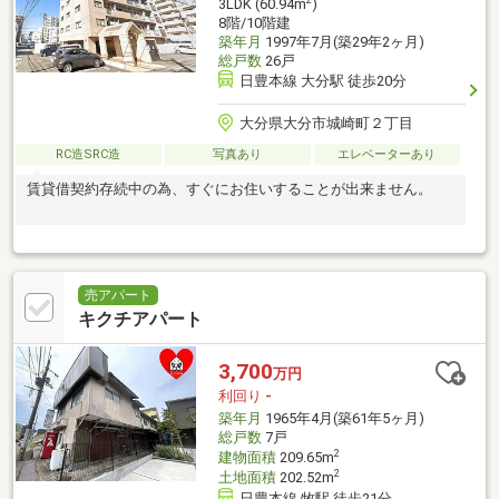
3LDK (60.94m
)
8階/10階建
築年月
1997年7月(築29年2ヶ月)
総戸数
26戸
日豊本線 大分駅 徒歩20分
大分県大分市城崎町２丁目
RC造SRC造
写真あり
エレベーターあり
賃貸借契約存続中の為、すぐにお住いすることが出来ません。
売アパート
キクチアパート
3,700
万円
利回り
-
築年月
1965年4月(築61年5ヶ月)
総戸数
7戸
2
建物面積
209.65m
2
土地面積
202.52m
日豊本線 牧駅 徒歩21分