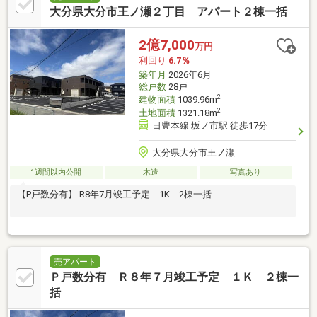
大分県大分市王ノ瀬２丁目 アパート２棟一括
2億7,000
万円
利回り
6.7％
築年月
2026年6月
総戸数
28戸
2
建物面積
1039.96m
2
土地面積
1321.18m
日豊本線 坂ノ市駅 徒歩17分
大分県大分市王ノ瀬
1週間以内公開
木造
写真あり
【P戸数分有】 R8年7月竣工予定 1K 2棟一括
売アパート
Ｐ戸数分有 Ｒ８年７月竣工予定 １Ｋ ２棟一
括