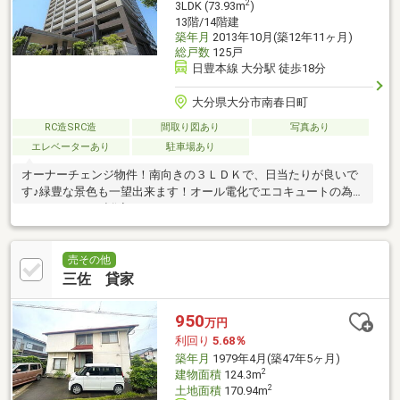
2
3LDK (73.93m
)
13階/14階建
築年月
2013年10月(築12年11ヶ月)
総戸数
125戸
日豊本線 大分駅 徒歩18分
大分県大分市南春日町
RC造SRC造
間取り図あり
写真あり
エレベーターあり
駐車場あり
オーナーチェンジ物件！南向きの３ＬＤＫで、日当たりが良いで
す♪緑豊な景色も一望出来ます！オール電化でエコキュートの為、
日々のコストも削減できます！
売その他
三佐 貸家
950
万円
利回り
5.68％
築年月
1979年4月(築47年5ヶ月)
2
建物面積
124.3m
2
土地面積
170.94m