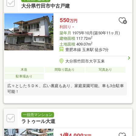
大分県竹田市中古戸建
550
万円
利回り
-
築年月
1975年10月(築50年11ヶ月)
2
建物面積
117.72m
2
土地面積
409.07m
豊肥本線 玉来駅 徒歩7分
大分県竹田市大字玉来
木造
間取り図あり
写真あり
駐車場あり
広々とした５ＤＫ、広い裏庭もあり、家庭菜園可能。車も3台駐車
可能！
一括売マンション
ラトゥール大道
1億4,000