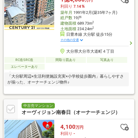
万円
利回り
7.14％
築年月
1991年2月(築35年7ヶ月)
総戸数
19戸
2
建物面積
689.73m
2
土地面積
234.24m
日豊本線 大分駅 徒歩15分
その他の交通
大分県大分市大道町４丁目
RC造SRC造
間取り図あり
写真あり
エレベーターあり
「大分駅周辺×生活利便施設充実×小学校徒歩圏内」暮らしやすさ
が揃った、オーナーチェンジ物件♪
中古売マンション
オーヴィジョン南春日（オーナーチェンジ）
4,100
万円
利回り
-