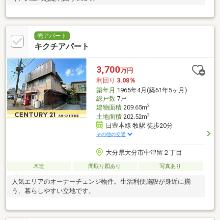
売アパート
キクチアパート
3,700
万円
利回り
3.08％
築年月
1965年4月(築61年5ヶ月)
総戸数
7戸
2
建物面積
209.65m
2
土地面積
202.52m
日豊本線 牧駅 徒歩20分
その他の交通
大分県大分市中津留２丁目
木造
間取り図あり
写真あり
人気エリアのオーナーチェンジ物件。生活利便施設が身近に揃
う、暮らしやすい立地です。