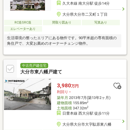
久大本線 南大分駅 徒歩14分
大分県大分市二又町１丁目
RC造SRC造
間取り図あり
写真あり
エレベーターあり
生活環境の整ったエリアにある物件です。90平米超の専有面積の
角住戸で、大変お薦めのオーナーチェンジ物件。
中古売戸建住宅
大分市東八幡戸建て
3,980
万円
利回り
-
築年月
2013年7月(築13年2ヶ月)
2
建物面積
155.85m
2
土地面積
347.32m
日豊本線 西大分駅 徒歩11分
大分県大分市大字駄原東八幡