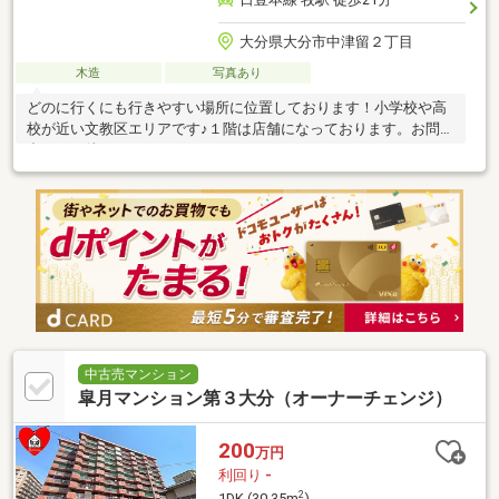
大分県大分市中津留２丁目
木造
写真あり
どのに行くにも行きやすい場所に位置しております！小学校や高
校が近い文教区エリアです♪１階は店舗になっております。お問い
合わせお待ちしております！
中古売マンション
皐月マンション第３大分（オーナーチェンジ）
200
万円
利回り
-
2