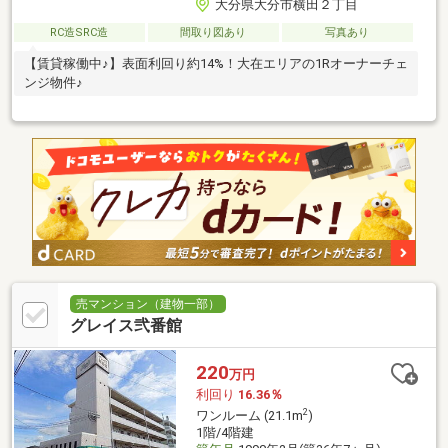
大分県大分市横田２丁目
RC造SRC造
間取り図あり
写真あり
【賃貸稼働中♪】表面利回り約14%！大在エリアの1Rオーナーチェ
ンジ物件♪
売マンション（建物一部）
グレイス弐番館
220
万円
利回り
16.36％
2
ワンルーム (21.1m
)
1階/4階建