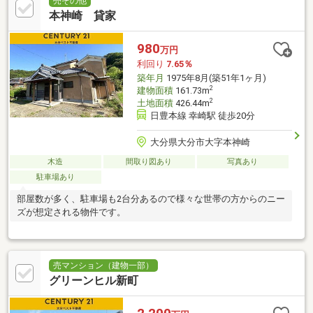
売その他
本神崎 貸家
980
万円
利回り
7.65％
築年月
1975年8月(築51年1ヶ月)
2
建物面積
161.73m
2
土地面積
426.44m
日豊本線 幸崎駅 徒歩20分
大分県大分市大字本神崎
木造
間取り図あり
写真あり
駐車場あり
部屋数が多く、駐車場も2台分あるので様々な世帯の方からのニー
ズが想定される物件です。
売マンション（建物一部）
グリーンヒル新町