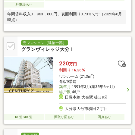
駐車場あり
年間賃料収入3，963，600円、表面利回り3.73％です（2025年6月
時点）
売マンション（建物一部）
グランヴィレッジ大分Ｉ
220
万円
利回り
16.36％
2
ワンルーム (21.3m
)
4階/9階建
築年月
1991年3月(築35年6ヶ月)
総戸数
46戸
日豊本線 大在駅 徒歩9分
大分県大分市横田２丁目
RC造SRC造
間取り図あり
写真あり