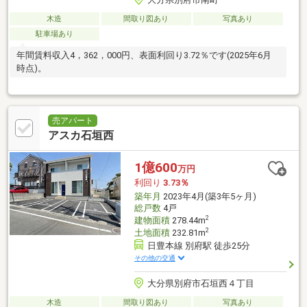
木造
間取り図あり
写真あり
駐車場あり
年間賃料収入4，362，000円、表面利回り3.72％です(2025年6月
時点)。
売アパート
アスカ石垣西
1億600
万円
利回り
3.73％
築年月
2023年4月(築3年5ヶ月)
総戸数
4戸
2
建物面積
278.44m
2
土地面積
232.81m
日豊本線 別府駅 徒歩25分
その他の交通
大分県別府市石垣西４丁目
木造
間取り図あり
写真あり