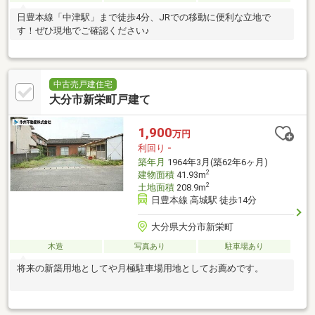
日豊本線「中津駅」まで徒歩4分、JRでの移動に便利な立地で
す！ぜひ現地でご確認ください♪
中古売戸建住宅
大分市新栄町戸建て
1,900
万円
利回り
-
築年月
1964年3月(築62年6ヶ月)
2
建物面積
41.93m
2
土地面積
208.9m
日豊本線 高城駅 徒歩14分
大分県大分市新栄町
木造
写真あり
駐車場あり
将来の新築用地としてや月極駐車場用地としてお薦めです。