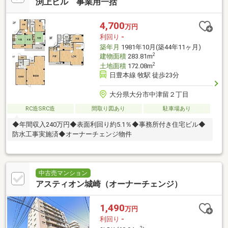
渕上ビル 事業用一括
4,700
万円
利回り
-
築年月
1981年10月(築44年11ヶ月)
2
建物面積
283.81m
2
土地面積
172.08m
日豊本線 牧駅 徒歩23分
大分県大分市中津留２丁目
RC造SRC造
間取り図あり
駐車場あり
◆年間収入240万円◆表面利回り約5.1％◆事務所付き住宅ビル◆
防水工事実施済◆オーナーチェンジ物件
中古売マンション
アスティオン城崎（オーナーチェンジ）
1,490
万円
利回り
-
2