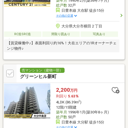
築年月
1990年2月(築36年7ヶ月)
総戸数
32戸
日豊本線 大在駅 徒歩15分
その他の交通
大分県大分市横田２丁目
RC造SRC造
間取り図あり
写真あり
【賃貸稼働中♪】表面利回り約16%！大在エリアの1Rオーナーチェ
ンジ物件♪
売マンション（建物一部）
グリーンヒル新町
2,200
万円
利回り
5.63％
2
4LDK (86.39m
)
12階/15階建
築年月
1996年1月(築30年8ヶ月)
総戸数
50戸
日豊本線 大分駅 徒歩15分
その他の交通