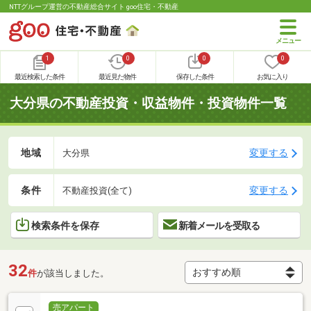
NTTグループ運営の不動産総合サイト goo住宅・不動産
1
0
0
0
最近検索した条件
最近見た物件
保存した条件
お気に入り
大分県の不動産投資・収益物件・投資物件一覧
地域
変更する
大分県
条件
変更する
不動産投資(全て)
検索条件を保存
新着メールを受取る
32
件
が該当しました。
売アパート