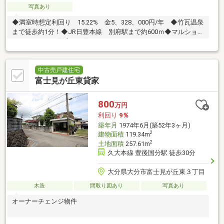
写真あり
◆満室時想定利回り 15.22% 金5、328、000円/年 ◆竹瓦温泉
まで徒歩約1分！◆JR日豊本線 別府駅まで約600ｍ◆マルショ
ク、ゆめタウン別府まで約200ｍ
中古売戸建住宅
富士見が丘東貸家
800
万円
利回り
9％
築年月
1974年6月(築52年3ヶ月)
2
建物面積
119.34m
2
土地面積
257.61m
久大本線 豊後国分駅 徒歩30分
大分県大分市富士見が丘東３丁目
木造
間取り図あり
写真あり
オーナーチェンジ物件