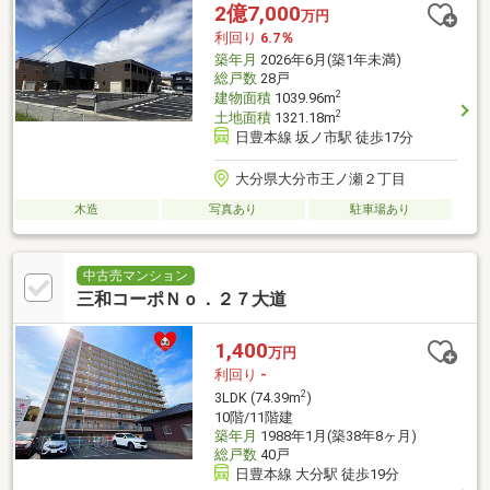
2億7,000
万円
利回り
6.7％
築年月
2026年6月(築1年未満)
総戸数
28戸
2
建物面積
1039.96m
2
土地面積
1321.18m
日豊本線 坂ノ市駅 徒歩17分
大分県大分市王ノ瀬２丁目
木造
写真あり
駐車場あり
中古売マンション
三和コーポＮｏ．２７大道
1,400
万円
利回り
-
2
3LDK (74.39m
)
10階/11階建
築年月
1988年1月(築38年8ヶ月)
総戸数
40戸
日豊本線 大分駅 徒歩19分