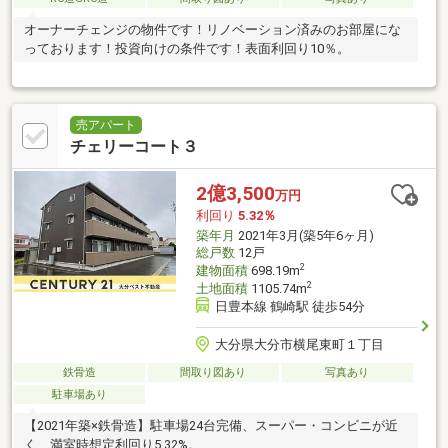
オーナーチェンジの物件です！リノベーション済みのお部屋にな
っております！投資向けの条件です！表面利回り10％。
売アパート
チェリーコート３
2億3,500
万円
利回り
5.32％
築年月
2021年3月(築5年6ヶ月)
総戸数
12戸
2
建物面積
698.19m
2
土地面積
1105.74m
日豊本線 鶴崎駅 徒歩54分
大分県大分市横尾東町１丁目
鉄骨造
間取り図あり
写真あり
駐車場あり
【2021年築×鉄骨造】駐車場24台完備、スーパー・コンビニが近
く、満室時想定利回り5.32%。