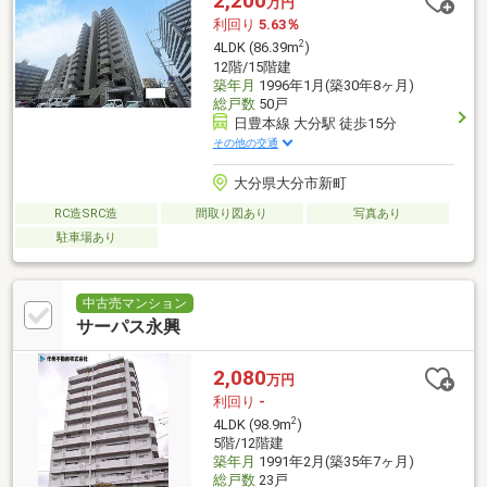
2,200
万円
利回り
5.63％
2
4LDK (86.39m
)
12階/15階建
築年月
1996年1月(築30年8ヶ月)
総戸数
50戸
日豊本線 大分駅 徒歩15分
その他の交通
大分県大分市新町
RC造SRC造
間取り図あり
写真あり
駐車場あり
中古売マンション
サーパス永興
2,080
万円
利回り
-
2
4LDK (98.9m
)
5階/12階建
築年月
1991年2月(築35年7ヶ月)
総戸数
23戸