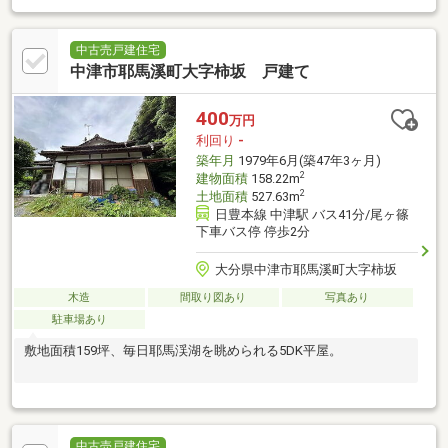
中古売戸建住宅
中津市耶馬溪町大字柿坂 戸建て
400
万円
利回り
-
築年月
1979年6月(築47年3ヶ月)
2
建物面積
158.22m
2
土地面積
527.63m
日豊本線 中津駅 バス41分/尾ヶ篠
下車バス停 停歩2分
大分県中津市耶馬溪町大字柿坂
木造
間取り図あり
写真あり
駐車場あり
敷地面積159坪、毎日耶馬渓湖を眺められる5DK平屋。
中古売戸建住宅