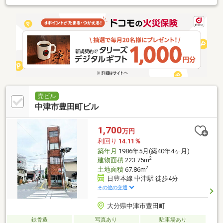
売ビル
中津市豊田町ビル
1,700
万円
利回り
14.11％
築年月
1986年5月(築40年4ヶ月)
2
建物面積
223.75m
2
土地面積
67.86m
日豊本線 中津駅 徒歩4分
その他の交通
大分県中津市豊田町
鉄骨造
写真あり
駐車場あり