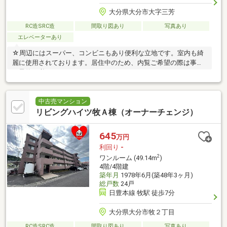
大分県大分市大字三芳
RC造SRC造
間取り図あり
写真あり
エレベーターあり
☆周辺にはスーパー、コンビニもあり便利な立地です。室内も綺
麗に使用されております。居住中のため、内覧ご希望の際は事前
に予約が必要となります。
中古売マンション
リビングハイツ牧Ａ棟（オーナーチェンジ）
645
万円
利回り
-
2
ワンルーム (49.14m
)
4階/4階建
築年月
1978年6月(築48年3ヶ月)
総戸数
24戸
日豊本線 牧駅 徒歩7分
大分県大分市牧２丁目
RC造SRC造
間取り図あり
写真あり